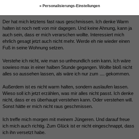
nurmalso
(09.02.2018 20:33)
» Personalisierungs-Einstellungen
Der hat mich letztens fast raus geschmissen. Ich denke Warm
halten ist noch nett von mir dagegen. Und keine Ahnung, kann ja
auch sein, dass er mich verarschen wollte. Interessiert mich
ehrlich gesagt jetzt auch nicht mehr. Werde eh nie wieder einen
Fuß in seine Wohnung setzen.
Verstehe ich nicht, wie man so unfreundlich sein kann. Ich wäre
sowieso max in einer halben Stunde gegangen. Wollte bloß nicht
alles so aussehen lassen, als wäre ich nur zum .... gekommen.
Außerdem ist es nicht warm halten, sondern auslaufen lassen.
Wieso soll ich jetzt erzählen, was mir alles nicht passt. Ich denke
nicht, dass er es überhaupt verstehen kann. Oder verstehen will.
Sonst hätte er mich nicht raus geschmissen.
Ich treffe mich morgen mit meinem Jüngeren. Und darauf freue
ich mich auch richtig. Zum Glück ist er nicht eingeschnappt, dass
ich ihn versetzt habe.