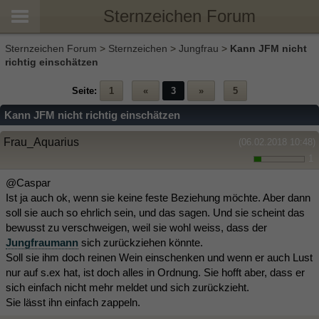
Sternzeichen Forum
Sternzeichen Forum
>
Sternzeichen
>
Jungfrau
>
Kann JFM nicht
richtig einschätzen
Seite:
1
«
3
»
5
Kann JFM nicht richtig einschätzen
Frau_Aquarius
(06.02.2018 10:48)
1
@Caspar
Ist ja auch ok, wenn sie keine feste Beziehung möchte. Aber dann
soll sie auch so ehrlich sein, und das sagen. Und sie scheint das
bewusst zu verschweigen, weil sie wohl weiss, dass der
Jungfraumann
sich zurückziehen könnte.
Soll sie ihm doch reinen Wein einschenken und wenn er auch Lust
nur auf s.ex hat, ist doch alles in Ordnung. Sie hofft aber, dass er
sich einfach nicht mehr meldet und sich zurückzieht.
Sie lässt ihn einfach zappeln.