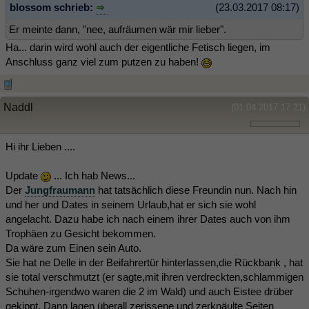
blossom schrieb:
(23.03.2017 08:17)
Er meinte dann, "nee, aufräumen wär mir lieber".
Ha... darin wird wohl auch der eigentliche Fetisch liegen, im
Anschluss ganz viel zum putzen zu haben!
Naddl
(01.04.2017 17:21)
Hi ihr Lieben ....
Update
... Ich hab News...
Der
Jungfraumann
hat tatsächlich diese Freundin nun. Nach hin
und her und Dates in seinem Urlaub,hat er sich sie wohl
angelacht. Dazu habe ich nach einem ihrer Dates auch von ihm
Trophäen zu Gesicht bekommen.
Da wäre zum Einen sein Auto.
Sie hat ne Delle in der Beifahrertür hinterlassen,die Rückbank , hat
sie total verschmutzt (er sagte,mit ihren verdreckten,schlammigen
Schuhen-irgendwo waren die 2 im Wald) und auch Eistee drüber
gekippt. Dann lagen überall zerissene und zerknäulte Seiten