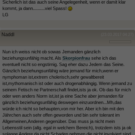
Sicherlich ist das auch seine Angelegenheit, wenn er damit klar
kommt, ja dann..........viel Spass!
LG
Naddl
(23.03.2017 04:27)
Nun ich weiss nicht ob sowas Jemanden gänzlich
beziehungsunfähig macht. Als
Skorpionfrau
sehe ich das
eventuell nicht so engstirnig. Sag eher dazu Jedem das Seine.
Gänzlich beziehungsunfähig wäre jemand für mich,wenn er
nymphoman ist,extrem cholerisch,sehr gewaltbereit
ist,mythomanisch ist oder auch drogenabhängig. Wenn jemand zu
seinem Fetisch ne Partnerschaft findet,ists ja ok. Ob das für mich
oder wen anders Norm ist,ist ja eine Sache aber jemanden für
gänzlich beziehungsunfähig deswegen einzuordnen...Mh,das
würde ich nicht so behaupten,von mir her. Aber ich bin mit den
Jährchen auch sehr offen geworden und bin sehr tolerant im
Allgemeinen,Anderen gegenüber. Das muss ja nicht mein
Lebensstil sein (allg. egal in welchem Bereich), trotzdem ists ja ok
solange Andere da nicht Schaden nehmen,die nicht involviert sind