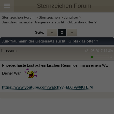
Sternzeichen Forum
Sternzeichen Forum
>
Sternzeichen
>
Jungfrau
>
Jungfraumann,der Gegensatz sucht...Gibts das öfter ?
Seite:
«
2
»
Jungfraumann,der Gegensatz sucht...Gibts das öfter ?
blossom
(21.03.2017 14:39)
1
Phoebe, haste Lust auf ein bischen Remmidemmi an einem WE
Deiner Wahl
https://www.youtube.com/watch?v=MXTyw6KFElM