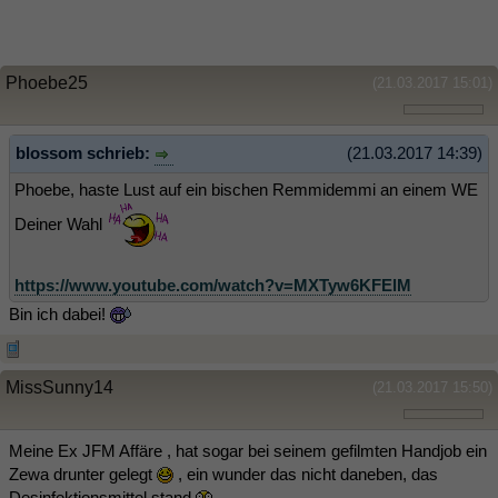
Phoebe25
(21.03.2017 15:01)
blossom schrieb:
(21.03.2017 14:39)
Phoebe, haste Lust auf ein bischen Remmidemmi an einem WE
Deiner Wahl
https://www.youtube.com/watch?v=MXTyw6KFElM
Bin ich dabei!
MissSunny14
(21.03.2017 15:50)
Meine Ex JFM Affäre , hat sogar bei seinem gefilmten Handjob ein
Zewa drunter gelegt
, ein wunder das nicht daneben, das
Desinfektionsmittel stand