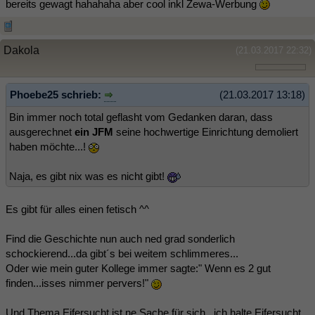
bereits gewagt hahahaha aber cool inkl Zewa-Werbung
Dakola
(21.03.2017 22:32)
Phoebe25 schrieb:
(21.03.2017 13:18)
Bin immer noch total geflasht vom Gedanken daran, dass
ausgerechnet
ein JFM
seine hochwertige Einrichtung demoliert
haben möchte...!
Naja, es gibt nix was es nicht gibt!
Es gibt für alles einen fetisch ^^
Find die Geschichte nun auch ned grad sonderlich
schockierend...da gibt´s bei weitem schlimmeres...
Oder wie mein guter Kollege immer sagte:" Wenn es 2 gut
finden...isses nimmer pervers!"
Und Thema Eifersucht ist ne Sache für sich...ich halte Eifersucht