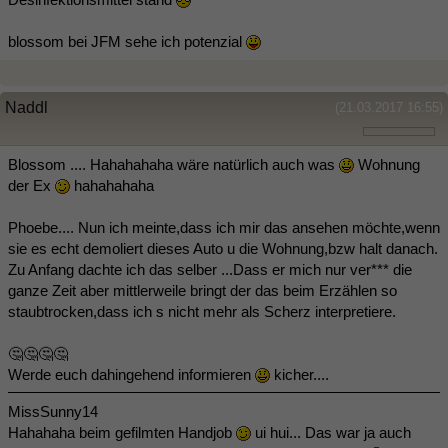
blossom bei JFM sehe ich potenzial
Naddl
(21.03.2017 16:55)
Blossom .... Hahahahaha wäre natürlich auch was
Wohnung
der Ex
hahahahaha
Phoebe.... Nun ich meinte,dass ich mir das ansehen möchte,wenn
sie es echt demoliert dieses Auto u die Wohnung,bzw halt danach.
Zu Anfang dachte ich das selber ...Dass er mich nur ver*** die
ganze Zeit aber mittlerweile bringt der das beim Erzählen so
staubtrocken,dass ich s nicht mehr als Scherz interpretiere.
🤔🤔🤔🤔
Werde euch dahingehend informieren
kicher....
MissSunny14
Hahahaha beim gefilmten Handjob
ui hui... Das war ja auch