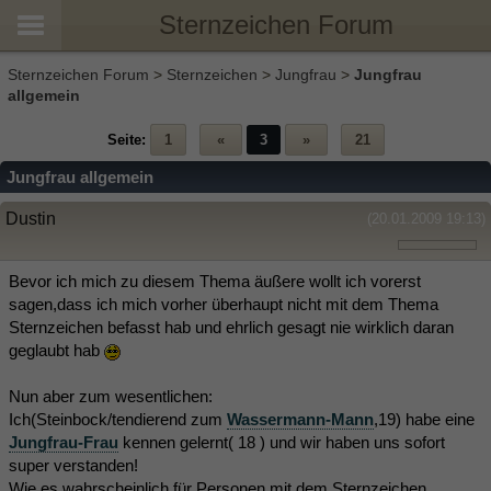
Sternzeichen Forum
Sternzeichen Forum
>
Sternzeichen
>
Jungfrau
>
Jungfrau
allgemein
Seite:
1
«
3
»
21
Jungfrau allgemein
Dustin
(20.01.2009 19:13)
Bevor ich mich zu diesem Thema äußere wollt ich vorerst
sagen,dass ich mich vorher überhaupt nicht mit dem Thema
Sternzeichen befasst hab und ehrlich gesagt nie wirklich daran
geglaubt hab
Nun aber zum wesentlichen:
Ich(Steinbock/tendierend zum
Wassermann-Mann
,19) habe eine
Jungfrau-Frau
kennen gelernt( 18 ) und wir haben uns sofort
super verstanden!
Wie es wahrscheinlich für Personen mit dem Sternzeichen