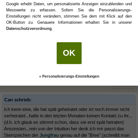
LG
Google erhebt Daten, um personalisierte Anzeigen einzublenden und
Messwerte zu erfassen. Sofern Sie die Personalisierungs-
Einstellungen nicht verändern, stimmen Sie dem mit Klick auf den
OK-Button zu. Genauere Informationen erhalten Sie in unserer
Seraphin
(01.02.2009 22:14)
Datenschutzverordnung
.
[EDIT/CUT: Vielleicht doch ein bisschen viel für ne Internetpräsenz
;D]
OK
Sera
» Personalisierungs-Einstellungen
kawaivi
(01.03.2009 00:03)
Can schrieb:
Ich kenn eine, die hat spät geheiratet oder ist noch immer nicht
verheiratet...hatte in den letzten Monaten keinen Kontakt zu ihr...
(d.h. ich glaub es stimmt schon, dass sie erst spät heiraten)
Ansonsten...rein von der Intuition her denk ich mir passt das
Sternzeichen der
Jungfrau
genau auf die "Bree" (schreibt man