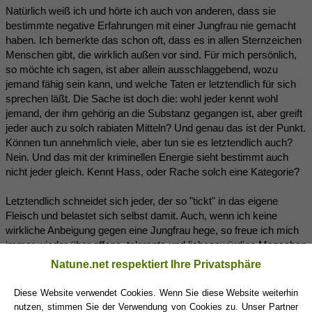
Natürlich weiß ich und hörte ich auch von anderen, dass sie
bestimmte negative Erfahrungen mit einer Jungfrau nie gemacht
haben. Ich bemerkte das schon oft, dass es in allen Sternzeichen
Menschen gibt, die wirklich außen vor sind. Für mich persönlich,
so möchte ich sagen, ist aber allein ausschlaggebend, wozu
jemand fähig sein kann, und welche Taten er letztendlich für sich
sprechen läßt. Die Sache ist doch die: wohl jeder kennt wohl
jemand, der ihm gehörig an die Substanz gegangen ist, aber greift
jeder auch zu solch rabiaten Mitteln? Und genau das ist der Punkt.
Können tun annehmlich viele, aber tun sie es letztendlich auch?
Nein. Und das mit der kriminellen Energie sieht bestimmt auch
nicht jeder gleich. Kennt Hass, oder Rache solch eine Kategorie?
Letztendlich schneidet sich jeder, der so "tickt" in das eigene
Fleisch und belastet sich selbst damit. Auch, wenn ich keine
wirkliche Anbeigung gegen eine Jungfrau hege, so freue ich mich
immer wieder über offene, tolerante und liebenswürdige Menschen
in meinem privaten Umfeld, die stark und mit sich selbst genug im
Natune.net respektiert Ihre Privatsphäre
reinen sind, denn nur das ist eine Gewährleistung und eine Basis
für ein friedliches Miteinander.
Diese Website verwendet Cookies. Wenn Sie diese Website weiterhin
nutzen, stimmen Sie der Verwendung von Cookies zu. Unser Partner