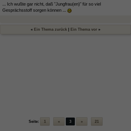
... Ich wußte gar nicht, daß "Jungfrau(en)" für so viel
Gesprächsstoff sorgen können ...
«
Ein Thema zurück
|
Ein Thema vor
»
Seite:
1
«
3
»
21