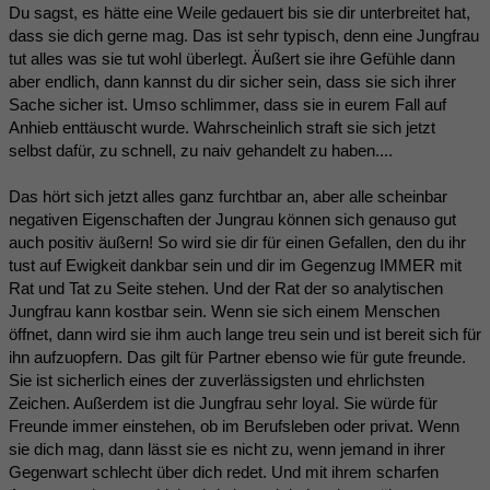
Du sagst, es hätte eine Weile gedauert bis sie dir unterbreitet hat,
dass sie dich gerne mag. Das ist sehr typisch, denn eine Jungfrau
tut alles was sie tut wohl überlegt. Äußert sie ihre Gefühle dann
aber endlich, dann kannst du dir sicher sein, dass sie sich ihrer
Sache sicher ist. Umso schlimmer, dass sie in eurem Fall auf
Anhieb enttäuscht wurde. Wahrscheinlich straft sie sich jetzt
selbst dafür, zu schnell, zu naiv gehandelt zu haben....
Das hört sich jetzt alles ganz furchtbar an, aber alle scheinbar
negativen Eigenschaften der Jungrau können sich genauso gut
auch positiv äußern! So wird sie dir für einen Gefallen, den du ihr
tust auf Ewigkeit dankbar sein und dir im Gegenzug IMMER mit
Rat und Tat zu Seite stehen. Und der Rat der so analytischen
Jungfrau kann kostbar sein. Wenn sie sich einem Menschen
öffnet, dann wird sie ihm auch lange treu sein und ist bereit sich für
ihn aufzuopfern. Das gilt für Partner ebenso wie für gute freunde.
Sie ist sicherlich eines der zuverlässigsten und ehrlichsten
Zeichen. Außerdem ist die Jungfrau sehr loyal. Sie würde für
Freunde immer einstehen, ob im Berufsleben oder privat. Wenn
sie dich mag, dann lässt sie es nicht zu, wenn jemand in ihrer
Gegenwart schlecht über dich redet. Und mit ihrem scharfen