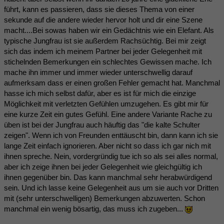
führt, kann es passieren, dass sie dieses Thema von einer
sekunde auf die andere wieder hervor holt und dir eine Szene
macht....Bei sowas haben wir ein Gedächtnis wie ein Elefant. Als
typische Jungfrau ist sie außerdem Rachsüchtig. Bei mir zeigt
sich das indem ich meinem Partner bei jeder Gelegenheit mit
stichelnden Bemerkungen ein schlechtes Gewissen mache. Ich
mache ihn immer und immer wieder unterschwellig darauf
aufmerksam dass er einen großen Fehler gemacht hat. Manchmal
hasse ich mich selbst dafür, aber es ist für mich die einzige
Möglichkeit mit verletzten Gefühlen umzugehen. Es gibt mir für
eine kurze Zeit ein gutes Gefühl. Eine andere Variante Rache zu
üben ist bei der Jungfrau auch häuftig das "die kalte Schulter
zeigen". Wenn ich von Freunden enttäuscht bin, dann kann ich sie
lange Zeit einfach ignorieren. Aber nicht so dass ich gar nich mit
ihnen spreche. Nein, vordergründig tue ich so als sei alles normal,
aber ich zeige ihnen bei jeder Gelegenheit wie gleichgültig ich
ihnen gegenüber bin. Das kann manchmal sehr herabwürdigend
sein. Und ich lasse keine Gelegenheit aus um sie auch vor Dritten
mit (sehr unterschwelligen) Bemerkungen abzuwerten. Schon
manchmal ein wenig bösartig, das muss ich zugeben...