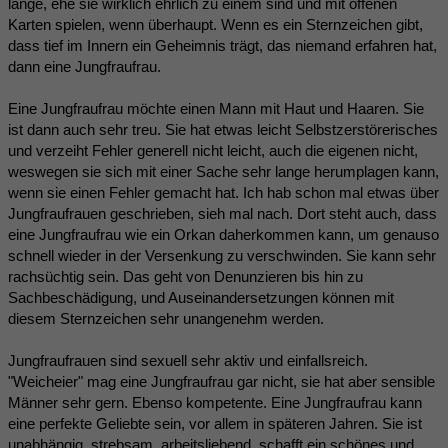
lange, ehe sie wirklich ehrlich zu einem sind und mit offenen
Karten spielen, wenn überhaupt. Wenn es ein Sternzeichen gibt,
dass tief im Innern ein Geheimnis trägt, das niemand erfahren hat,
dann eine Jungfraufrau.
Eine Jungfraufrau möchte einen Mann mit Haut und Haaren. Sie
ist dann auch sehr treu. Sie hat etwas leicht Selbstzerstörerisches
und verzeiht Fehler generell nicht leicht, auch die eigenen nicht,
weswegen sie sich mit einer Sache sehr lange herumplagen kann,
wenn sie einen Fehler gemacht hat. Ich hab schon mal etwas über
Jungfraufrauen geschrieben, sieh mal nach. Dort steht auch, dass
eine Jungfraufrau wie ein Orkan daherkommen kann, um genauso
schnell wieder in der Versenkung zu verschwinden. Sie kann sehr
rachsüchtig sein. Das geht von Denunzieren bis hin zu
Sachbeschädigung, und Auseinandersetzungen können mit
diesem Sternzeichen sehr unangenehm werden.
Jungfraufrauen sind sexuell sehr aktiv und einfallsreich.
"Weicheier" mag eine Jungfraufrau gar nicht, sie hat aber sensible
Männer sehr gern. Ebenso kompetente. Eine Jungfraufrau kann
eine perfekte Geliebte sein, vor allem in späteren Jahren. Sie ist
unabhängig, strebsam, arbeitsliebend, schafft ein schönes und