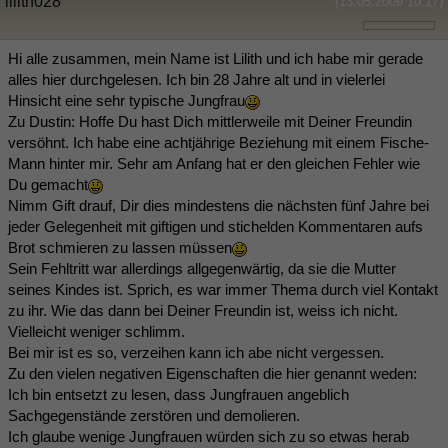
lilith028
(13.05.2009 10:17)
Hi alle zusammen, mein Name ist Lilith und ich habe mir gerade
alles hier durchgelesen. Ich bin 28 Jahre alt und in vielerlei
Hinsicht eine sehr typische Jungfrau
Zu Dustin: Hoffe Du hast Dich mittlerweile mit Deiner Freundin
versöhnt. Ich habe eine achtjährige Beziehung mit einem Fische-
Mann hinter mir. Sehr am Anfang hat er den gleichen Fehler wie
Du gemacht
Nimm Gift drauf, Dir dies mindestens die nächsten fünf Jahre bei
jeder Gelegenheit mit giftigen und stichelden Kommentaren aufs
Brot schmieren zu lassen müssen
Sein Fehltritt war allerdings allgegenwärtig, da sie die Mutter
seines Kindes ist. Sprich, es war immer Thema durch viel Kontakt
zu ihr. Wie das dann bei Deiner Freundin ist, weiss ich nicht.
Vielleicht weniger schlimm.
Bei mir ist es so, verzeihen kann ich abe nicht vergessen.
Zu den vielen negativen Eigenschaften die hier genannt weden:
Ich bin entsetzt zu lesen, dass Jungfrauen angeblich
Sachgegenstände zerstören und demolieren.
Ich glaube wenige Jungfrauen würden sich zu so etwas herab