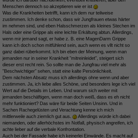
Menschen dennoch so akzeptieren wie er ist
Was die Krankheiten betrifft, kann ich dem nur teilweise
zustimmen. Ich denke schon, dass wir Jungfrauen etwas härter
im nehmen sind, und eben Halsschmerzen als kleines Stechen im
Hals oder eine Grippe als eine leichte Erkältung abtun. Allerdings,
wenn mir jemand sagt, er habe z. B. eine MagenDarm Grippe
kann ich doch schon mitfühlend sein, auch wenn es vllt nicht so
ganz dabei rüberkommt. Ich bin eben der Meinung, wenn man
jemanden nur in seiner Krankheit "mitreinleidet", steigert sich
dieser erst recht rein. So sollte man die Jungfrau viel mehr als
"Beschwichtiger" sehen, statt eine kalte Persönlichkeit.
Dem nächsten Absatz muss ich allerdings ohne wenn und aber
zustimmen. Ja, ich liebe alles Schöne, und besonders lege ich viel
Wert auf die Details im Leben. Und warum sich weiter mit
jemanden beschäftigen, wenn man doch weiß, dass es eh nicht
mehr funktioniert? Das wäre für beide Seiten Unsinn. Und in
Sachen Rachegelüsten und Verachtung kenne ich mich
mittlerweile auch ziemlich gut aus.
Allerdings würde ich dabei
niemanden, oder allerhöchstes im Notfall, physisch angreifen, ich
achte lieber auf die verbale Konfrontation.
Auch bei der Fassade habe ich keinerlei Einwände. Es macht auf