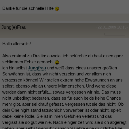
Danke für die schnelle Hilfe
Jung(e)Frau
(22.01.2009 20:15)
Hallo allerseits!
Also erstmal zu Dustin: auweia, ich befürchte du hast einen ganz
schlimmen Fehler gemacht
ich bin selbst
Jungfrau
und weiß dass eines unserer größten
Schwächen ist, dass wir nicht verzeien und vor allem nich
vergessen können! Wir stellen extrem hohe Erwartungen an uns
selbst, ebenso wie an unsere Mitmenschen. Und wehe diese
werden dann nicht erfüllt....sowas vergessen wir nie. Das muss
nicht unbedingt bedeuten, dass es für euch beide keine Chance
mehr gibt, aber sei drauf gefasst, vergessen tut sie das nicht. Ob
dein One night stand tatsächlich vorwerfbar ist oder nicht, spielt
dabei keine Rolle. Sie ist in ihren Gefühlen verletzt und das
vergisst sie so gut wie nie. Nach einiger zeit wird sie sich abgeregt
haben. aber selbst wenn ihr danach 20 jahre eine glückliche Ehe