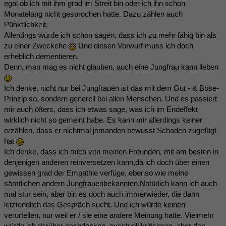
egal ob ich mit ihm grad im Streit bin oder ich ihn schon
Monatelang nicht gesprochen hatte. Dazu zählen auch
Pünktlichkeit.
Allerdings würde ich schon sagen, dass ich zu mehr fähig bin als
zu einer Zweckehe
Und diesen Vorwurf muss ich doch
erheblich dementieren.
Denn, man mag es nicht glauben, auch eine Jungfrau kann lieben
Ich denke, nicht nur bei Jungfrauen ist das mit dem Gut - & Böse-
Prinzip so, sondern generell bei allen Menschen. Und es passiert
mir auch öfters, dass ich etwas sage, was ich im Endeffekt
wirklich nicht so gemeint habe. Es kann mir allerdings keiner
erzählen, dass er nichtmal jemanden bewusst Schaden zugefügt
hat
Ich denke, dass ich mich von meinen Freunden, mit am besten in
denjenigen anderen reinversetzen kann,da ich doch über einen
gewissen grad der Empathie verfüge, ebenso wie meine
sämtlichen andern Jungfrauenbekannten.Natürlich kann ich auch
mal stur sein, aber bin es doch auch immerwieder, die dann
letztendlich das Gespräch sucht. Und ich würde keinen
verurteilen, nur weil er / sie eine andere Meinung hatte. Vielmehr
würde ich darüber nachdenken, eventuell kritisieren, aber den