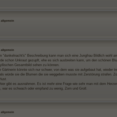
 allgemein
 allgemein
von "dunkelnacht's" Beschreibung kann man sich eine Jungfrau Bildlich wohl am
rde schon Unkraut gezupft, ehe es sich ausbreiten kann, um den schönen B
dyllischen Gesamtbild sehen zu können.
e Gärtnerin könnte sich nur schwer, von dem was sie aufgebaut hat, wieder 
ls würde sie die Blumen die sie weggeben musste mit Zerstörung strafen. Zor
lust.
hier gibt es ausnahmen. Es ist mehr eine Frage wie sehr man mit dem Herzen
n, war es schwach oder empfand zu wenig, Zorn und Groll.
 allgemein