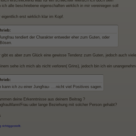
entlich erschreckend was für ein schlechter Mensch ich doch sein
ich alle beschriebene eigenschaften wirklich in mir vereiniegen soll
 eigentlich erst wirklich klar im Kopf.
hrieb:
 Jungfrau tendiert der Charakter entweder eher zum Guten, oder
 Bösen.
ir gibt es aber zum Glück eine gewisse Tendenz zum Guten, jedoch auch vie
inem sehe ich mich als nicht verloren( Grins), jedoch bin ich ein unangenehm
hrieb:
kann ich zu einer Jungfrau- ....nicht viel Positives sagen.
mmen deine Erkenntnisse aus deinem Beitrag ?
ngfrauMann/Frau uder lange Beziehung mit solcher Person gehabt?
s
 richtiggestellt.