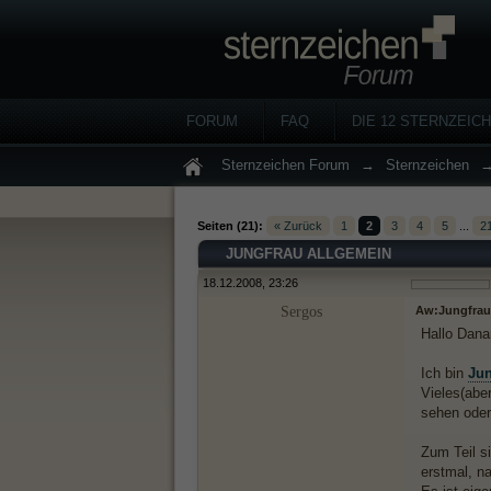
FORUM
FAQ
DIE 12 STERNZEIC
Sternzeichen Forum
→
Sternzeichen
Seiten (21):
« Zurück
1
2
3
4
5
...
2
JUNGFRAU ALLGEMEIN
18.12.2008, 23:26
Sergos
Aw:Jungfrau
Hallo Dana
Ich bin
Jun
Vieles(aber
sehen oder
Zum Teil si
erstmal, n