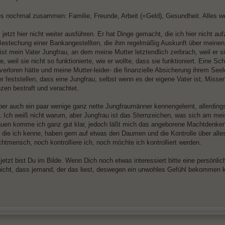
es nochmal zusammen: Familie, Freunde, Arbeit (=Geld), Gesundheit. Alles w
s jetzt hier nicht weiter ausführen. Er hat Dinge gemacht, die ich hier nicht a
stechung einer Bankangestellten, die ihm regelmäßig Auskunft über meinen
st mein Vater Jungfrau, an dem meine Mutter letztendlich zerbrach, weil er 
te, weil sie nicht so funktionierte, wie er wollte, dass sie funktioniert. Eine 
verloren hätte und meine Mutter-leider- die finanzielle Absicherung ihrem Se
er feststellen, dass eine Jungfrau, selbst wenn es der eigene Vater ist, Misser
en bestraft und verachtet.
ber auch ein paar wenige ganz nette Jungfraumänner kennengelernt, allerding
. Ich weiß nicht warum, aber Jungfrau ist das Sternzeichen, was sich am meis
auen komme ich ganz gut klar, jedoch läßt mich das angeborene Machtdenken e
 die ich kenne, haben gern auf etwas den Daumen und die Kontrolle über alles
htmensch, noch kontrolliere ich, noch möchte ich kontrolliert werden.
 jetzt bist Du im Bilde. Wenn Dich noch etwas interessiert bitte eine persönl
 nicht, dass jemand, der das liest, deswegen ein unwohles Gefühl bekommen 