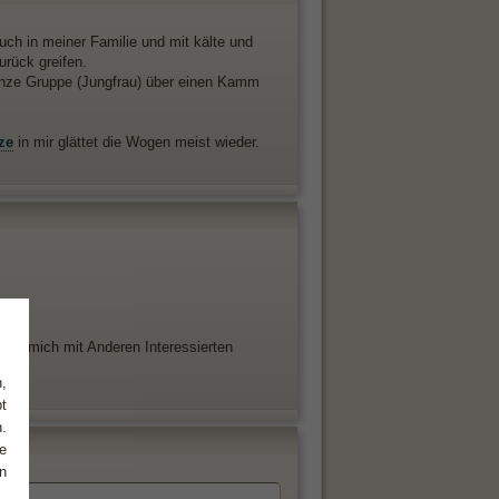
auch in meiner Familie und mit kälte und
urück greifen.
e ganze Gruppe (Jungfrau) über einen Kamm
ze
in mir glättet die Wogen meist wieder.
h
inde, mich mit Anderen Interessierten
,
t
.
e
n