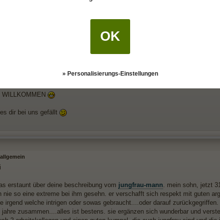
[url=https://natune.net/sternzeichen/jungfrau schrieb:
url]]Hallo liebes Forum
mich heute bei Euch angemeldet, nach dem ich im Internet auf der Suche nac
OK
bung der
Skorpion
Frauen war, und hier fündig wurde.
eibung traf so auf den Punkt, daß ich extremst verblüfft war, und ich es toll 
en zu können.
» Personalisierungs-Einstellungen
H WILLKOMMEN
s dir bei uns gefällt
allgemein
i
was erstaunt über deine beschreibung vom
jungfrau-mann
. mein sohn, jetzt 3
 nie so eine extreme bei ihm gesehn. er verschafft sich respekt mit guten argu
e irgend welche intrigen oder sowas gebraucht....oder darauf zurückgegriffen.
 8 jahre zusammen....alles ist bestens. sie ergänzen sich wunderbar und vers