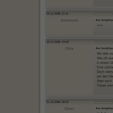
20.12.2008, 21:11
dunklenacht
Aw:Jungfrau
+++
20.12.2008, 23:38
DArk
Aw:Jungfrau
Mit hilfe 
Wie oft wu
in einem I
Eine solch
Doch niema
um den Ver
Aber auch 
Trauer sei
21.12.2008, 00:15
Danari
Aw:Jungfrau