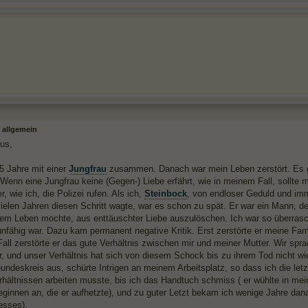
 allgemein
gus,
 5 Jahre mit einer
Jungfrau
zusammen. Danach war mein Leben zerstört. Es gibt
 Wenn eine Jungfrau keine (Gegen-) Liebe erfährt, wie in meinem Fall, sollte 
r, wie ich, die Polizei rufen. Als ich,
Steinbock
, von endloser Geduld und i
ielen Jahren diesen Schritt wagte, war es schon zu spät. Er war ein Mann, der 
nem Leben mochte, aus enttäuschter Liebe auszulöschen. Ich war so überrasc
nfähig war. Dazu kam permanent negative Kritik. Erst zerstörte er meine Famil
Fall zerstörte er das gute Verhältnis zwischen mir und meiner Mutter. Wir sp
r, und unser Verhältnis hat sich von diesem Schock bis zu ihrem Tod nicht wi
undeskreis aus, schürte Intrigen an meinem Arbeitsplatz, so dass ich die let
hältnissen arbeiten musste, bis ich das Handtuch schmiss ( er wühlte in mein
leginnen an, die er aufhetzte), und zu guter Letzt bekam ich wenige Jahre da
esses).