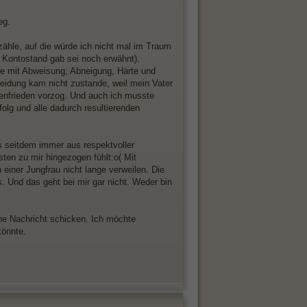
eg.
ufzähle, auf die würde ich nicht mal im Traum
 Kontostand gab sei noch erwähnt).
sie mit Abweisung, Abneigung, Härte und
Scheidung kam nicht zustande, weil mein Vater
elenfrieden vorzog. Und auch ich musste
folg und alle dadurch resultierenden
s seitdem immer aus respektvoller
ten zu mir hingezogen fühlt:o( Mit
iner Jungfrau nicht lange verweilen. Die
. Und das geht bei mir gar nicht. Weder bin
iche Nachricht schicken. Ich möchte
könnte.