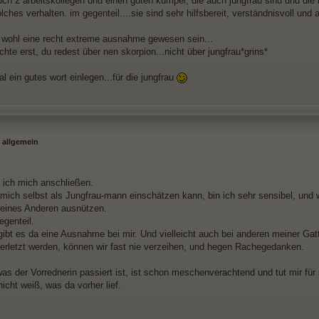
uch 2 arbeitskollegen und einen guten kumpel, die auch jungfrau sind und die
olches verhalten. im gegenteil....sie sind sehr hilfsbereit, verständnisvoll u
d wohl eine recht extreme ausnahme gewesen sein...
chte erst, du redest über nen skorpion...nicht über jungfrau*grins*
al ein gutes wort einlegen...für die jungfrau
 allgemein
i
 ich mich anschließen.
 mich selbst als Jungfrau-mann einschätzen kann, bin ich sehr sensibel, und 
eines Anderen ausnützen.
genteil.
 gibt es da eine Ausnahme bei mir. Und vielleicht auch bei anderen meiner Gat
erletzt werden, können wir fast nie verzeihen, und hegen Rachegedanken.
as der Vorrednerin passiert ist, ist schon meschenverachtend und tut mir für s
icht weiß, was da vorher lief.