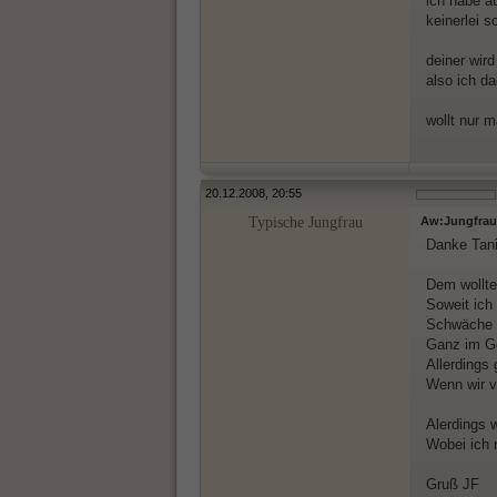
ich habe a
keinerlei s
deiner wir
also ich da
wollt nur m
20.12.2008, 20:55
Typische Jungfrau
Aw:Jungfrau
Danke Tan
Dem wollte
Soweit ich
Schwäche 
Ganz im Ge
Allerdings
Wenn wir v
Alerdings w
Wobei ich n
Gruß JF