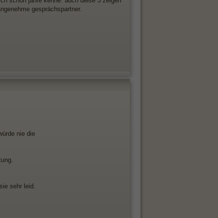
 ich schon jahre kenne. auch diese 3 zeigen
nd angenehme gesprächspartner.
würde nie die
tung.
ie sehr leid.