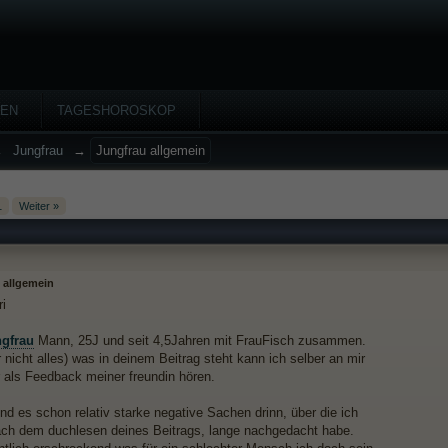
HEN
TAGESHOROSKOP
→
Jungfrau
→
Jungfrau allgemein
1
Weiter »
 allgemein
ri
gfrau
Mann, 25J und seit 4,5Jahren mit FrauFisch zusammen.
 nicht alles) was in deinem Beitrag steht kann ich selber an mir
 als Feedback meiner freundin hören.
nd es schon relativ starke negative Sachen drinn, über die ich
ach dem duchlesen deines Beitrags, lange nachgedacht habe.