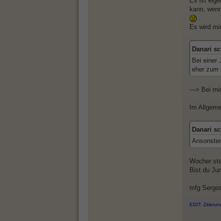
Es ist eig
kann, wenn 
.
Es wird mir
Danari sc
Bei einer
eher zum
---> Bei m
Im Allgeme
Danari sc
Ansonsten 
Wocher sta
Bist du Ju
mfg Sergo
EDIT: Zitierung