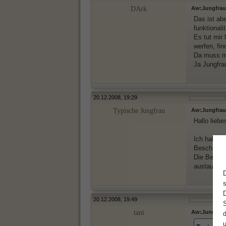
DArk
Aw:Jungfrau
Das ist ab
funktionali
Es tut mir
werfen, fin
Da muss me
Ja Jungfra
20.12.2008, 19:29
Typische Jungfrau
Aw:Jungfrau
Hallo lieb
Ich habe m
Beschreib
Die Beschre
austausch
20.12.2008, 19:49
tani
Aw:Jungfrau