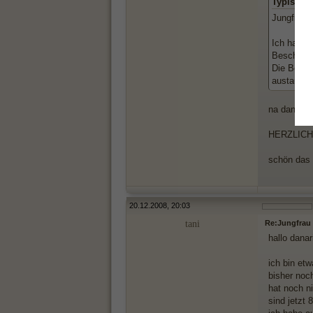
Typische 
Jungfrau[/
Ich habe 
Beschrei
Die Beschr
austausch
na dann....
HERZLIC
schön das e
20.12.2008, 20:03
tani
Re:Jungfrau 
hallo danar
ich bin et
bisher noch
hat noch ni
sind jetzt