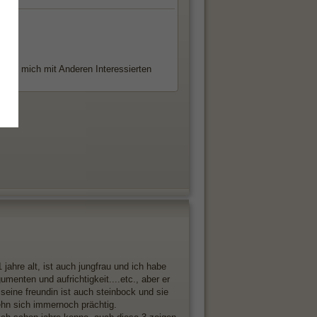
h
finde, mich mit Anderen Interessierten
1 jahre alt, ist auch jungfrau und ich habe
menten und aufrichtigkeit....etc., aber er
 seine freundin ist auch steinbock und sie
tehn sich immernoch prächtig.