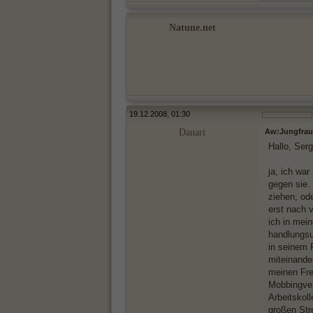
Natune.net
19.12.2008, 01:30
Danari
Aw:Jungfrau
Hallo, Ser
ja, ich war
gegen sie.
ziehen, ode
erst nach v
ich in mei
handlungsu
in seinem 
miteinande
meinen Fre
Mobbingver
Arbeitskol
großen Str