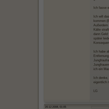
Ich fasse 
Ich will da
kommen (Be
Außerdem i
Kälte straf
dann Geld 
später leid
Konsequenz
Ich habe a
Entfernung
Jungfraufr
Jungfrauen
ich ein Mac
Ich denke,
eigentlich
LG
20.12.2008, 01:05