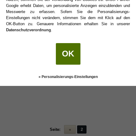
1
Google erhebt Daten, um personalisierte Anzeigen einzublenden und
Messwerte zu erfassen. Sofern Sie die Personalisierungs-
Danke, das ist wirklich sehr lieb von dir 😊
Einstellungen nicht verändern, stimmen Sie dem mit Klick auf den
OK-Button zu. Genauere Informationen erhalten Sie in unserer
Datenschutzverordnung
.
«
Ein Thema zurück
|
Ein Thema vor
»
OK
» Personalisierungs-Einstellungen
Seite:
«
2