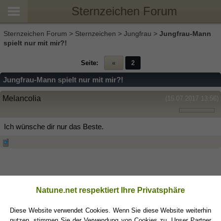
Sternzeichen Forum
Sternzeichen Forum
>
Sternzeichen
>
Jungfrau
>
Jungfrau-Mann
spielt nur mit mir?!
Seite:
«
2
Jungfrau-Mann spielt nur mit mir?!
Melancolia
(15.07.2017 13:56)
Ich wünsche dir nur das Beste.
Natune.net respektiert Ihre Privatsphäre
Diese Website verwendet Cookies. Wenn Sie diese Website weiterhin
Dafisa87
(15.07.2017 13:58)
nutzen, stimmen Sie der Verwendung von Cookies zu. Unser Partner