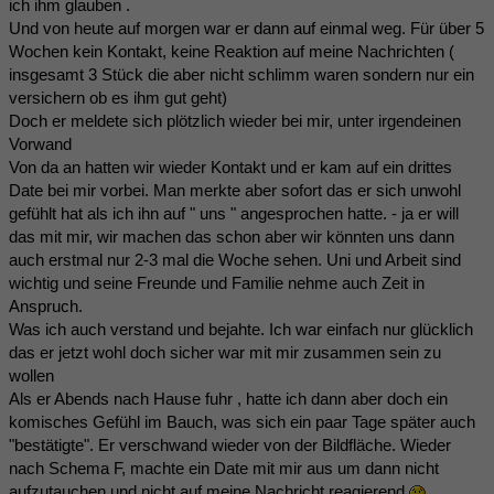
ich ihm glauben .
Und von heute auf morgen war er dann auf einmal weg. Für über 5
Wochen kein Kontakt, keine Reaktion auf meine Nachrichten (
insgesamt 3 Stück die aber nicht schlimm waren sondern nur ein
versichern ob es ihm gut geht)
Doch er meldete sich plötzlich wieder bei mir, unter irgendeinen
Vorwand
Von da an hatten wir wieder Kontakt und er kam auf ein drittes
Date bei mir vorbei. Man merkte aber sofort das er sich unwohl
gefühlt hat als ich ihn auf " uns " angesprochen hatte. - ja er will
das mit mir, wir machen das schon aber wir könnten uns dann
auch erstmal nur 2-3 mal die Woche sehen. Uni und Arbeit sind
wichtig und seine Freunde und Familie nehme auch Zeit in
Anspruch.
Was ich auch verstand und bejahte. Ich war einfach nur glücklich
das er jetzt wohl doch sicher war mit mir zusammen sein zu
wollen
Als er Abends nach Hause fuhr , hatte ich dann aber doch ein
komisches Gefühl im Bauch, was sich ein paar Tage später auch
"bestätigte". Er verschwand wieder von der Bildfläche. Wieder
nach Schema F, machte ein Date mit mir aus um dann nicht
aufzutauchen und nicht auf meine Nachricht reagierend