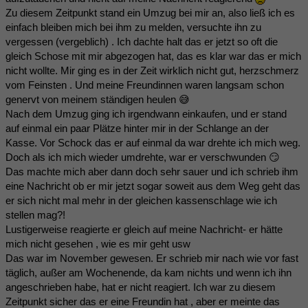
Zu diesem Zeitpunkt stand ein Umzug bei mir an, also ließ ich es
einfach bleiben mich bei ihm zu melden, versuchte ihn zu
vergessen (vergeblich) . Ich dachte halt das er jetzt so oft die
gleich Schose mit mir abgezogen hat, das es klar war das er mich
nicht wollte. Mir ging es in der Zeit wirklich nicht gut, herzschmerz
vom Feinsten . Und meine Freundinnen waren langsam schon
genervt von meinem ständigen heulen 😅
Nach dem Umzug ging ich irgendwann einkaufen, und er stand
auf einmal ein paar Plätze hinter mir in der Schlange an der
Kasse. Vor Schock das er auf einmal da war drehte ich mich weg.
Doch als ich mich wieder umdrehte, war er verschwunden 😏
Das machte mich aber dann doch sehr sauer und ich schrieb ihm
eine Nachricht ob er mir jetzt sogar soweit aus dem Weg geht das
er sich nicht mal mehr in der gleichen kassenschlage wie ich
stellen mag?!
Lustigerweise reagierte er gleich auf meine Nachricht- er hätte
mich nicht gesehen , wie es mir geht usw
Das war im November gewesen. Er schrieb mir nach wie vor fast
täglich, außer am Wochenende, da kam nichts und wenn ich ihn
angeschrieben habe, hat er nicht reagiert. Ich war zu diesem
Zeitpunkt sicher das er eine Freundin hat , aber er meinte das