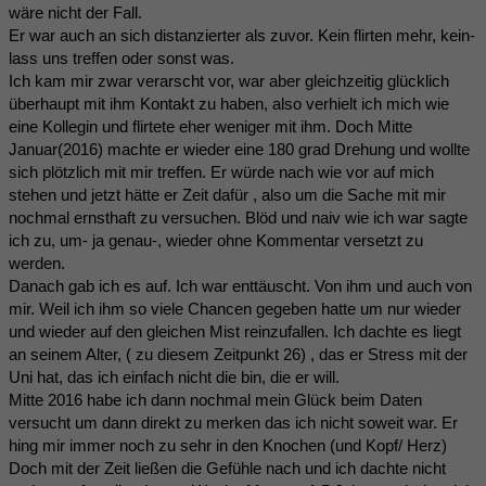
wäre nicht der Fall.
Er war auch an sich distanzierter als zuvor. Kein flirten mehr, kein-
lass uns treffen oder sonst was.
Ich kam mir zwar verarscht vor, war aber gleichzeitig glücklich
überhaupt mit ihm Kontakt zu haben, also verhielt ich mich wie
eine Kollegin und flirtete eher weniger mit ihm. Doch Mitte
Januar(2016) machte er wieder eine 180 grad Drehung und wollte
sich plötzlich mit mir treffen. Er würde nach wie vor auf mich
stehen und jetzt hätte er Zeit dafür , also um die Sache mit mir
nochmal ernsthaft zu versuchen. Blöd und naiv wie ich war sagte
ich zu, um- ja genau-, wieder ohne Kommentar versetzt zu
werden.
Danach gab ich es auf. Ich war enttäuscht. Von ihm und auch von
mir. Weil ich ihm so viele Chancen gegeben hatte um nur wieder
und wieder auf den gleichen Mist reinzufallen. Ich dachte es liegt
an seinem Alter, ( zu diesem Zeitpunkt 26) , das er Stress mit der
Uni hat, das ich einfach nicht die bin, die er will.
Mitte 2016 habe ich dann nochmal mein Glück beim Daten
versucht um dann direkt zu merken das ich nicht soweit war. Er
hing mir immer noch zu sehr in den Knochen (und Kopf/ Herz)
Doch mit der Zeit ließen die Gefühle nach und ich dachte nicht