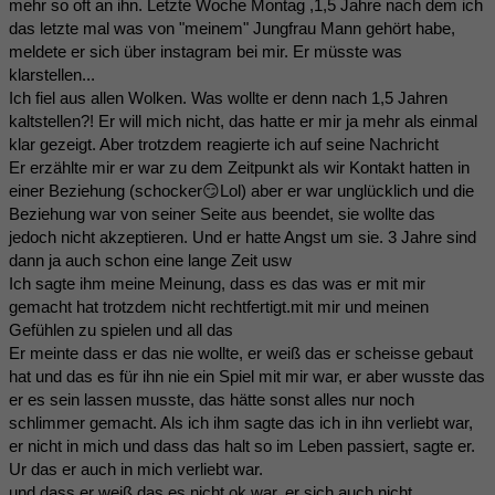
mehr so oft an ihn. Letzte Woche Montag ,1,5 Jahre nach dem ich
das letzte mal was von "meinem" Jungfrau Mann gehört habe,
meldete er sich über instagram bei mir. Er müsste was
klarstellen...
Ich fiel aus allen Wolken. Was wollte er denn nach 1,5 Jahren
kaltstellen?! Er will mich nicht, das hatte er mir ja mehr als einmal
klar gezeigt. Aber trotzdem reagierte ich auf seine Nachricht
Er erzählte mir er war zu dem Zeitpunkt als wir Kontakt hatten in
einer Beziehung (schocker😏Lol) aber er war unglücklich und die
Beziehung war von seiner Seite aus beendet, sie wollte das
jedoch nicht akzeptieren. Und er hatte Angst um sie. 3 Jahre sind
dann ja auch schon eine lange Zeit usw
Ich sagte ihm meine Meinung, dass es das was er mit mir
gemacht hat trotzdem nicht rechtfertigt.mit mir und meinen
Gefühlen zu spielen und all das
Er meinte dass er das nie wollte, er weiß das er scheisse gebaut
hat und das es für ihn nie ein Spiel mit mir war, er aber wusste das
er es sein lassen musste, das hätte sonst alles nur noch
schlimmer gemacht. Als ich ihm sagte das ich in ihn verliebt war,
er nicht in mich und dass das halt so im Leben passiert, sagte er.
Ur das er auch in mich verliebt war.
und dass er weiß das es nicht ok war, er sich auch nicht