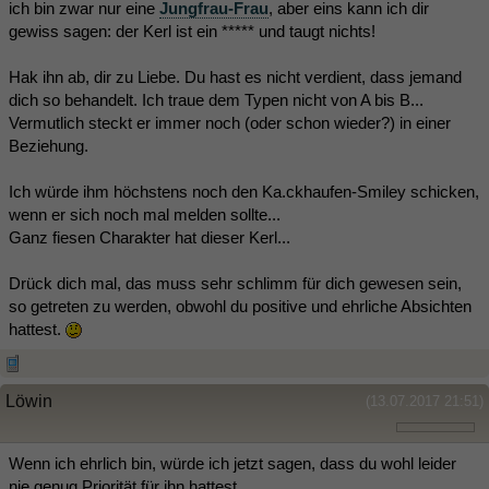
ich bin zwar nur eine
Jungfrau-Frau
, aber eins kann ich dir
gewiss sagen: der Kerl ist ein ***** und taugt nichts!
Hak ihn ab, dir zu Liebe. Du hast es nicht verdient, dass jemand
dich so behandelt. Ich traue dem Typen nicht von A bis B...
Vermutlich steckt er immer noch (oder schon wieder?) in einer
Beziehung.
Ich würde ihm höchstens noch den Ka.ckhaufen-Smiley schicken,
wenn er sich noch mal melden sollte...
Ganz fiesen Charakter hat dieser Kerl...
Drück dich mal, das muss sehr schlimm für dich gewesen sein,
so getreten zu werden, obwohl du positive und ehrliche Absichten
hattest.
Löwin
(13.07.2017 21:51)
Wenn ich ehrlich bin, würde ich jetzt sagen, dass du wohl leider
nie genug Priorität für ihn hattest.