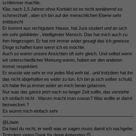
schlimmer machte.
Klar, nach 1,5 Jahren ohne Kontakt ist es nicht annähernd so
schmerzhaft , aber ich bin auf der menschlichen Ebene sehr
enttäuscht
Er kommt aus rechtgutem Hause, hat Jura studiert und an sich
ein sehr gebildeter , intelligenter Mensch. Das hat mich auch zu
ihm hingezogen. Er hat mir immer wider gesagt das ich gewisse
Dinge schaffen kann wenn ich es möchte.
Auch so waren unsere Ansichten oft sehr gleich. Und selbst wenn
wir unterschiedlicher Meinung waren, haben wir den anderen
immer respektiert.
Er wusste wie sehr er mir jedes Mal weh tat , und trotzdem hat ihn
das nicht abgehalten es wider zu tun. Ich bin ja sich selber schuld,
ich habe ihn ja immer wider an mich heran gelassen.
Nur was das ganze jetzt nach so langer Zeit sollte, das verstehe
ich einfach nicht . Warum macht man sowas? Was wollte er damit
bezwecken ?
Es wurmt mich einfach sehr
@Löwin
Da hast du recht, er weiß was er sagen muss damit ich nachgebe.
Trotzdem vielen Dank für deine Antworten 😊