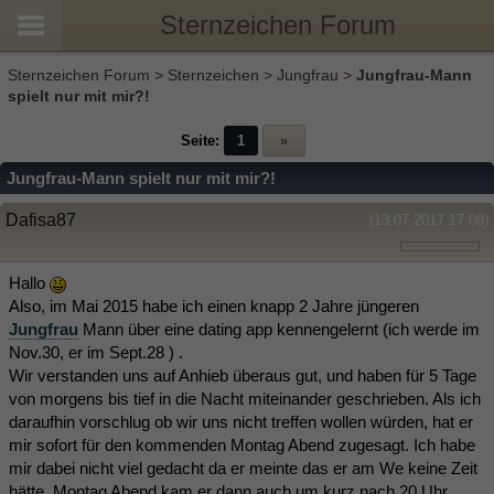
Sternzeichen Forum
Sternzeichen Forum
>
Sternzeichen
>
Jungfrau
>
Jungfrau-Mann
spielt nur mit mir?!
Seite:
1
»
Jungfrau-Mann spielt nur mit mir?!
Dafisa87
(13.07.2017 17:08)
Hallo
Also, im Mai 2015 habe ich einen knapp 2 Jahre jüngeren
Jungfrau
Mann über eine dating app kennengelernt (ich werde im
Nov.30, er im Sept.28 ) .
Wir verstanden uns auf Anhieb überaus gut, und haben für 5 Tage
von morgens bis tief in die Nacht miteinander geschrieben. Als ich
daraufhin vorschlug ob wir uns nicht treffen wollen würden, hat er
mir sofort für den kommenden Montag Abend zugesagt. Ich habe
mir dabei nicht viel gedacht da er meinte das er am We keine Zeit
hätte. Montag Abend kam er dann auch um kurz nach 20 Uhr