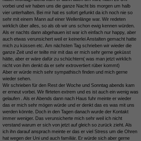
vorbei und wir haben uns die ganze Nacht bis morgen um halb
vier unterhalten. Bei mir hat es sofort gefunkt da ich noch nie so
sehr mit einem Mann auf einer Wellenlänge war. Wir redeten
wirklich über alles, so als ob wir uns schon ewig kennen würden.
Als er nachts dann abgehauen ist war ich einfach nur happy, aber
auch etwas verunsichert weil er keinerlei Anstalten gemacht hatte
mich zu küssen etc. Am nächsten Tag schrieben wir wieder die
ganze Zeit und er teilte mir mit das er mich sehr gerne geküsst
hätte, aber er wäre dafür zu schüchtern( was man jetzt wirklich
nicht von ihm denkt da er sehr extrovertiert rüber kommt)
Aber er würde mich sehr sympathisch finden und mich gerne
wieder sehen.
Wir schrieben für den Rest der Woche und Sonntag abends kam
er erneut vorbei. Wir flirteten extrem und es ist auch ein wenig was
gelaufen . Als er Abends dann nach Haus fuhr meinte er wieder
das er mich sehr mögen würde und er denkt das es was mit uns
werden könnte. Doch in den Tagen danach wurde der Kontakt
immer weniger. Das verunsicherte mich sehr weil ich nicht
verstand warum er sich von jetzt auf gleich so zurück zieht. Als
ich ihn darauf ansprach meinte er das er viel Stress um die Ohren
hat wegen der Uni und auch familiär. Er würde sich aber gerne