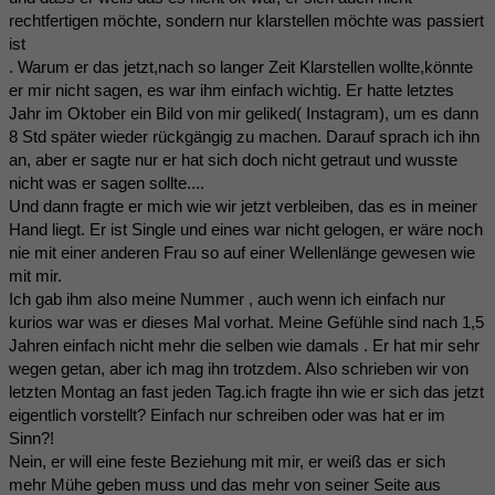
rechtfertigen möchte, sondern nur klarstellen möchte was passiert
ist
. Warum er das jetzt,nach so langer Zeit Klarstellen wollte,könnte
er mir nicht sagen, es war ihm einfach wichtig. Er hatte letztes
Jahr im Oktober ein Bild von mir geliked( Instagram), um es dann
8 Std später wieder rückgängig zu machen. Darauf sprach ich ihn
an, aber er sagte nur er hat sich doch nicht getraut und wusste
nicht was er sagen sollte....
Und dann fragte er mich wie wir jetzt verbleiben, das es in meiner
Hand liegt. Er ist Single und eines war nicht gelogen, er wäre noch
nie mit einer anderen Frau so auf einer Wellenlänge gewesen wie
mit mir.
Ich gab ihm also meine Nummer , auch wenn ich einfach nur
kurios war was er dieses Mal vorhat. Meine Gefühle sind nach 1,5
Jahren einfach nicht mehr die selben wie damals . Er hat mir sehr
wegen getan, aber ich mag ihn trotzdem. Also schrieben wir von
letzten Montag an fast jeden Tag.ich fragte ihn wie er sich das jetzt
eigentlich vorstellt? Einfach nur schreiben oder was hat er im
Sinn?!
Nein, er will eine feste Beziehung mit mir, er weiß das er sich
mehr Mühe geben muss und das mehr von seiner Seite aus