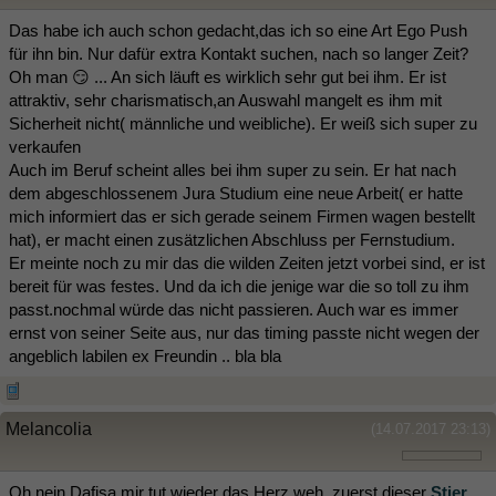
Das habe ich auch schon gedacht,das ich so eine Art Ego Push
für ihn bin. Nur dafür extra Kontakt suchen, nach so langer Zeit?
Oh man 😏 ... An sich läuft es wirklich sehr gut bei ihm. Er ist
attraktiv, sehr charismatisch,an Auswahl mangelt es ihm mit
Sicherheit nicht( männliche und weibliche). Er weiß sich super zu
verkaufen
Auch im Beruf scheint alles bei ihm super zu sein. Er hat nach
dem abgeschlossenem Jura Studium eine neue Arbeit( er hatte
mich informiert das er sich gerade seinem Firmen wagen bestellt
hat), er macht einen zusätzlichen Abschluss per Fernstudium.
Er meinte noch zu mir das die wilden Zeiten jetzt vorbei sind, er ist
bereit für was festes. Und da ich die jenige war die so toll zu ihm
passt.nochmal würde das nicht passieren. Auch war es immer
ernst von seiner Seite aus, nur das timing passte nicht wegen der
angeblich labilen ex Freundin .. bla bla
Melancolia
(14.07.2017 23:13)
Oh nein Dafisa mir tut wieder das Herz weh ,zuerst dieser
Stier