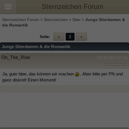
Sternzeichen Forum
Sternzeichen Forum
>
Sternzeichen
>
Stier
>
Junge Stierdamen &
die Romantik
Seite:
«
2
»
Junge Stierdamen & die Romantik
On_The_Rise
(30.06.2014 22:15)
Ja, gute Idee, das können wir machen
. Aber bitte per PN und
ganz diskret! Einen Moment!