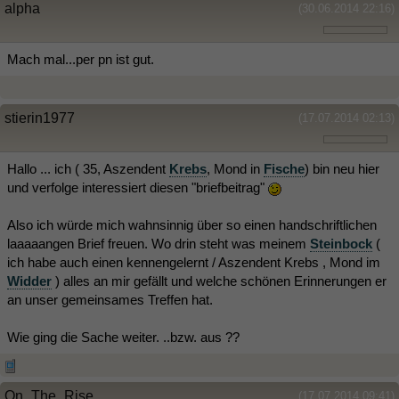
alpha
(30.06.2014 22:16)
Mach mal...per pn ist gut.
stierin1977
(17.07.2014 02:13)
Hallo ... ich ( 35, Aszendent
Krebs
, Mond in
Fische
) bin neu hier
und verfolge interessiert diesen "briefbeitrag"
Also ich würde mich wahnsinnig über so einen handschriftlichen
laaaaangen Brief freuen. Wo drin steht was meinem
Steinbock
(
ich habe auch einen kennengelernt / Aszendent Krebs , Mond im
Widder
) alles an mir gefällt und welche schönen Erinnerungen er
an unser gemeinsames Treffen hat.
Wie ging die Sache weiter. ..bzw. aus ??
On_The_Rise
(17.07.2014 09:41)