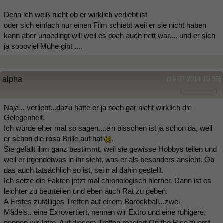
Denn ich weiß nicht ob er wirklich verliebt ist
oder sich einfach nur einen Film schiebt weil er sie nicht haben
kann aber unbedingt will weil es doch auch nett war.... und er sich
ja soooviel Mühe gibt ....
alpha
(19.07.2014 10:35)
Naja... verliebt...dazu hatte er ja noch gar nicht wirklich die
Gelegenheit.
Ich würde eher mal so sagen....ein bisschen ist ja schon da, weil
er schon die rosa Brille auf hat
.
Sie gefällt ihm ganz bestimmt, weil sie gewisse Hobbys teilen und
weil er irgendetwas in ihr sieht, was er als besonders ansieht. Ob
das auch tatsächlich so ist, sei mal dahin gestellt.
Ich setze die Fakten jetzt mal chronologisch hierher. Dann ist es
leichter zu beurteilen und eben auch Rat zu geben.
A Erstes zufälliges Treffen auf einem Barockball...zwei
Mädels...eine Exrovertiert, nennen wir Extro und eine ruhigere,
nennen wir Intro. Auf diesem Treffen reagiert On the Rise zuerst