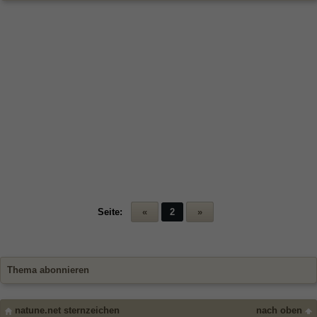
Seite:
«
2
»
Thema abonnieren
natune.net sternzeichen
nach oben