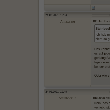
24.02.2021, 19:34
Amaterasu
RE: Jetzt hei
Steinboc
Ich hab mi
nicht so g
Das kannst
es auf jed
gedrängt/v
Irgendwann 
bei der er
Oder wie st
24.02.2021, 19:48
Steinbock02
RE: Jetzt hei
Nein, das 
verliebt is