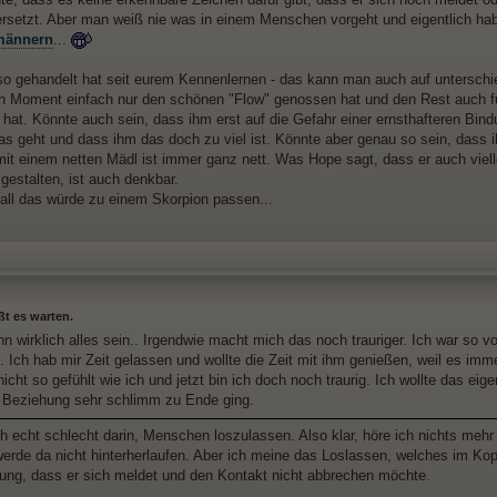
rsetzt. Aber man weiß nie was in einem Menschen vorgeht und eigentlich ha
männern
...
o gehandelt hat seit eurem Kennenlernen - das kann man auch auf unterschi
en Moment einfach nur den schönen "Flow" genossen hat und den Rest auch fü
hat. Könnte auch sein, dass ihm erst auf die Gefahr einer ernsthafteren Bind
as geht und dass ihm das doch zu viel ist. Könnte aber genau so sein, dass i
 mit einem netten Mädl ist immer ganz nett. Was Hope sagt, dass er auch viel
 gestalten, ist auch denkbar.
 all das würde zu einem Skorpion passen...
ßt es warten.
n wirklich alles sein.. Irgendwie macht mich das noch trauriger. Ich war so v
n. Ich hab mir Zeit gelassen und wollte die Zeit mit ihm genießen, weil es imm
icht so gefühlt wie ich und jetzt bin ich doch noch traurig. Ich wollte das eig
e Beziehung sehr schlimm zu Ende ging.
ch echt schlecht darin, Menschen loszulassen. Also klar, höre ich nichts meh
werde da nicht hinterherlaufen. Aber ich meine das Loslassen, welches im Kopf
ung, dass er sich meldet und den Kontakt nicht abbrechen möchte.