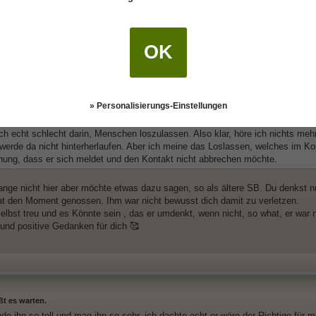
1
ßt es warten.
OK
k02 schrieb:
nn wirklich alles sein.. Irgendwie macht mich das noch trauriger. Ich war so 
in. Ich hab mir Zeit gelassen und wollte die Zeit mit ihm genießen, weil es im
pt nicht so gefühlt wie ich und jetzt bin ich doch noch traurig. Ich wollte das 
» Personalisierungs-Einstellungen
ge Beziehung sehr schlimm zu Ende ging.
uch echt schlecht darin, Menschen loszulassen. Also klar, höre ich nichts me
werde da nicht hinterherlaufen. Aber ich meine das Loslassen, welches im Kopf
nung, dass er sich meldet und den Kontakt nicht abbrechen möchte.
 lange nicht hier aber möchte etwas dazu sagen, so als ältere SB. Du denkst n
t den Moment genossen. Ihm war nicht bewusst dich damit zu verletzen.
selbst treu und es Könnte sein , das er umdenkt, wenn nicht, so what, er war ni
 und positive Gedanken für dich 🥰
ßt es warten.
nde ihn so toll und mag ihn so sehr, ich dachte echt er wäre der Richtige für