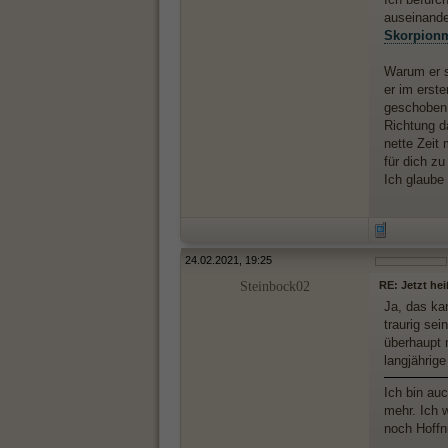
auseinande
Skorpion
Warum er s
er im erst
geschoben 
Richtung d
nette Zeit
für dich zu
Ich glaube
24.02.2021, 19:25
Steinbock02
RE: Jetzt hei
Ja, das kan
traurig sei
überhaupt n
langjährig
Ich bin au
mehr. Ich 
noch Hoffn