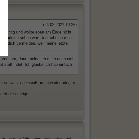
(24.02.2021 19:25)
vorsichtig und wollte eben am Ende nicht
mer wirklich schön war. Und scheinbar hat
eigentlich vermeiden, weil meine letzte
hr von ihm, dann melde ich mich auch nicht
 stattfindet. Ich glaube ich hab einfach
ur schwarz oder weiß, in entweder-oder, er
cht der richtige.
 mich, oh man. Wir haben uns auch so gut