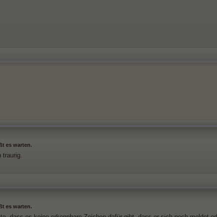
ßt es warten.
 traurig.
ßt es warten.
hte, dass es keine erkennbare Zeichen dafür gibt, dass er sich noch meldet od