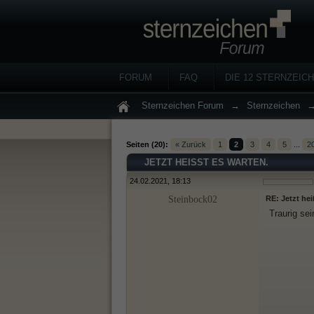
FORUM
FAQ
DIE 12 STERNZEIC
Sternzeichen Forum
→
Sternzeichen
Seiten (20):
« Zurück
1
2
3
4
5
...
2
JETZT HEISST ES WARTEN.
24.02.2021, 18:13
Steinbock02
RE: Jetzt hei
Traurig sei