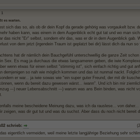
1
ßt es warten.
est sich das so, als ob dir dein Kopf da gerade gehörig was vorgaukelt bzw. d
mehr haben kann, was einem in dem Augenblick echt gut tat und wo man sich
r das nicht "Er" selbst, sondern ehr das, was er dir in dem Augenblick gab.
rlust von dem jetzt (irgendein Traum ist geplatzt bei dir) lässt dich da nun s
chtens hat dir nämlich dein Bauchgefühl unterschwellig die ganze Zeit schon 
ein Sex. Es mag ja durchaus die etwas langsameren geben, die iwie Komplexe
ber wenn etwas für einen selbst "stimmig ist", sich einfach richtig und gut an
 demjenigen so nah wie möglich kommen und das ist nunmal nackt. Folglich ha
ondern er war... ja iwie sowas wie "ein super guter Freund, der mit dir kusch
 können, wenn du bereit dazu gewesen wärst... iwann". Und ich bin mir ziemlic
mzug ---) neuer Lebensabschnitt ---) warum was ans Bein binden, was nicht von
t.
denfalls meine bescheidene Meinung dazu, was ich da rauslese... von daher... 
dir zeigen, was dir gut tut und was du suchst. Aber dass du noch nicht bereit d
k02 schrieb:
(
 das eigentlich vermeiden, weil meine letzte langjährige Beziehung sehr schl