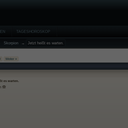
HEN
TAGESHOROSKOP
→
Skorpion
→
Jetzt heißt es warten.
0
Weiter »
ßt es warten.
n 🙈