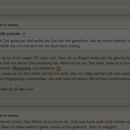
ßt es warten.
k02 schrieb:
r Zeit gelassen und wollte die Zeit mit ihm genießen, weil es immer wirklich
efühlt wie ich und jetzt bin ich doch noch traurig.
 du so nicht sagen. Es kann sein, dass ihr zu Beginn beide auf die gleiche Ar
en Fall von deiner Beschreibung her. Wenn er nur auf Sex wäre, hätte er scho
erführt.
Skorpione
sind Verführer
wurde es für dich mehr und für ihn nicht. Das ist völlig normal und man kann 
sten Begegnung vorhersehen, wie weit man mit einem Menschen zusammenpa
ellst du dir das vor?
ßt es warten.
stimmt schon. Das Risiko ist ja immer da. Und man kann wohl nicht immer v
t. Aber ich hätte wirklich gerne vorher schon gewusst, dass er weggeht.