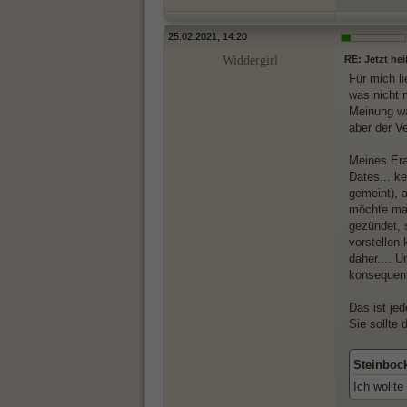
25.02.2021, 14:20
Widdergirl
RE: Jetzt hei
Für mich li
was nicht 
Meinung wa
aber der Ve
Meines Era
Dates... k
gemeint), a
möchte man
gezündet, s
vorstellen
daher.... U
konsequen
Das ist je
Sie sollte 
Steinboc
Ich wollte