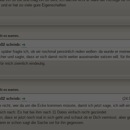
 und er hat so viele gute Eigenschaften
ßt es warten.
k02 schrieb:
später fragte ich, ob wir nochmal persönlich reden wollen- da wurde er meine
cher und sagte, dass er sich damit nicht weiter auseinander setzen will, für 
für mich ziemlich eindeutig.
ßt es warten.
k02 schrieb:
(24.
e nicht, wer da um die Ecke kommen müsste, damit ich jetzt sage, ich will ei
 mich nach: Es hat bei ihm nach 11 Dates einfach nicht gezündet.
in, dass er jetzt noch mal in sich geht und schaut ob er Dich vermisst, aber 
nn er schon sagt die Sache sei für ihn gegessen.