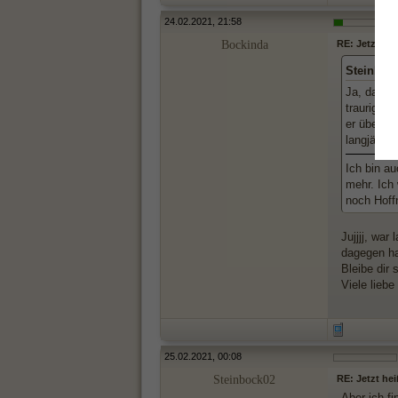
24.02.2021, 21:58
Bockinda
RE: Jetzt hei
Steinboc
Ja, das ka
traurig se
er überhau
langjähri
Ich bin a
mehr. Ich 
noch Hoff
Jujjjj, war
dagegen ha
Bleibe dir 
Viele liebe
25.02.2021, 00:08
Steinbock02
RE: Jetzt hei
Aber ich fi