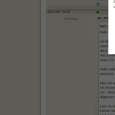
26.11.2017, 12:18
Amorena
RE: JFM gibt
lax1 schr
Hallo liebe
ich bin Jf
unentschl
doch noch
und so ei
einen Cut
Hatte selb
prickelnd.
Also ich 
ich Amoren
so! - Glei
allgemein
Lass es ei
kommt (we