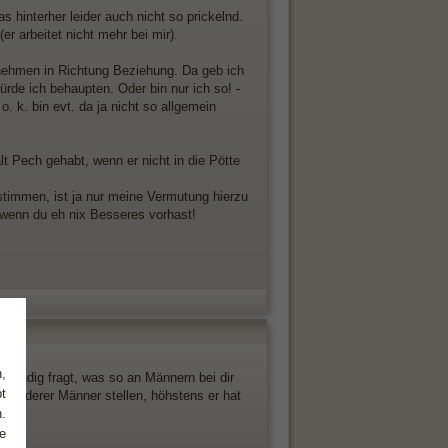
 hinterher leider auch nicht so prickelnd.
er arbeitet nicht mehr bei mir).
 nehmen in Richtung Beziehung. Da geb ich
ürde ich behaupten. Oder bin nur ich so! -
o. k. bin evt. da ja nicht so allgemein
t Pech gehabt, wenn er nicht in die Pötte
stimmen, ist ja nur meine Vermutung hierzu
wenn du eh nix Besseres vorhast!
,
ständig fragt, was so an Männern bei dir
t
. anderer Männer stellen, höhstens er hat
.
e