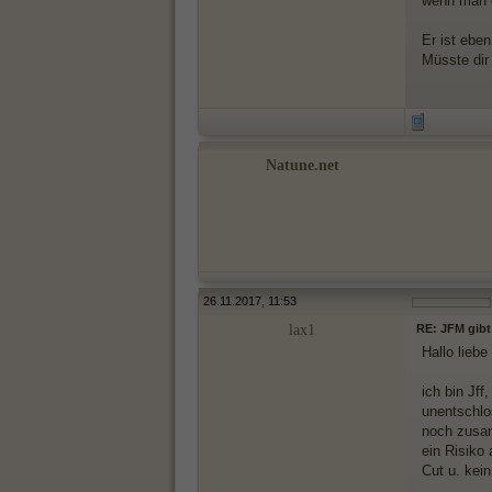
wenn man d
Er ist ebe
Müsste dir
Natune.net
26.11.2017, 11:53
lax1
RE: JFM gibt
Hallo liebe 
ich bin Jf
unentschlo
noch zusam
ein Risiko
Cut u. kei