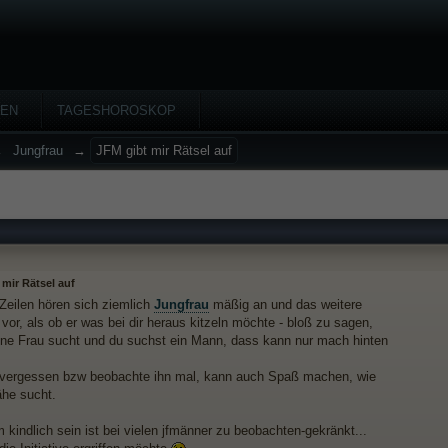
HEN
TAGESHOROSKOP
→
Jungfrau
→
JFM gibt mir Rätsel auf
 mir Rätsel auf
 Zeilen hören sich ziemlich
Jungfrau
mäßig an und das weitere
vor, als ob er was bei dir heraus kitzeln möchte - bloß zu sagen,
ine Frau sucht und du suchst ein Mann, dass kann nur mach hinten
 vergessen bzw beobachte ihn mal, kann auch Spaß machen, wie
ähe sucht.
 kindlich sein ist bei vielen jfmänner zu beobachten-gekränkt...