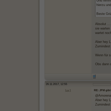
Und nimm 
hierzu un
Beste Grü
Absolut ...
sie warten 
wartet noc
Aber hey La
Zumindest 
Wenn für si
Obs dann d
26.11.2017, 12:55
lax1
RE: JFM gibt
@Amoren
Aber hey La
Zumindest 