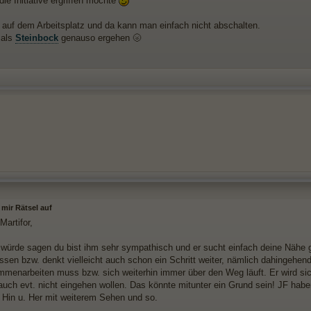
ie Initiative ergriffen möchte
n auf dem Arbeitsplatz und da kann man einfach nicht abschalten.
 als
Steinbock
genauso ergehen 🌝
 mir Rätsel auf
Martifor,
f, würde sagen du bist ihm sehr sympathisch und er sucht einfach deine Nähe g
ssen bzw. denkt vielleicht auch schon ein Schritt weiter, nämlich dahingehen
menarbeiten muss bzw. sich weiterhin immer über den Weg läuft. Er wird si
 auch evt. nicht eingehen wollen. Das könnte mitunter ein Grund sein! JF ha
n Hin u. Her mit weiterem Sehen und so.