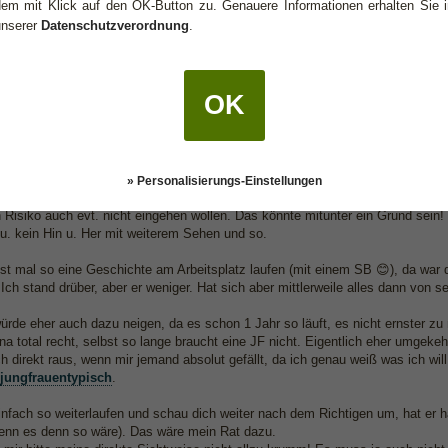
dem mit Klick auf den OK-Button zu. Genauere Informationen erhalten Sie i
unserer
Datenschutzverordnung
.
1
 mir Rätsel auf
OK
ieb:
 Martifor,
f, würde sagen du bist ihm sehr sympathisch und er sucht einfach deine Nähe 
ossen bzw. denkt vielleicht auch schon ein Schritt weiter, nämlich dahingehe
» Personalisierungs-Einstellungen
 zusammenarbeiten muss bzw. sich weiterhin immer über den Weg läuft. Er w
n Risiko auch evt. nicht eingehen wollen. Das könnte mitunter ein Grund sei
 u. kein Hin u. Her mit weiterem Sehen und so.
st mal so eine Geschichte am Arbeitsplatz laufen (mit einem SB 😊), da war d
 Ich stand drüber, aber er weniger. Hat sich aber mittlerweile alles dann von sel
würde eher auch dazu neigen, da es schon 1 Jahr so läuft, es nicht ernster 
a total recht, selbst so lange braucht eine JF nicht. Eigentlich eher umgekeh
ch direkt raus, wenn mir jemand absolut gefällt, da ich genau weiß was ich will.
jungfrauentypisch
.
nfach so weiterlaufen und schau dich weiter nach dem Richtigen um, hat er ha
nn es denn so wäre). Das wäre mein Rat dazu.