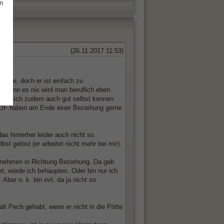
n
(26.11.2017 11:53)
gerne, doch er ist einfach zu
nd wenn es nix wird man beruflich eben
ird sich zudem auch gut selbst kennen
n! JF haben am Ende einer Beziehung gerne
as hinterher leider auch nicht so
bst gelöst (er arbeitet nicht mehr bei mir).
zu nehmen in Richtung Beziehung. Da geb
rt, würde ich behaupten. Oder bin nur ich
 Aber o. k. bin evt. da ja nicht so
lt Pech gehabt, wenn er nicht in die Pötte