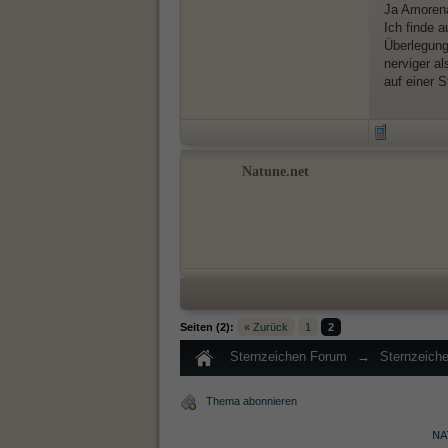
Ja Amorena
Ich finde 
Überlegung
nerviger al
auf einer S
Natune.net
Seiten (2):
« Zurück
1
2
Sternzeichen Forum
→
Sternzeich
Thema abonnieren
NA