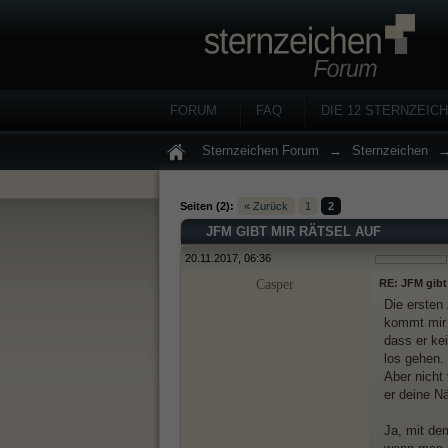
FORUM
FAQ
DIE 12 STERNZEIC
Sternzeichen Forum
→
Sternzeichen
Seiten (2):
« Zurück
1
2
JFM GIBT MIR RÄTSEL AUF
20.11.2017, 06:36
Casper
RE: JFM gibt
Die ersten
kommt mir 
dass er ke
los gehen.
Aber nicht
er deine N
Ja, mit dem