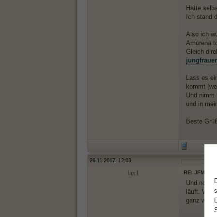
Hatte selbs
Ich stand d
Also ich w
Amorena tot
Gleich dire
jungfraue
Lass es ei
kommt (wen
Und nimm m
und in mei
Beste Grü
26.11.2017, 12:03
lax1
RE: JFM gibt
Und noch w
läuft. Wen
ganz wenig