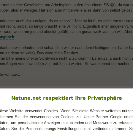
t mal so eine Geschichte am Arbeitsplatz laufen (mit einem SB 😊), da war das
rüber, aber er weniger. Hat sich aber mittlerweile alles dann von selbst gelöst (
ürde eher auch dazu neigen, da es schon 1 Jahr so läuft, es nicht ernster zu
al recht, selbst so lange braucht eine JF nicht. Eigentlich eher umgekehrt, w
kt raus, wenn mir jemand absolut gefällt, da ich genau weiß was ich will. Aber 
ntypisch
.
nfach so weiterlaufen und schau dich weiter nach dem Richtigen um, hat er hal
n es denn so wäre). Das wäre mein Rat dazu.
ir bitte meine direkte Sichtweise nicht allzu krumm! Es muss ja auch nicht 
nen Augen verschwendete Zeit auf ihn zu warten. So was kannst du machen, 
ße von Lax1
Natune.net respektiert Ihre Privatsphäre
 mir Rätsel auf
Diese Website verwendet Cookies. Wenn Sie diese Website weiterhin nutzen
as, also ich würde es eher in Richtung Freundschaft schließen, wenn er dich 
stimmen Sie der Verwendung von Cookies zu. Unser Partner Google erheb
n er selbst Interesse hätte, würde er doch handeln u. nicht dumme Fragen bzgl
 Selbstbewusstsein. Kann ich mich aber auch täuschen!
Daten, um personalisierte Anzeigen einzublenden und Messwerte zu erfassen
Sofern Sie die Personalisierungs-Einstellungen nicht verändern, stimmen Si