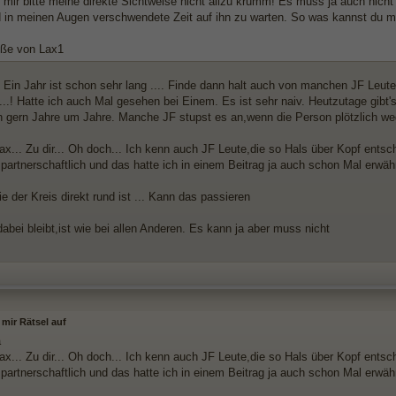
mir bitte meine direkte Sichtweise nicht allzu krumm! Es muss ja auch nicht
d in meinen Augen verschwendete Zeit auf ihn zu warten. So was kannst du 
ße von Lax1
. Ein Jahr ist schon sehr lang .... Finde dann halt auch von manchen JF Leute
...! Hatte ich auch Mal gesehen bei Einem. Es ist sehr naiv. Heutzutage gibt'
h gern Jahre um Jahre. Manche JF stupst es an,wenn die Person plötzlich weg
x... Zu dir... Oh doch... Ich kenn auch JF Leute,die so Hals über Kopf entsch
partnerschaftlich und das hatte ich in einem Beitrag ja auch schon Mal erwähn
e der Kreis direkt rund ist ... Kann das passieren
abei bleibt,ist wie bei allen Anderen. Es kann ja aber muss nicht
 mir Rätsel auf
a
x... Zu dir... Oh doch... Ich kenn auch JF Leute,die so Hals über Kopf entsch
partnerschaftlich und das hatte ich in einem Beitrag ja auch schon Mal erwähn