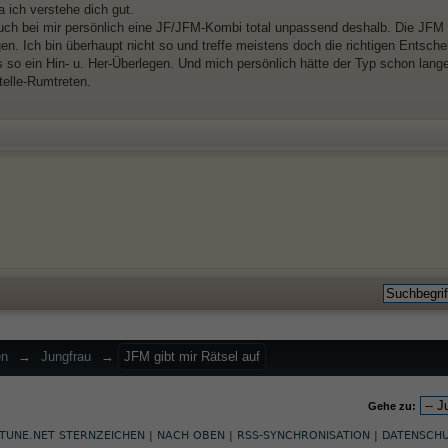
 ich verstehe dich gut.
auch bei mir persönlich eine JF/JFM-Kombi total unpassend deshalb. Die JFM 
en. Ich bin überhaupt nicht so und treffe meistens doch die richtigen Entsc
s so ein Hin- u. Her-Überlegen. Und mich persönlich hätte der Typ schon lange
telle-Rumtreten.
en
→
Jungfrau
→
JFM gibt mir Rätsel auf
Gehe zu:
TUNE.NET STERNZEICHEN
|
NACH OBEN
|
RSS-SYNCHRONISATION
|
DATENSCH