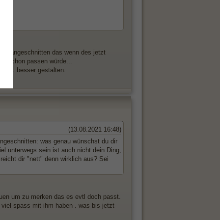
hon angeschnitten das wenn des jetzt
auf schon passen würde...
t def. besser gestalten.
(13.08.2021 16:48)
angeschnitten: was genau wünschst du dir
el unterwegs sein ist auch nicht dein Ding,
 reicht dir "nett" denn wirklich aus? Sei
auen um zu merken das es evtl doch passt.
viel spass mit ihm haben . was bis jetzt