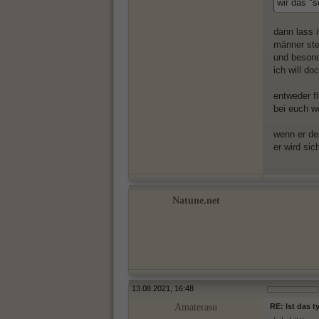
wir das "s
dann lass i
männer ste
und besond
ich will d
entweder fl
bei euch w
wenn er de
er wird si
Natune.net
13.08.2021, 16:48
Amaterasu
RE: Ist das 