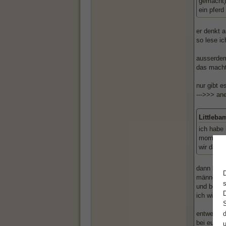
gemacht) 
ein pferd 
er denkt a
so lese i
ausserdem
das macht
nur gibt 
--->>> an
Littleba
ich habe 
moment vo
wir das "
dann lass 
männer st
und beson
ich will d
entweder f
bei euch w