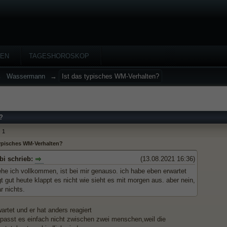
HEN
TAGESHOROSKOP
→
Wassermann
→
Ist das typisches WM-Verhalten?
?
1
typisches WM-Verhalten?
bi schrieb:
(13.08.2021 16:36)
ehe ich vollkommen, ist bei mir genauso. ich habe eben erwartet
t gut heute klappt es nicht wie sieht es mit morgen aus. aber nein,
r nichts.
artet und er hat anders reagiert
asst es einfach nicht zwischen zwei menschen,weil die