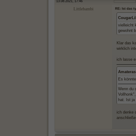
13.08.2021, 17:46
Littlebambi
RE: Ist das 
CougarLi
vielleicht
gewohnt b
Klar das k
wirklich in
ich lasse 
Amateras
Es könnte
Wenn du di
Vollhonk",
hat. Ist j
ich denke d
anschließe