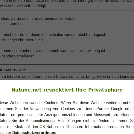
- kann er sich doch auch denken das ich es nicht gut finde, er weiss selbst,
was sehr viel zeit benötigt)...
nders als du und ihr redet aneinander vorbei
ch das zumindest
 möchtest du dir deine zeit einteilen wie du möchtest-logisch
 er umgekehrt aber auch
es keine absprachen zwischen euch wann wem was wichtig ist
einander vorbeireden
mbi schrieb:
ihm letztens schon kommuniziert, dass es nichts bringt wenn er sich keine Ze
n der arbeit aus soviel zu tun hat. daraufhin verneinte er und er nimmt sich f
sein lassen"... mittlerweile sind im allgemeinen schon 4 wochen vergangen
Natune.net respektiert Ihre Privatsphäre
ihn einfach links liegen
Diese Website verwendet Cookies. Wenn Sie diese Website weiterhin nutzen
ehen auch nicht so besonders auf alles ausdisskutieren,sie zeigen mMn eher
stimmen Sie der Verwendung von Cookies zu. Unser Partner Google erheb
ders am anfang einer beziehung/f+/whatever
Daten, um personalisierte Anzeigen einzublenden und Messwerte zu erfassen
och nicht dauernd über alles reden und mich rechtferigen müssen,und das sage
Sofern Sie die Personalisierungs-Einstellungen nicht verändern, stimmen Si
liesst es oder nicht
dem mit Klick auf den OK-Button zu. Genauere Informationen erhalten Sie i
ohl eher nicht
unserer
Datenschutzverordnung
.