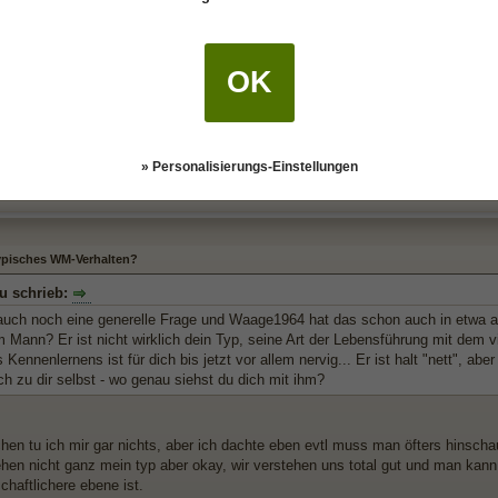
einer meinung nach zuwenig tut dann lass es doch
ich genauso wenig ändern wie du dich
OK
twas habe ich das auch schon gesagt, es passt einfach nicht und ich habe sc
pliziert" ist das es nicht besser werde. er meinte er glaub das es von grund 
h dem gestern glaube ich das auf alle fälle nicht mehr. ich kann meine Freizei
» Personalisierungs-Einstellungen
typisches WM-Verhalten?
u schrieb:
 auch noch eine generelle Frage und Waage1964 hat das schon auch in etwa 
 Mann? Er ist nicht wirklich dein Typ, seine Art der Lebensführung mit dem vi
s Kennenlernens ist für dich bis jetzt vor allem nervig... Er ist halt "nett", aber
ch zu dir selbst - wo genau siehst du dich mit ihm?
hen tu ich mir gar nichts, aber ich dachte eben evtl muss man öfters hinsch
en nicht ganz mein typ aber okay, wir verstehen uns total gut und man kann 
chaftlichere ebene ist.