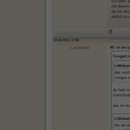
Ich hätte 
mit diesem 
die Art des
ehrlich zu 
13.08.2021, 17:06
Littlebambi
RE: Ist das 
CougarLi
Littleba
das verst
morgen au
du hast er
manchmal 
das ist n
Littleba
Als wir 