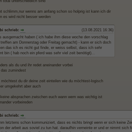
 total unterschiedlich sind
cht schlimm,nur wenns am anfang schon so holprig ist kann ich dir
n es wird nicht besser werden
bi schrieb:
(13.08.2021 16:36)
as ausgemacht haben ( ich habe ihm diese woche den vorschlag
 treffen am Donnerstag oder Freitag gemacht) - kann er sich doch
n das ich es nicht gut finde, er weiss selbst, dass ich sehr
t bin ( hab noch ein pferd was sehr viel zeit benötigt)...
ders als du und ihr redet aneinander vorbei
h das zumindest
möchtest du dir deine zeit einteilen wie du möchtest-logisch
er umgekehrt aber auch
s keine absprachen zwischen euch wann wem was wichtig ist
inander vorbeireden
bi schrieb:
hm letztens schon kommuniziert, dass es nichts bringt wenn er sich keine Zei
 der arbeit aus soviel zu tun hat. daraufhin verneinte er und er nimmt sich f