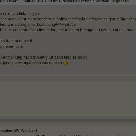
ein lassen"... mittlerweile sind im allgemeinen schon 4 wochen vergangen
hn einfach links liegen
hen auch nicht so besonders auf alles ausdisskutieren,sie zeigen mMn eher 
ers am anfang einer beziehung/f+/whatever
och nicht dauernd über alles reden und mich rechtferigen müssen,und das sage 
iesst es oder nicht
ohl eher nicht
iner meinung nach zuwenig tut dann lass es doch
ch genauso wenig ändern wie du dich
typisches WM-Verhalten?