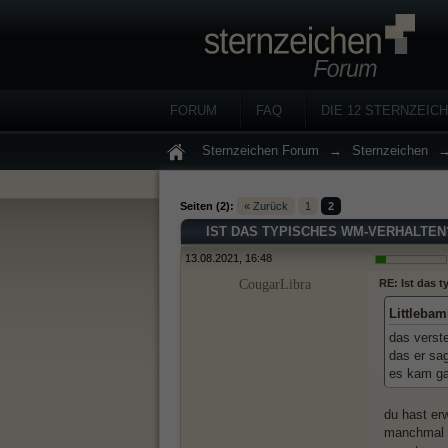
FORUM
FAQ
DIE 12 STERNZEIC
Sternzeichen Forum
→
Sternzeichen
Seiten (2):
« Zurück
1
2
IST DAS TYPISCHES WM-VERHALTEN
13.08.2021, 16:48
CougarLibra
RE: Ist das 
Littlebam
das verst
das er sag
es kam ga
du hast erw
manchmal p