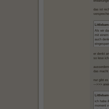
erwartungen
das ist ni
verspreche
Littlebam
Als wir d
mit einem
auch denke
eingespann
er denkt an
so lese ic
ausserdem 
das macht 
nur gibt e
--->>> ane
Littlebam
ich habe i
moment von