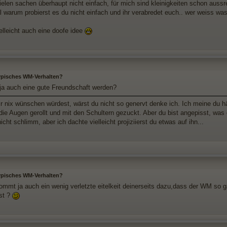
 vielen sachen überhaupt nicht einfach, für mich sind kleinigkeiten schon aus
l warum probierst es du nicht einfach und ihr verabredet euch.. wer weiss was
elleicht auch eine doofe idee
typisches WM-Verhalten?
ja auch eine gute Freundschaft werden?
 nix wünschen würdest, wärst du nicht so genervt denke ich. Ich meine du hätt
 die Augen gerollt und mit den Schultern gezuckt. Aber du bist angepisst, was
 nicht schlimm, aber ich dachte vielleicht projiziierst du etwas auf ihn...
typisches WM-Verhalten?
kommt ja auch ein wenig verletzte eitelkeit deinerseits dazu,dass der WM so ga
st ?