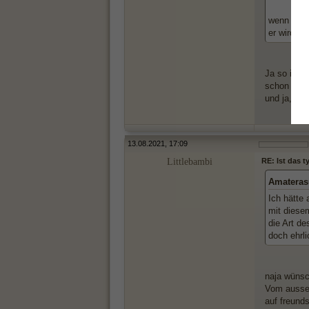
wenn er d
er wird s
Ja so in e
schon "kom
und ja, nac
13.08.2021, 17:09
Littlebambi
RE: Ist das 
Amateras
Ich hätte
mit diesem
die Art de
doch ehrli
naja wünsc
Vom ausseh
auf freunds