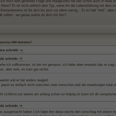
auch noch eine generelle Frage und Waage1964 hat das schon auch in etwa a
Mann? Er ist nicht wirklich dein Typ, seine Art der Lebensführung mit dem vie
 Kennenlernens ist für dich bis jetzt vor allem nervig... Er ist halt "nett", aber
dir selbst - wo genau siehst du dich mit ihm?
typisches WM-Verhalten?
bra schrieb:
mbi schrieb:
ehe ich vollkommen, ist bei mir genauso. ich habe eben erwartet das er sagt g
s. aber nein, es kam gar nichts.
wartet und er hat anders reagiert
passt es einfach nicht zwischen zwei menschen,weil die erwartungen total un
icht schlimm,nur wenns am anfang schon so holprig ist kann ich dir versprech
mbi schrieb:
das ausgemacht haben ( ich habe ihm diese woche den vorschlag mit einem tr