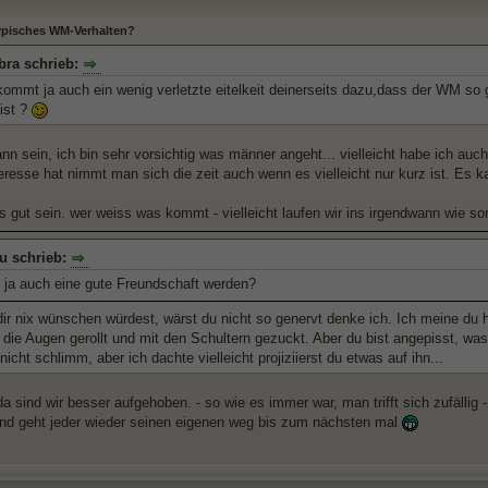
typisches WM-Verhalten?
bra schrieb:
 kommt ja auch ein wenig verletzte eitelkeit deinerseits dazu,dass der WM so g
ist ?
ann sein, ich bin sehr vorsichtig was männer angeht... vielleicht habe ich a
teresse hat nimmt man sich die zeit auch wenn es vielleicht nur kurz ist. Es k
es gut sein. wer weiss was kommt - vielleicht laufen wir ins irgendwann wie 
u schrieb:
 ja auch eine gute Freundschaft werden?
r nix wünschen würdest, wärst du nicht so genervt denke ich. Ich meine du hät
 die Augen gerollt und mit den Schultern gezuckt. Aber du bist angepisst, wa
a nicht schlimm, aber ich dachte vielleicht projiziierst du etwas auf ihn...
a sind wir besser aufgehoben. - so wie es immer war, man trifft sich zufällig
nd geht jeder wieder seinen eigenen weg bis zum nächsten mal