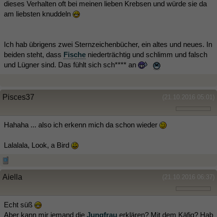
dieses Verhalten oft bei meinen lieben Krebsen und würde sie da
am liebsten knuddeln
Ich hab übrigens zwei Sternzeichenbücher, ein altes und neues. In
beiden steht, dass
Fische
niederträchtig und schlimm und falsch
und Lügner sind. Das fühlt sich sch**** an
Pisces37
(21.10.2016 05:01)
Hahaha ... also ich erkenn mich da schon wieder
Lalalala, Look, a Bird
Aiella
(21.10.2016 06:37)
Echt süß
Aber kann mir jemand die
Jungfrau
erklären? Mit dem Käfig? Hab