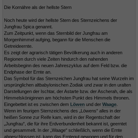
Die Kornähre als der hellste Stern
Noch heute wird der hellste Stern des Sternzeichens der
Jungfrau Spica genannt.
Zum Zeitpunkt, wenn das Sternbild der Jungfrau am
Morgenhimmel aufging, begann für die Menschen die
Getreideernte.
Es zeigt der agrarisch tätigen Bevölkerung auch in anderen
Regionen durch viele Zeiten hindurch den nahenden
Arbeitsbeginn des neuen Jahreszyklus auf dem Feld bzw. die
Endphase der Ernte an.
Das Symbol für das Sternzeichen Jungfrau hat seine Wurzeln im
ursprünglichen altbabylonischen Zodiak und zwar in den uralten
Darstellungen der Ischtar, der Astarte bzw. der Ascherah, die als
Himmelsköniginnen am höchsten Punkt des Himmels thronen.
Eingebettet ist es zwischen dem
Löwen
und der
Waage
.
Wenn im feurigen Sternzeichens des „Löwens“ alles in der
heißen Sonne zur Reife kam, wird in der Regentschaft der
„Jungfrau“, die für ihre Erdverbundenheit bekannt ist, geerntet
und gesammelt. In der „Waage“ schließlich, wenn die Ernte
abgeschlossen ist, kann das Erntegut gewogen und für den