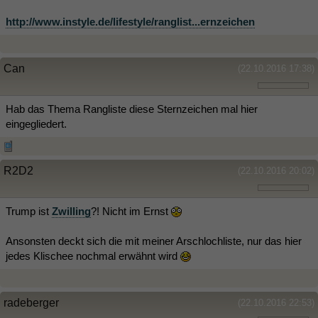
http://www.instyle.de/lifestyle/ranglist...ernzeichen
Can
(22.10.2016 17:38)
Hab das Thema Rangliste diese Sternzeichen mal hier
eingegliedert.
R2D2
(22.10.2016 20:02)
Trump ist
Zwilling
?! Nicht im Ernst
Ansonsten deckt sich die mit meiner Arschlochliste, nur das hier
jedes Klischee nochmal erwähnt wird
radeberger
(22.10.2016 22:53)