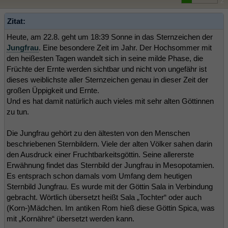
2
Zitat:
Heute, am 22.8. geht um 18:39 Sonne in das Sternzeichen der
Jungfrau
. Eine besondere Zeit im Jahr. Der Hochsommer mit
den heißesten Tagen wandelt sich in seine milde Phase, die
Früchte der Ernte werden sichtbar und nicht von ungefähr ist
dieses weiblichste aller Sternzeichen genau in dieser Zeit der
großen Üppigkeit und Ernte.
Und es hat damit natürlich auch vieles mit sehr alten Göttinnen
zu tun.
Die Jungfrau gehört zu den ältesten von den Menschen
beschriebenen Sternbildern. Viele der alten Völker sahen darin
den Ausdruck einer Fruchtbarkeitsgöttin. Seine allererste
Erwähnung findet das Sternbild der Jungfrau in Mesopotamien.
Es entsprach schon damals vom Umfang dem heutigen
Sternbild Jungfrau. Es wurde mit der Göttin Sala in Verbindung
gebracht. Wörtlich übersetzt heißt Sala „Tochter“ oder auch
(Korn-)Mädchen. Im antiken Rom hieß diese Göttin Spica, was
mit „Kornähre“ übersetzt werden kann.