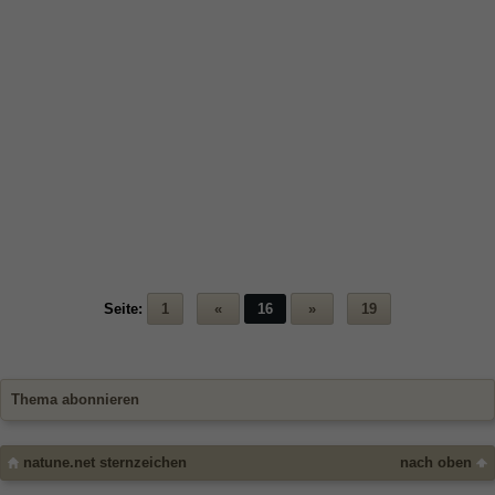
Seite:
1
«
16
»
19
Thema abonnieren
natune.net sternzeichen
nach oben