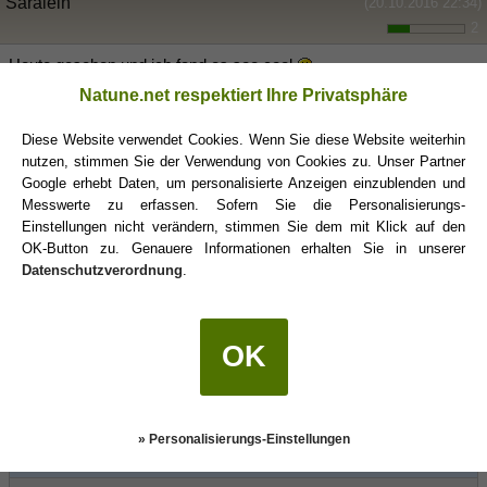
Saralein
(20.10.2016 22:34)
2
Heute gesehen und ich fand es soo cool
Natune.net respektiert Ihre Privatsphäre
Sternzeichen von einer 8 Jährigen erklärt
Diese Website verwendet Cookies. Wenn Sie diese Website weiterhin
Ich denke dass das Video sehr nett und humorvoll ist und dass
nutzen, stimmen Sie der Verwendung von Cookies zu. Unser Partner
Krebs, Löwe und Steinbock echt ins Schwarze getroffen hat
Google erhebt Daten, um personalisierte Anzeigen einzublenden und
Messwerte zu erfassen. Sofern Sie die Personalisierungs-
Aber wir Fischleins sind doch nicht so verträumt
Ich weigere
Einstellungen nicht verändern, stimmen Sie dem mit Klick auf den
mich daran zu glauben
OK-Button zu. Genauere Informationen erhalten Sie in unserer
Datenschutzverordnung
.
Was fandet ihr so am Besten??
OK
romanze
(20.10.2016 22:48)
» Personalisierungs-Einstellungen
Saralein schrieb:
(20.10.2016 22:34)