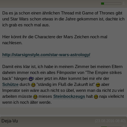
1
Da es ja schon einen ähnlichen Thread mit Game of Thrones gibt
und Star Wars schon etwas in die Jahre gekommen ist, dachte ich
ich grab es noch mal aus.
Hier könnt ihr die Charactere der Mars Zeichen noch mal
nachlesen.
http://starsignstyle.com/star-wars-astrology/
Damit eins klar ist, ich habe in meinem Zimmer bei meinen Eltern
daheim immer noch ein altes Filmposter von "The Empire strikes
back" hängen
aber jetzt im Alter kommt bei mir ehr der
Schütze
durch
"ständig im Fluß die Zukunft ist"
aber
Imperator sein wäre auch nicht so übel, wenn man da nicht zu viel
arbeiten müsste
mieses
Steinbockzeugs
halt
naja vielleicht
wenn ich noch älter werde.
Deja-Vu
(23.08.2016 08:40)