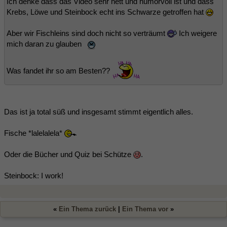
Ich denke dass das Video sehr nett und humorvoll ist und dass
Krebs, Löwe und Steinbock echt ins Schwarze getroffen hat
Aber wir Fischleins sind doch nicht so verträumt
Ich weigere
mich daran zu glauben
Was fandet ihr so am Besten??
Das ist ja total süß und insgesamt stimmt eigentlich alles.
Fische *lalelalela*
Oder die Bücher und Quiz bei Schütze
.
Steinbock: I work!
«
Ein Thema zurück
|
Ein Thema vor
»