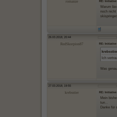
romanze
RE: Initiativ
Warum läss
noch nicht 
skispringer
26.03.2018, 20:44
RedSkorpion87
RE: Initiativ
krebsstie
Ich vertr
Was genau
27.03.2018, 19:55
krebsstier
RE: Initiativ
Mein bishe
tun...
Danke für 