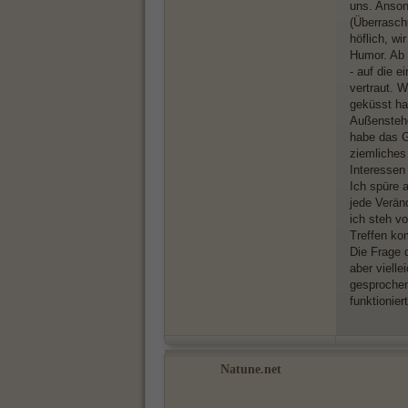
uns. Ansons
(Überrasch
höflich, wi
Humor. Ab 
- auf die e
vertraut. 
geküsst ha
Außenstehe
habe das Ge
ziemliches
Interessen 
Ich spüre 
jede Verän
ich steh vo
Treffen ko
Die Frage d
aber viell
gesprochen
funktioniert
Natune.net