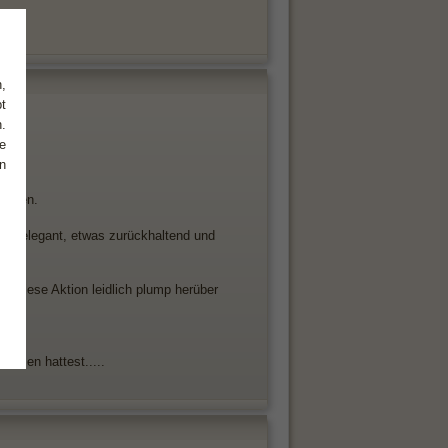
,
t
.
e
n
reffen.
gang elegant, etwas zurückhaltend und
te diese Aktion leidlich plump herüber
nommen hattest.....