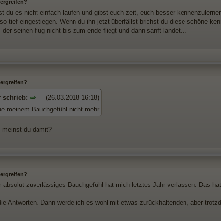
e ergreifen?
t du es nicht einfach laufen und gibst euch zeit, euch besser kennenzulernen
so tief eingestiegen. Wenn du ihn jetzt überfällst brichst du diese schöne ke
, der seinen flug nicht bis zum ende fliegt und dann sanft landet...
e ergreifen?
r schrieb:
(26.03.2018 16:18)
aue meinem Bauchgefühl nicht mehr
 meinst du damit?
e ergreifen?
r absolut zuverlässiges Bauchgefühl hat mich letztes Jahr verlassen. Das hat
die Antworten. Dann werde ich es wohl mit etwas zurückhaltenden, aber trotz