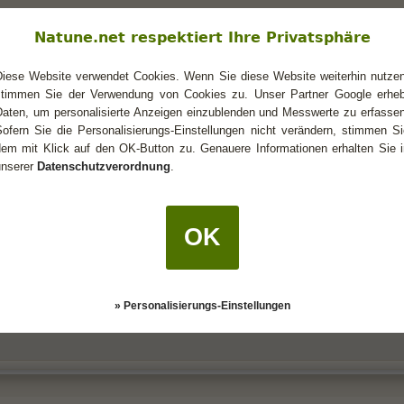
Natune.net respektiert Ihre Privatsphäre
Diese Website verwendet Cookies. Wenn Sie diese Website weiterhin nutzen
stimmen Sie der Verwendung von Cookies zu. Unser Partner Google erheb
e ergreifen?
Daten, um personalisierte Anzeigen einzublenden und Messwerte zu erfassen
zurück!
Sofern Sie die Personalisierungs-Einstellungen nicht verändern, stimmen Si
rekt schmunzeln....diesen Radar-Blick habe i auch
dem mit Klick auf den OK-Button zu. Genauere Informationen erhalten Sie i
unserer
Datenschutzverordnung
.
 und schätzt/genießt deine Gegenwart, sonst würde er sich gar nicht mit dir t
chte dich sicher nicht überrumpeln, er ist sicherlich auf seine Weise im Um
 auch etwas taxierend.
OK
n am liebsten mit einem Kuss überfallen würdest ist verständlich, jedoch könn
» Personalisierungs-Einstellungen
zunächst seine Hand und sehe - nun DU - was kommt, wie er reagiert.
e er ja bereits ein (schwaches) Signal gesendet, welches du nur nicht wahr ge