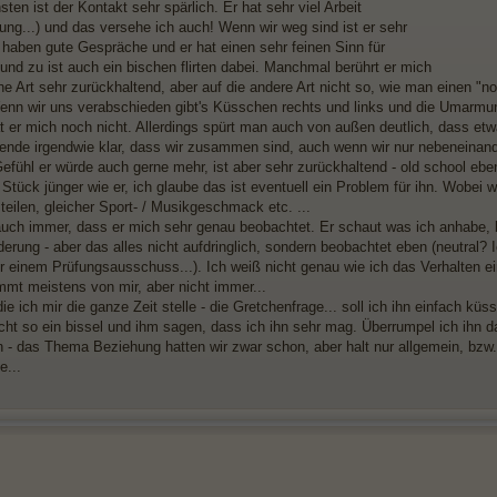
ten ist der Kontakt sehr spärlich. Er hat sehr viel Arbeit
ung...) und das versehe ich auch! Wenn wir weg sind ist er sehr
r haben gute Gespräche und er hat einen sehr feinen Sinn für
und zu ist auch ein bischen flirten dabei. Manchmal berührt er mich
ine Art sehr zurückhaltend, aber auf die andere Art nicht so, wie man einen "
Wenn wir uns verabschieden gibt's Küsschen rechts und links und die Umarmung
t er mich noch nicht. Allerdings spürt man auch von außen deutlich, dass etwa
nde irgendwie klar, dass wir zusammen sind, auch wenn wir nur nebeneinand
fühl er würde auch gerne mehr, ist aber sehr zurückhaltend - old school eben 
 Stück jünger wie er, ich glaube das ist eventuell ein Problem für ihn. Wobei
teilen, gleicher Sport- / Musikgeschmack etc. ...
auch immer, dass er mich sehr genau beobachtet. Er schaut was ich anhabe, 
derung - aber das alles nicht aufdringlich, sondern beobachtet eben (neutral?
r einem Prüfungsausschuss...). Ich weiß nicht genau wie ich das Verhalten eins
mmt meistens von mir, aber nicht immer...
ie ich mir die ganze Zeit stelle - die Gretchenfrage... soll ich ihn einfach küss
eicht so ein bissel und ihm sagen, dass ich ihn sehr mag. Überrumpel ich ihn
 - das Thema Beziehung hatten wir zwar schon, aber halt nur allgemein, bzw
e...