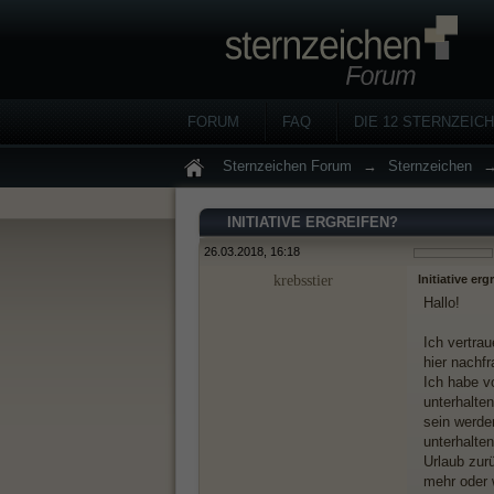
FORUM
FAQ
DIE 12 STERNZEIC
Sternzeichen Forum
→
Sternzeichen
INITIATIVE ERGREIFEN?
26.03.2018, 16:18
krebsstier
Initiative erg
Hallo!
Ich vertra
hier nachf
Ich habe v
unterhalte
sein werde
unterhalte
Urlaub zur
mehr oder 