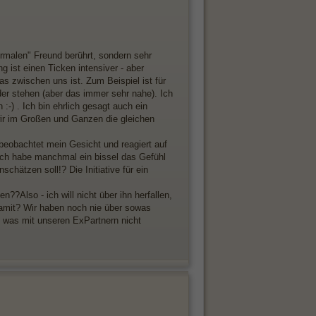
normalen" Freund berührt, sondern sehr
 ist einen Ticken intensiver - aber
s zwischen uns ist. Zum Beispiel ist für
er stehen (aber das immer sehr nahe). Ich
:-) . Ich bin ehrlich gesagt auch ein
 wir im Großen und Ganzen die gleichen
beobachtet mein Gesicht und reagiert auf
 Ich habe manchmal ein bissel das Gefühl
chätzen soll!? Die Initiative für ein
en??Also - ich will nicht über ihn herfallen,
 damit? Wir haben noch nie über sowas
. was mit unseren ExPartnern nicht