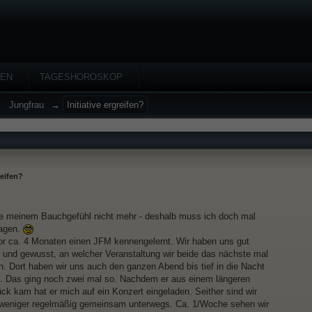
HEN
TAGESHOROSKOP
→
Jungfrau
→
Initiative ergreifen?
reifen?
ue meinem Bauchgefühl nicht mehr - deshalb muss ich doch mal
ragen.
or ca. 4 Monaten einen JFM kennengelernt. Wir haben uns gut
n und gewusst, an welcher Veranstaltung wir beide das nächste mal
n. Dort haben wir uns auch den ganzen Abend bis tief in die Nacht
n. Das ging noch zwei mal so. Nachdem er aus einem längeren
ück kam hat er mich auf ein Konzert eingeladen. Seither sind wir
weniger regelmäßig gemeinsam unterwegs. Ca. 1/Woche sehen wir