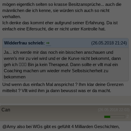
mögen eigentlich selten so krasse Besitzansprüche... auch die
männlichen die ich kenne, sie würden sich auch so nicht
verhalten.
Ich denke das kommt eher aufgrund seiner Erfahrung. Da ist
einfach eine Eifersucht, die er nicht unter Kontrolle hat.
Widderfrau schrieb:
(26.05.2018 21:24)
Ja... ich werde mir das noch ein bisschen anschauen und
wenn’s mir zu viel wird und er die Kurve nicht bekommt, dann
geh ich 🤷🏻‍♀️ Bin ja kein Therapeut. Dann sollte er vllt mal ein
Coaching machen um wieder mehr Selbstsicherheit zu
bekommen
Und wenn dus einfach Mal ansprichst ? Ihm klar deine Grenzen
mitteilst ? Vllt wird ihm ja dann bewusst was er da macht.
Can
(26.05.2018 22:03)
2
@Amy also bei WGs gibt es gefühlt 4 Milliarden Geschichten,