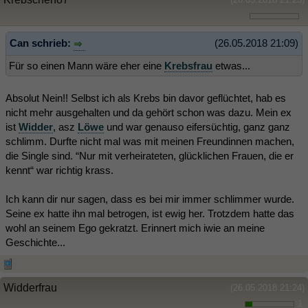
Can schrieb:
(26.05.2018 21:09)
Für so einen Mann wäre eher eine
Krebsfrau
etwas...
Absolut Nein!! Selbst ich als Krebs bin davor geflüchtet, hab es
nicht mehr ausgehalten und da gehört schon was dazu. Mein ex
ist
Widder
, asz
Löwe
und war genauso eifersüchtig, ganz ganz
schlimm. Durfte nicht mal was mit meinen Freundinnen machen,
die Single sind. “Nur mit verheirateten, glücklichen Frauen, die er
kennt“ war richtig krass.
Ich kann dir nur sagen, dass es bei mir immer schlimmer wurde.
Seine ex hatte ihn mal betrogen, ist ewig her. Trotzdem hatte das
wohl an seinem Ego gekratzt. Erinnert mich iwie an meine
Geschichte...
Widderfrau
(26.05.2018 21:24)
1