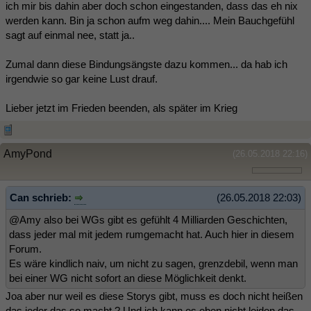
ich mir bis dahin aber doch schon eingestanden, dass das eh nix
werden kann. Bin ja schon aufm weg dahin.... Mein Bauchgefühl
sagt auf einmal nee, statt ja..
Zumal dann diese Bindungsängste dazu kommen... da hab ich
irgendwie so gar keine Lust drauf.
Lieber jetzt im Frieden beenden, als später im Krieg
AmyPond
(26.05.2018 22:16)
Can schrieb:
(26.05.2018 22:03)
@Amy also bei WGs gibt es gefühlt 4 Milliarden Geschichten,
dass jeder mal mit jedem rumgemacht hat. Auch hier in diesem
Forum.
Es wäre kindlich naiv, um nicht zu sagen, grenzdebil, wenn man
bei einer WG nicht sofort an diese Möglichkeit denkt.
Joa aber nur weil es diese Storys gibt, muss es doch nicht heißen
das jeder das so macht ? Und ich kann es eben nicht leiden das