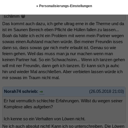
Widderfrau schrieb:
(26.05.2018 20:45)
» Personalisierungs-Einstellungen
Und was ist dann mit Sauna... Ist das auch das gleiche? Is ja
schlimm 😁
Das kommt auch dazu, ich gehe ultrag erne in die Therme und da
ist im Saunen Bereich eben Pflicht die Hüllen fallen zu lassen...
Boah da hätte ich echt ein Problem mit wenn mein Partner wegen
sowas einen Aufstand machen würde. Bei meiner Freundin isses
dann so, dass sowas gar nich mehr erlaubt ist. Genau so wie
feiern gehen. Weil das muss man ja nur machen wenn man
keinen Partner hat. So ein Schwachsinn... Wenn ich tanzen gehen
will mit ner Freundin, dann geh ich tanzen. Er kann sich ja auhc
hin und wieder Mal anschließen. Aber verbieten lassen würde ich
mir sowas im Traum nicht mal.
Norah74 schrieb:
(26.05.2018 21:03)
Er hat vermutlich schlechte Erfahrungen. Willst du wegen seiner
Komplexe alles aufgeben?
Ich kenne so ein Verhalten von Löwen nicht.
Ne ich auch absolut nicht! Kann ich so unterschreiben. Die Löwen