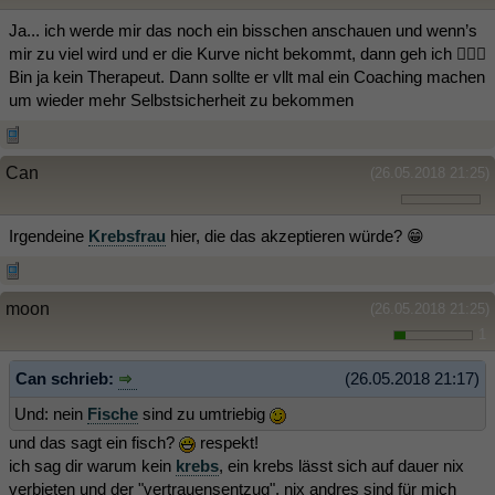
Ja... ich werde mir das noch ein bisschen anschauen und wenn’s
mir zu viel wird und er die Kurve nicht bekommt, dann geh ich 🤷🏻‍♀️
Bin ja kein Therapeut. Dann sollte er vllt mal ein Coaching machen
um wieder mehr Selbstsicherheit zu bekommen
Can
(26.05.2018 21:25)
Irgendeine
Krebsfrau
hier, die das akzeptieren würde? 😁
moon
(26.05.2018 21:25)
1
Can schrieb:
(26.05.2018 21:17)
Und: nein
Fische
sind zu umtriebig
und das sagt ein fisch?
respekt!
ich sag dir warum kein
krebs
, ein krebs lässt sich auf dauer nix
verbieten und der "vertrauensentzug", nix andres sind für mich