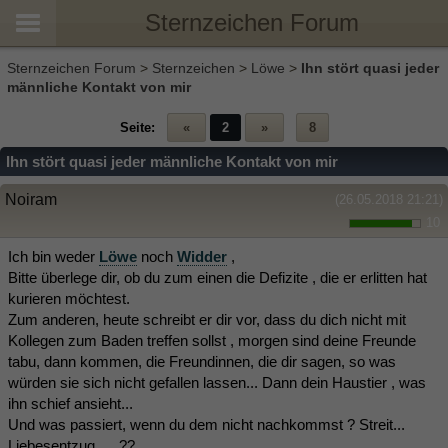
Sternzeichen Forum
Sternzeichen Forum
>
Sternzeichen
>
Löwe
>
Ihn stört quasi jeder
männliche Kontakt von mir
Seite:
«
2
»
8
Ihn stört quasi jeder männliche Kontakt von mir
Noiram
(26.05.2018 21:21)
10
Ich bin weder
Löwe
noch
Widder
,
Bitte überlege dir, ob du zum einen die Defizite , die er erlitten hat
kurieren möchtest.
Zum anderen, heute schreibt er dir vor, dass du dich nicht mit
Kollegen zum Baden treffen sollst , morgen sind deine Freunde
tabu, dann kommen, die Freundinnen, die dir sagen, so was
würden sie sich nicht gefallen lassen... Dann dein Haustier , was
ihn schief ansieht...
Und was passiert, wenn du dem nicht nachkommst ? Streit...
Liebesentzug ... .??