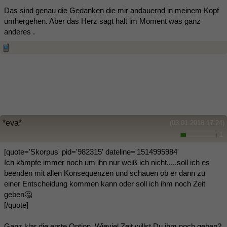
Das sind genau die Gedanken die mir andauernd in meinem Kopf
umhergehen. Aber das Herz sagt halt im Moment was ganz
anderes .
*eva*
(03.01.2018 17:24)
1
[quote='Skorpus' pid='982315' dateline='1514995984'
Ich kämpfe immer noch um ihn nur weiß ich nicht.....soll ich es
beenden mit allen Konsequenzen und schauen ob er dann zu
einer Entscheidung kommen kann oder soll ich ihm noch Zeit
geben🤔
[/quote]
Ganz klar die erste Option. Wieviel Zeit willst Du ihm noch geben?