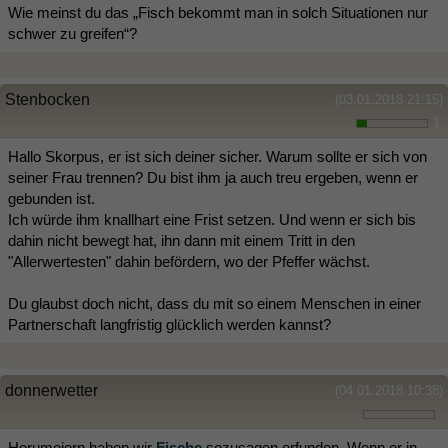
Wie meinst du das „Fisch bekommt man in solch Situationen nur
schwer zu greifen“?
Stenbocken
(03.01.2018 21:15)
1
Hallo Skorpus, er ist sich deiner sicher. Warum sollte er sich von
seiner Frau trennen? Du bist ihm ja auch treu ergeben, wenn er
gebunden ist.
Ich würde ihm knallhart eine Frist setzen. Und wenn er sich bis
dahin nicht bewegt hat, ihn dann mit einem Tritt in den
"Allerwertesten" dahin befördern, wo der Pfeffer wächst.
Du glaubst doch nicht, dass du mit so einem Menschen in einer
Partnerschaft langfristig glücklich werden kannst?
donnerwetter
(04.01.2018 10:38)
Herumeiern haben wir
Fische
sozusagen erfunden. Wenn er in