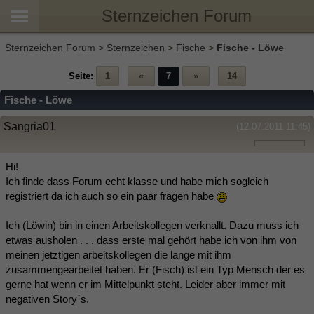
Sternzeichen Forum
Sternzeichen Forum
>
Sternzeichen
>
Fische
>
Fische - Löwe
Seite:
1
«
7
»
14
Fische - Löwe
Sangria01
(12.07.2011 11:45)
Hi!
Ich finde dass Forum echt klasse und habe mich sogleich
registriert da ich auch so ein paar fragen habe
Ich (Löwin) bin in einen Arbeitskollegen verknallt. Dazu muss ich
etwas ausholen . . . dass erste mal gehört habe ich von ihm von
meinen jetztigen arbeitskollegen die lange mit ihm
zusammengearbeitet haben. Er (Fisch) ist ein Typ Mensch der es
gerne hat wenn er im Mittelpunkt steht. Leider aber immer mit
negativen Story´s.