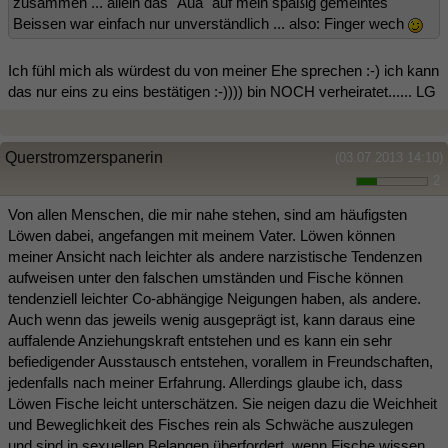
zusammen ... allein das "Aua" auf mein spaßig gemeintes
Beissen war einfach nur unverständlich ... also: Finger wech
Ich fühl mich als würdest du von meiner Ehe sprechen :-) ich kann
das nur eins zu eins bestätigen :-)))) bin NOCH verheiratet...... LG
Querstromzerspanerin
(03.07.2013 14:10)
2
Von allen Menschen, die mir nahe stehen, sind am häufigsten
Löwen dabei, angefangen mit meinem Vater. Löwen können
meiner Ansicht nach leichter als andere narzistische Tendenzen
aufweisen unter den falschen umständen und Fische können
tendenziell leichter Co-abhängige Neigungen haben, als andere.
Auch wenn das jeweils wenig ausgeprägt ist, kann daraus eine
auffalende Anziehungskraft entstehen und es kann ein sehr
befiedigender Ausstausch entstehen, vorallem in Freundschaften,
jedenfalls nach meiner Erfahrung. Allerdings glaube ich, dass
Löwen Fische leicht unterschätzen. Sie neigen dazu die Weichheit
und Beweglichkeit des Fisches rein als Schwäche auszulegen
und sind in sexuellen Belangen überfordert, wenn Fische wissen