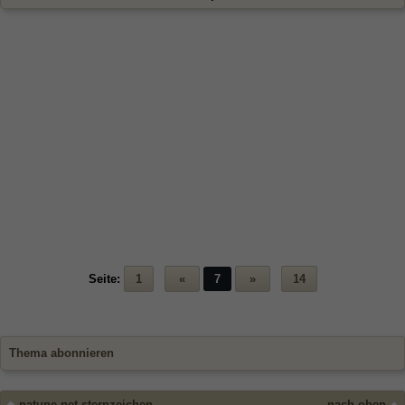
Seite:
1
«
7
»
14
Thema abonnieren
natune.net sternzeichen
nach oben