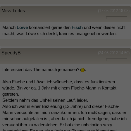
Miss.Turkis
(17.05.2012 18:08)
Manch
Löwe
komandiert gerne den
Fisch
und wenn dieser nicht
macht, was Löwe sich denkt, kann es unangenehm werden.
SpeedyB
(24.05.2012 14:50)
Interessiert das Thema noch jemanden?
:
Also Fische und Löwe, ich wünschte, dass es funktionieren
würde. Bin vor ca. 1 Jahr mit einem Fische-Mann in Kontakt
getreten.
Seitdem nahm das Unheil seinen Lauf, leider.
Also ich war in einer Beziehung (12 Jahre) und dieser Fische-
Mann versuchte an mich ranzukommen. Ich muß sagen, dass er
mir schon aufgefallen ist, aber da ich ja nicht fremdgehe, habe ich
versucht ihm zu widerstehen. Er hat eine unheimlich sexy
Ausstrahlung. Es war als würde der Pluspol zum Negativpol