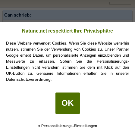
Can schrieb:
Das gehört auch so - und das sage ich als
Fisch
.
Natune.net respektiert Ihre Privatsphäre
Diese Website verwendet Cookies. Wenn Sie diese Website weiterhin
... schmunzel ...
nutzen, stimmen Sie der Verwendung von Cookies zu. Unser Partner
Google erhebt Daten, um personalisierte Anzeigen einzublenden und
Messwerte zu erfassen. Sofern Sie die Personalisierungs-
Shangri-La
(08.11.2011 21:59)
Einstellungen nicht verändern, stimmen Sie dem mit Klick auf den
OK-Button zu. Genauere Informationen erhalten Sie in unserer
Datenschutzverordnung
.
Chaos-Löwin schrieb:
... allein das "Aua" auf mein spaßig gemeintes Beissen war
einfach nur unverständlich...
OK
Aua = GIB'S MIR!!!
» Personalisierungs-Einstellungen