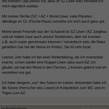
Mit meinem Opa (weiss nur, dass er SZ Löwe war) verstand ich
mich eigentlich wortlos.
Mit meiner Nichte (SZ + AZ + Mond Löwe, viele Planeten
allerdings im 12.-/Fische-Haus) verstehe ich mich auch ganz gut.
Meine beste Freundin aus der Schulzeit ist SZ Löwe / AZ Jungfrau
und wir hatten zwar auch unsere Streitereien, aber wir konnten
z.B. auch super gemeinsam träumen / romantisch sein, die Natur
genießen (sie hat die Venus im Krebs). Sie ist sehr loyal.
Letztes Jahr habe ich bei einer Weiterbildung, die ich momentan
mache, schon wieder eine Doppel-Löwin (also auch AZ; ich
glaube, sie hat den Mond in den Fischen...) kennen gelernt und wir
verstehen uns gut.
Ich habe übrigens „nur“ den Saturn im Löwen. Ansonsten habe ich
die Sonne (Herrscher des Löwen) in Konjunktion zum MC und im
Trigon zum AZ.
myfoethemoon
(13.03.2013 22:31)