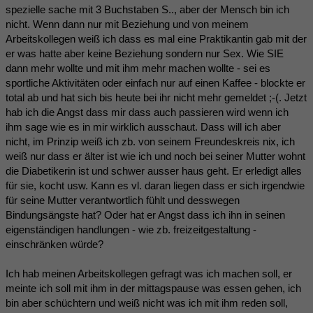
spezielle sache mit 3 Buchstaben S.., aber der Mensch bin ich
nicht. Wenn dann nur mit Beziehung und von meinem
Arbeitskollegen weiß ich dass es mal eine Praktikantin gab mit der
er was hatte aber keine Beziehung sondern nur Sex. Wie SIE
dann mehr wollte und mit ihm mehr machen wollte - sei es
sportliche Aktivitäten oder einfach nur auf einen Kaffee - blockte er
total ab und hat sich bis heute bei ihr nicht mehr gemeldet ;-(. Jetzt
hab ich die Angst dass mir dass auch passieren wird wenn ich
ihm sage wie es in mir wirklich ausschaut. Dass will ich aber
nicht, im Prinzip weiß ich zb. von seinem Freundeskreis nix, ich
weiß nur dass er älter ist wie ich und noch bei seiner Mutter wohnt
die Diabetikerin ist und schwer ausser haus geht. Er erledigt alles
für sie, kocht usw. Kann es vl. daran liegen dass er sich irgendwie
für seine Mutter verantwortlich fühlt und desswegen
Bindungsängste hat? Oder hat er Angst dass ich ihn in seinen
eigenständigen handlungen - wie zb. freizeitgestaltung -
einschränken würde?
Ich hab meinen Arbeitskollegen gefragt was ich machen soll, er
meinte ich soll mit ihm in der mittagspause was essen gehen, ich
bin aber schüchtern und weiß nicht was ich mit ihm reden soll,