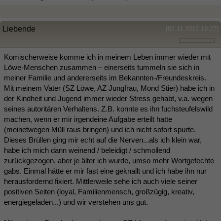
Liebende
(02.11.2012 19:27)
Komischerweise komme ich in meinem Leben immer wieder mit
Löwe-Menschen zusammen – einerseits tummeln sie sich in
meiner Familie und andererseits im Bekannten-/Freundeskreis.
Mit meinem Vater (SZ Löwe, AZ Jungfrau, Mond Stier) habe ich in
der Kindheit und Jugend immer wieder Stress gehabt, v.a. wegen
seines autoritären Verhaltens. Z.B. konnte es ihn fuchsteufelswild
machen, wenn er mir irgendeine Aufgabe erteilt hatte
(meinetwegen Müll raus bringen) und ich nicht sofort spurte.
Dieses Brüllen ging mir echt auf die Nerven...als ich klein war,
habe ich mich dann weinend / beleidigt / schmollend
zurückgezogen, aber je älter ich wurde, umso mehr Wortgefechte
gabs. Einmal hätte er mir fast eine geknallt und ich habe ihn nur
herausfordernd fixiert. Mittlerweile sehe ich auch viele seiner
positiven Seiten (loyal, Familienmensch, großzügig, kreativ,
energiegeladen...) und wir verstehen uns gut.