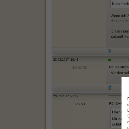
Konzentrie
Wenn ich 25
deutlich t
Ich bin ke
Zukunft ke
23.02.2017, 19:41
Hörnchen
RE: Ex-Mann 
Mit den se
23.02.2017, 21:12
psssssst
RE: Ex-Mann 
Hörnchen
Mit den s
schütteln.