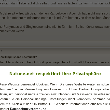
re dich dann lieber auf dich selbst, und lass es laufen. Es kommt schon noc
 Jahre alt wäre, würde ich deinen Rat befolgen. Aber ich hab nicht mehr so la
icken. Ich möchte mindestens noch ein Kind. Am besten von dem selben Mann
ine Partymaus und Singlebörsen sind nichts für mich. Es ist höchsr unwahrsch
nnenlernen werde.
1
Zwilling: Ist das Eifersucht?
lben Mann der dich benutzt und geschlagen hat? Ernsthaft? Da kann man als 
Natune.net respektiert Ihre Privatsphäre
Diese Website verwendet Cookies. Wenn Sie diese Website weiterhin nutzen
Zwilling: Ist das Eifersucht?
stimmen Sie der Verwendung von Cookies zu. Unser Partner Google erheb
Daten, um personalisierte Anzeigen einzublenden und Messwerte zu erfassen
 schrieb:
Sofern Sie die Personalisierungs-Einstellungen nicht verändern, stimmen Si
elben Mann der dich benutzt und geschlagen hat? Ernsthaft? Da kann man als
dem mit Klick auf den OK-Button zu. Genauere Informationen erhalten Sie i
unserer
Datenschutzverordnung
.