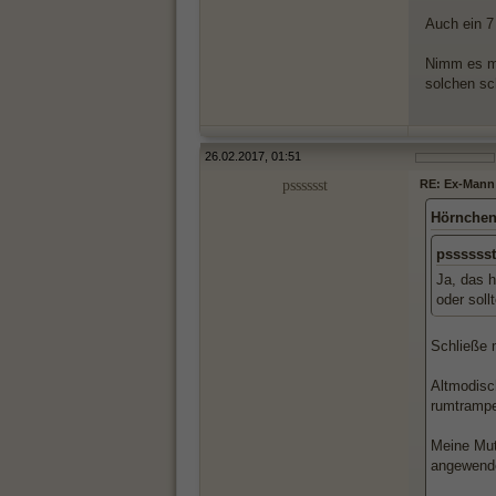
Auch ein 7
Nimm es mi
solchen sc
26.02.2017, 01:51
psssssst
RE: Ex-Mann 
Hörnchen
psssssst
Ja, das h
oder sol
Schließe m
Altmodisc
rumtrampe
Meine Mutt
angewende