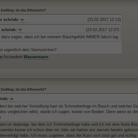
Zwilling: Ist das Eifersucht?
r schrieb:
(23.02.2017 12:13)
 schrieb:
(23.02.2017 12:07)
 dazu sagen, dass ich bei meinem Bauchgefühl IMMER falsch lag.
st eigentlich dein Sternzeichen?
er
Aszendent
Wassermann
Zwilling: Ist das Eifersucht?
rieb:
dern bei welcher Vorstellung hast du Schmetterlinge im Bauch und welcher G
es vergleichen willst, würde ich sagen, keiner von Beiden. Denn wenn es derj
r.
nn ist derjenige, bei dem ich Schmetterlinge habe und ich mir eine feste Bez
annten kenne ich schon über ein Jahr, wir hatten uns damals bereits geküsst,
iterverfolgt habe. Ich muss zugeben, dass der Kuss sich total gut und richtig 