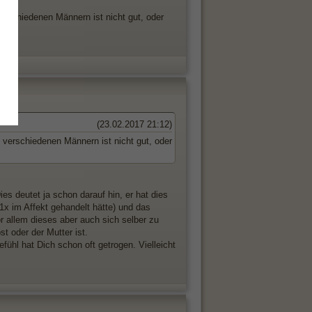
erschiedenen Männern ist nicht gut, oder
(23.02.2017 21:12)
 verschiedenen Männern ist nicht gut, oder
ies deutet ja schon darauf hin, er hat dies
 1x im Affekt gehandelt hätte) und das
or allem dieses aber auch sich selber zu
st oder der Mutter ist.
efühl hat Dich schon oft getrogen. Vielleicht