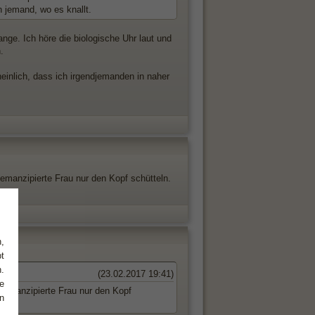
h jemand, wo es knallt.
nge. Ich höre die biologische Uhr laut und
.
einlich, dass ich irgendjemanden in naher
emanzipierte Frau nur den Kopf schütteln.
,
t
.
(23.02.2017 19:41)
e
 emanzipierte Frau nur den Kopf
n