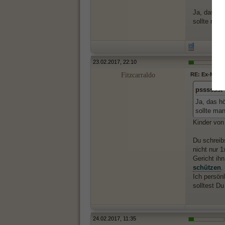
Ja, das hö
sollte man
23.02.2017, 22:10
Fitzcarraldo
RE: Ex-Mann 
psssssst
Ja, das h
sollte ma
Kinder von
Du schreibs
nicht nur 1
Gericht ihn
schützen
.
Ich persönl
solltest D
24.02.2017, 11:35