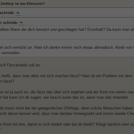
Zwilling: Ist das Eifersucht?
 schrieb:
n schrieb:
selben Mann der dich benutzt und geschlagen hat? Ernsthaft? Da kann man al
.
ört sich verrückt an. Aber ich denke immer noch etwas altmodisch. Kindr von 
n vermeiden.
ch Fitzcarraldo voll an.
 heißt, dass man alles mit sich machen lässt? Hast du ein Problem mit dem S
n lässt?
er ist ja auch so, die lässt das über sich ergehen und als Kind von einem nar
 hat kann ich dir sagen, wie besch.issen das ist, wenn man das miterlebt.
ibt meist nicht bei der gelegentlichen Ohrfeige, denn solche Menschen haben
icht davon besser wird, dass man darüber hinwegsieht und immer wieder Cha
in Kind mit ihm, damit er sich ändert oder bei dir bleibt? Klingt nämlich eher so
".