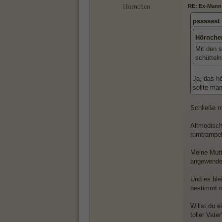
Hörnchen
RE: Ex-Mann 
psssssst
Hörnche
Mit den 
schütteln
Ja, das h
sollte ma
Schließe mi
Altmodisch
rumtrampel
Meine Mutt
angewendet
Und es ble
bestimmt n
Willst du e
toller Vater