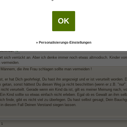
rt sich verrückt an. Aber ich denke immer noch etwas altmodisch. Kindr von v
 vermeiden.
OK
1
Zwilling: Ist das Eifersucht?
» Personalisierungs-Einstellungen
 schrieb:
ört sich verrückt an. Aber ich denke immer noch etwas altmodisch. Kinder von
n vermeiden.
 Männern, die ihre Frau schlagen sollte man vermeiden !
t, er hat Dich geohrfeigt, Du hast ihn angezeigt und er ist verurteilt worden. D
x getan, sonst hättest Du diesen Weg ja nicht beschritten (wenn er z.B. "nur"
 nicht verurteilt. Gerade wenn ein Kind da ist, gilt es meiner Meinung nach, v
 Ein Kind sollte so etwas einfach nicht erleben. Egal ob es Gewalt an ihm selb
ich finde, gibt es nicht viel zu überlegen. Du hast selbst gesagt, Dein Bauchg
u in diesem Fall Deinen Verstand siegen lassen.
1