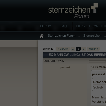
FORUM
FAQ
DIE 12 STERNZEIC
Sternzeichen Forum
→
Sternzeichen
Seiten (3):
« Zurück
1
2
3
Weiter »
EX-MANN ZWILLING: IST DAS EIFER
23.02.2017, 12:07
psssssst
RE: Ex-Mann 
psssssst
R2D2 sc
Schieb m
Mein Herz
Verstand 