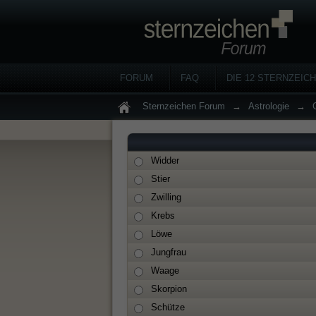
FORUM
FAQ
DIE 12 STERNZEIC
Sternzeichen Forum
→
Astrologie
→
Widder
Stier
Zwilling
Krebs
Löwe
Jungfrau
Waage
Skorpion
Schütze