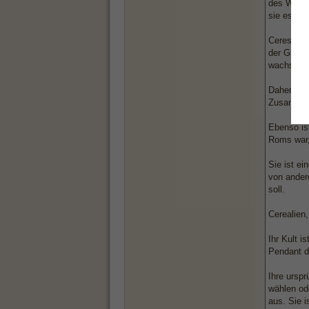
des Wachs
sie es wie
Ceres, die
der Großen
wachsen z
Daher wer
Zusammenh
Ebenso ist
Roms war,
Sie ist ei
von ander
soll.
Cerealien,
Ihr Kult i
Pendant d
Ihre urspr
wählen od
aus. Sie 