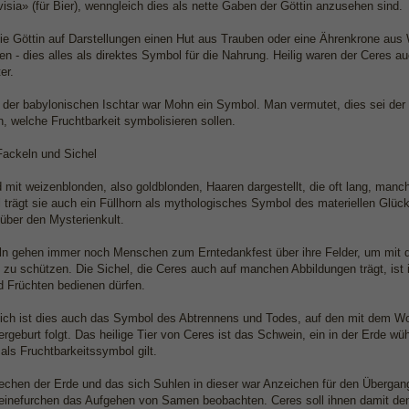
sia» (für Bier), wenngleich dies als nette Gaben der Göttin anzusehen sind.
 die Göttin auf Darstellungen einen Hut aus Trauben oder eine Ährenkrone a
en - dies alles als direktes Symbol für die Nahrung. Heilig waren der Ceres 
er.
 der babylonischen Ischtar war Mohn ein Symbol. Man vermutet, dies sei de
, welche Fruchtbarkeit symbolisieren sollen.
Fackeln und Sichel
d mit weizenblonden, also goldblonden, Haaren dargestellt, die oft lang, man
trägt sie auch ein Füllhorn als mythologisches Symbol des materiellen Glüc
über den Mysterienkult.
ln gehen immer noch Menschen zum Erntedankfest über ihre Felder, um mit der
 zu schützen. Die Sichel, die Ceres auch auf manchen Abbildungen trägt, ist
 Früchten bedienen dürfen.
lich ist dies auch das Symbol des Abtrennens und Todes, auf den mit dem W
rgeburt folgt. Das heilige Tier von Ceres ist das Schwein, ein in der Erde wü
als Fruchtbarkeitssymbol gilt.
echen der Erde und das sich Suhlen in dieser war Anzeichen für den Überga
inefurchen das Aufgehen von Samen beobachten. Ceres soll ihnen damit den