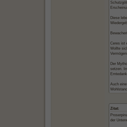
Schutzgött
Erscheinu
Diese leb
Wiedergeb
Bewacheri
Ceres ist
Wollte si
Vermögens
Der Mytho
setzen. I
Erntedankf
Auch eine 
Wohlstand
Zitat:
Proserpina
der Unterw