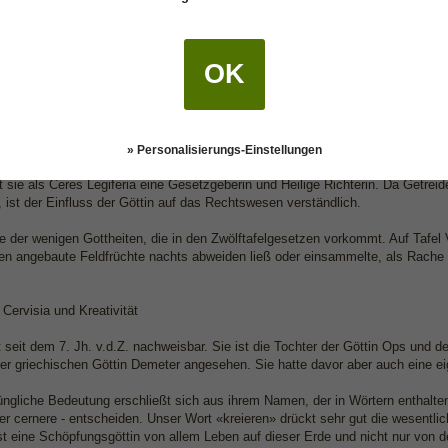
tums und der Ehe, insbesondere der Ehefrauen. Alles Lebendige entsprieß
der in sich auf.
 Mutter Erde bildet mit der Himmelskönigin Juno und der Gebieterin über die Un
OK
 Mutter. Oft wird als die Erdgöttin selbst eher Tellus Mater angesehen, Ceres h
u lassen und den Pflanzen die für den Menschen notwendigen Nährstoffe gib
den diese beiden Göttinnen oft auch gemeinsam gefeiert. Z.B. am Ende der A
ang auch ein Gebet an die beiden Göttinnen überliefert. Mehr dazu auf dem
» Personalisierungs-Einstellungen
 sie als Ceres Legiferia eine Gesetzgeberin und Heilige Richterin. Da Getrei
 ist der Einfluss der Göttin auf das Rechtswesen verständlich.
ne der wenigen Gottheiten, die in den Zwölftafelgesetzen vorkommt. Auf Tafel V
en angebaute Feldfrüchte nachts abweiden ließ oder einsammelte, als Rache
 Cervisia und Kreativität
st seit dem 7. Jh. v.d.Z. nachweisbar. Sie ist die Tochter der Göttin Ops und 
er griechischen Göttin Demeter angesehen. Sie hatte davor aber auch eine eig
üngliche Bedeutung erschließt sich aus ihrem Namen, der in Wörtern enthalten
er cernere - entscheiden. Unser Wort «kreieren» drückt sehr gut die wesentli
ist eine Schöpfungsgöttin von allem Leben auf dieser Erde und nicht nur von 