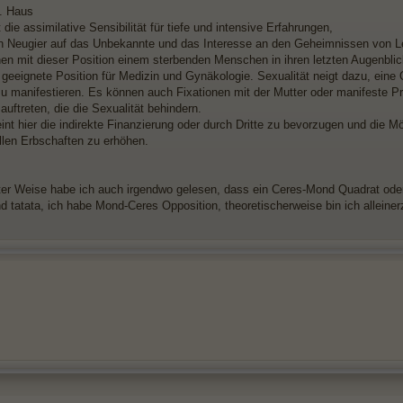
. Haus
die assimilative Sensibilität für tiefe und intensive Erfahrungen,
in Neugier auf das Unbekannte und das Interesse an den Geheimnissen von Le
en mit dieser Position einem sterbenden Menschen in ihren letzten Augenbli
e geeignete Position für Medizin und Gynäkologie. Sexualität neigt dazu, ein
 zu manifestieren. Es können auch Fixationen mit der Mutter oder manifeste P
uftreten, die die Sexualität behindern.
int hier die indirekte Finanzierung oder durch Dritte zu bevorzugen und die 
llen Erbschaften zu erhöhen.
ter Weise habe ich auch irgendwo gelesen, dass ein Ceres-Mond Quadrat oder
nd tatata, ich habe Mond-Ceres Opposition, theoretischerweise bin ich alleine