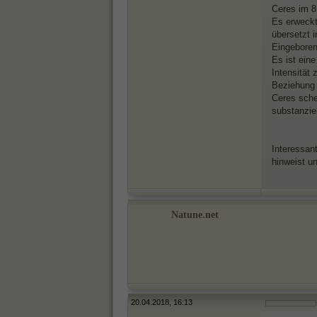
Ceres im 8
Es erweckt 
übersetzt 
Eingeboren
Es ist ein
Intensität
Beziehung a
Ceres sche
substanzie
Interessan
hinweist u
Natune.net
20.04.2018, 16:13