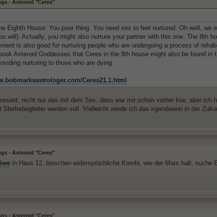
gs - Asteroid "Ceres"
he Eighth House: You poor thing. You need sex to feel nurtured. Oh well, we 
ou will). Actually, you might also nurture your partner with this one. The 8th 
ment is also good for nurturing people who are undergoing a process of rehabi
 book Asteroid Goddesses that Ceres in the 8th house might also be found in 
oviding nurturing to those who are dying.
ww.bobmarksastrologer.com/Ceres21.1.html
eressant, nicht nur das mit dem Sex, dass war mir schon vorher klar, aber ich
ht Sterbebegleiter werden soll. Vielleicht werde ich das irgendwann in der Zu
gs - Asteroid "Ceres"
öwe
in Haus 12, bisschen widersprüchliche Kombi, wie der Mars halt, suche Er
gs - Asteroid "Ceres"