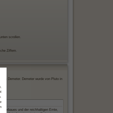
unten scrollen.
che Ziffern.
er von Demeter. Demeter wurde von Pluto in
,
t
.
e
n
 Ackerbaues und der reichhaltigen Ernte,