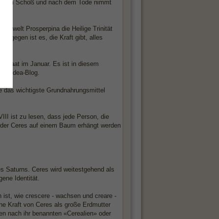
t ihrem Schoß und nach dem Tode nimmt
terwelt Prosperpina die Heilige Trinität
ingegen ist es, die Kraft gibt, alles
t.
ussaat im Januar. Es ist in diesem
 artedea-Blog.
de das wichtigste Grundnahrungsmittel
III ist zu lesen, dass jede Person, die
 der Ceres auf einem Baum erhängt werden
des Saturns. Ceres wird weitestgehend als
ene Identität.
 ist, wie crescere - wachsen und creare -
che Kraft von Ceres als große Erdmutter
den nach ihr benannten «Cerealien» oder