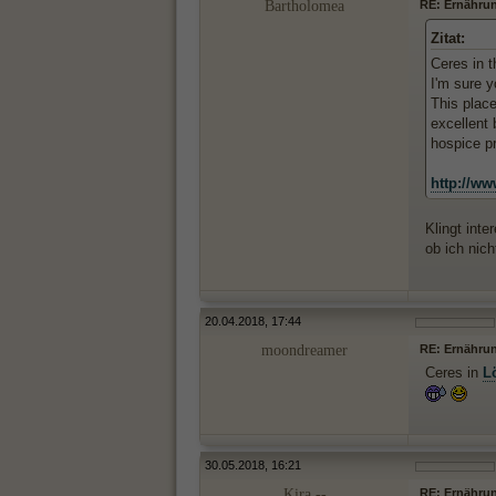
Bartholomea
RE: Ernährun
Zitat:
Ceres in t
I'm sure y
This place
excellent
hospice pr
http://w
Klingt int
ob ich nic
20.04.2018, 17:44
moondreamer
RE: Ernährun
Ceres in
L
30.05.2018, 16:21
Kira --
RE: Ernährun