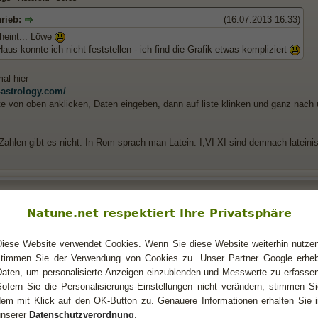
hrieb:
(16.07.2013 16:33)
heint... Löwe
us konnte ich nicht feststellen - ich find die Grafik etwas kompliziert
al hier
-astrology.com/
te von oben anklicken, Daten eingeben, dann auf liste klinken und ganz nach 
ahlen gibt es nicht. In Rom sprach man Latein. I,VI XI sind demnach lateinis
gs - Asteroid "Ceres"
Natune.net respektiert Ihre Privatsphäre
eres ist lat. und findet sich in der römischen Mythologie. Ceres ist die Mutt
lt entführt.
Diese Website verwendet Cookies. Wenn Sie diese Website weiterhin nutzen
stimmen Sie der Verwendung von Cookies zu. Unser Partner Google erheb
che Version
Daten, um personalisierte Anzeigen einzublenden und Messwerte zu erfassen
Sofern Sie die Personalisierungs-Einstellungen nicht verändern, stimmen Si
dem mit Klick auf den OK-Button zu. Genauere Informationen erhalten Sie i
 große Muttergöttin der RömerInnen galt als die Göttin der Fruchtbarkeit, des
unserer
Datenschutzverordnung
.