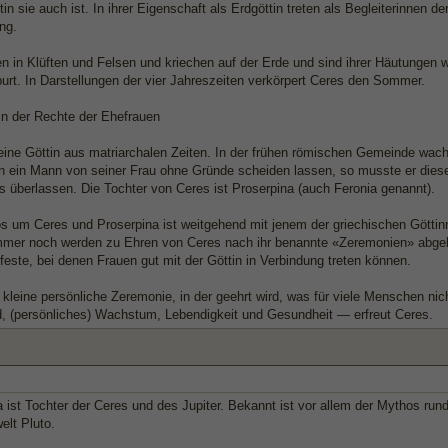
in sie auch ist. In ihrer Eigenschaft als Erdgöttin treten als Begleiterinnen 
ng.
en in Klüften und Felsen und kriechen auf der Erde und sind ihrer Häutungen
urt. In Darstellungen der vier Jahreszeiten verkörpert Ceres den Sommer.
n der Rechte der Ehefrauen
 eine Göttin aus matriarchalen Zeiten. In der frühen römischen Gemeinde wac
ch ein Mann von seiner Frau ohne Gründe scheiden lassen, so musste er dieser
 überlassen. Die Tochter von Ceres ist Proserpina (auch Feronia genannt).
s um Ceres und Proserpina ist weitgehend mit jenem der griechischen Götti
mmer noch werden zu Ehren von Ceres nach ihr benannte «Zeremonien» abgeh
este, bei denen Frauen gut mit der Göttin in Verbindung treten können.
kleine persönliche Zeremonie, in der geehrt wird, was für viele Menschen nic
, (persönliches) Wachstum, Lebendigkeit und Gesundheit — erfreut Ceres.
 ist Tochter der Ceres und des Jupiter. Bekannt ist vor allem der Mythos ru
elt Pluto.