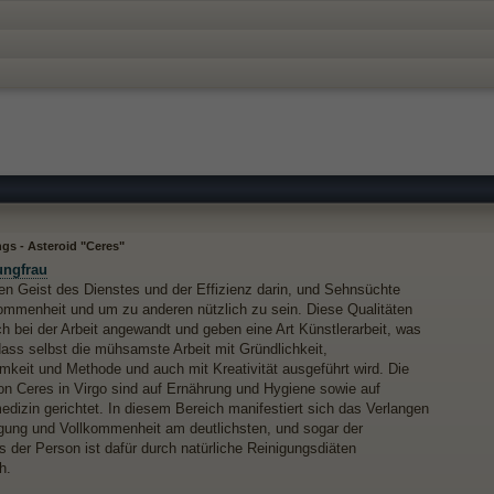
gs - Asteroid "Ceres"
ungfrau
nen Geist des Dienstes und der Effizienz darin, und Sehnsüchte
ommenheit und um zu anderen nützlich zu sein. Diese Qualitäten
h bei der Arbeit angewandt und geben eine Art Künstlerarbeit, was
dass selbst die mühsamste Arbeit mit Gründlichkeit,
keit und Methode und auch mit Kreativität ausgeführt wird. Die
on Ceres in Virgo sind auf Ernährung und Hygiene sowie auf
edizin gerichtet. In diesem Bereich manifestiert sich das Verlangen
gung und Vollkommenheit am deutlichsten, und sogar der
 der Person ist dafür durch natürliche Reinigungsdiäten
h.