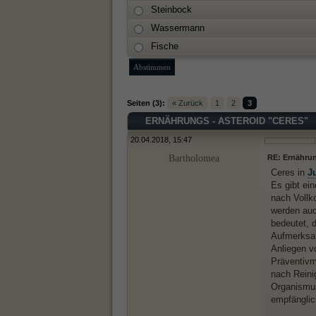
Steinbock
Wassermann
Fische
Seiten (3):
« Zurück
1
2
3
ERNÄHRUNGS - ASTEROID "CERES"
20.04.2018, 15:47
Bartholomea
RE: Ernährun
Ceres in
J
Es gibt ei
nach Vollk
werden auc
bedeutet, 
Aufmerksam
Anliegen v
Präventivm
nach Reini
Organismus
empfänglic