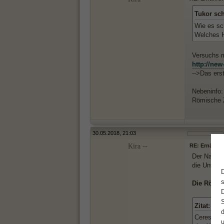
Tukor sc
Wie es sc
Welches Ha
Versuchs m
http://new
-->Das ers
Nebeninfo:
Römische Z
30.05.2018, 21:03
Kira --
RE: Ernährun
Der Name C
die Unterwe
Die Römis
Zitat:
Ceres, die