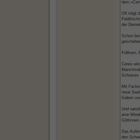
dem «Cervi
Oft trägt
Feldfrücht
der Demet
Schon bei
geschehen
Füllhorn, 
Ceres wir
Manchmal 
Schutzes 
Mit Facke
neue Saat
Gaben und
Und natür
eine Wiede
Göttinnen 
Das Aufbr
den Schwe