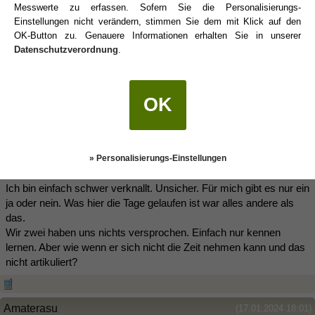
Messwerte zu erfassen. Sofern Sie die Personalisierungs-
Einstellungen nicht verändern, stimmen Sie dem mit Klick auf den
Noiram
(17.01.2024 17:56)
OK-Button zu. Genauere Informationen erhalten Sie in unserer
Datenschutzverordnung
.
Hier wird über 2 Seiten geschrieben und ich habe noch immer
keine Ahnung, worum es dir eigentlich geht.
OK
Katharina
(17.01.2024 17:59)
» Personalisierungs-Einstellungen
@Noiram
Ich bin einfach schwer verknallt. Unsicher. Für mich gibt es nur ein
ja oder nein. Was hier die Tage gelaufen ist war alles andere als
das.
Wir zwei haben uns nichts versprochen. Einfach nur kennen
lernen. Aber wie wenn er sich nicht die Zeit nehmen kann und das
nicht artikuliert?
Amaterasu
(17.01.2024 18:01)