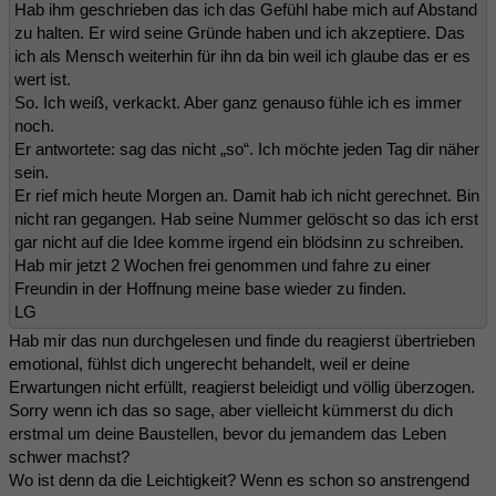
Hab ihm geschrieben das ich das Gefühl habe mich auf Abstand
zu halten. Er wird seine Gründe haben und ich akzeptiere. Das
ich als Mensch weiterhin für ihn da bin weil ich glaube das er es
wert ist.
So. Ich weiß, verkackt. Aber ganz genauso fühle ich es immer
noch.
Er antwortete: sag das nicht „so“. Ich möchte jeden Tag dir näher
sein.
Er rief mich heute Morgen an. Damit hab ich nicht gerechnet. Bin
nicht ran gegangen. Hab seine Nummer gelöscht so das ich erst
gar nicht auf die Idee komme irgend ein blödsinn zu schreiben.
Hab mir jetzt 2 Wochen frei genommen und fahre zu einer
Freundin in der Hoffnung meine base wieder zu finden.
LG
Hab mir das nun durchgelesen und finde du reagierst übertrieben
emotional, fühlst dich ungerecht behandelt, weil er deine
Erwartungen nicht erfüllt, reagierst beleidigt und völlig überzogen.
Sorry wenn ich das so sage, aber vielleicht kümmerst du dich
erstmal um deine Baustellen, bevor du jemandem das Leben
schwer machst?
Wo ist denn da die Leichtigkeit? Wenn es schon so anstrengend