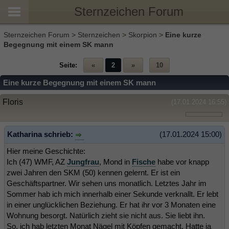
Sternzeichen Forum
Sternzeichen Forum
>
Sternzeichen
>
Skorpion
>
Eine kurze
Begegnung mit einem SK mann
Seite:
«
2
»
10
Eine kurze Begegnung mit einem SK mann
Floris
(17.01.2024 16:55)
Katharina schrieb:
(17.01.2024 15:00)
Hier meine Geschichte:
Ich (47) WMF, AZ
Jungfrau
, Mond in
Fische
habe vor knapp
zwei Jahren den SKM (50) kennen gelernt. Er ist ein
Geschäftspartner. Wir sehen uns monatlich. Letztes Jahr im
Sommer hab ich mich innerhalb einer Sekunde verknallt. Er lebt
in einer unglücklichen Beziehung. Er hat ihr vor 3 Monaten eine
Wohnung besorgt. Natürlich zieht sie nicht aus. Sie liebt ihn.
So, ich hab letzten Monat Nägel mit Köpfen gemacht. Hatte ja