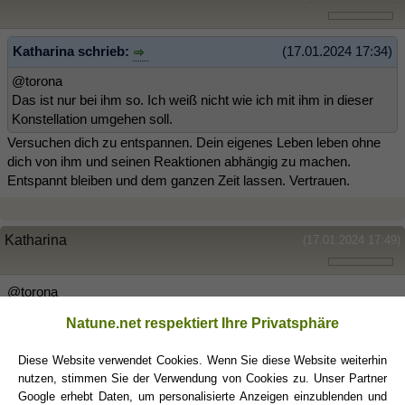
Katharina schrieb:
(17.01.2024 17:34)
@torona
Das ist nur bei ihm so. Ich weiß nicht wie ich mit ihm in dieser
Konstellation umgehen soll.
Versuchen dich zu entspannen. Dein eigenes Leben leben ohne
dich von ihm und seinen Reaktionen abhängig zu machen.
Entspannt bleiben und dem ganzen Zeit lassen. Vertrauen.
Katharina
(17.01.2024 17:49)
@torona
Es ist zu spät dafür. Wenn ich dem Glauben schenke was hier
Natune.net respektiert Ihre Privatsphäre
über SK geschrieben wird, dann war’s das.
Naja er wird ja sehen das ich angerufen habe. Ich bin kein
Diese Website verwendet Cookies. Wenn Sie diese Website weiterhin
Fluchttier. Entweder ruft er zurück, was er sonst immer tat oder
nutzen, stimmen Sie der Verwendung von Cookies zu. Unser Partner
eben nicht. Und das sagt dann so einiges aus.
Google erhebt Daten, um personalisierte Anzeigen einzublenden und