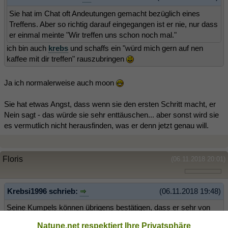
Sie hat im Chat oft Andeutungen gemacht bezüglich eines
Treffens. Aber so richtig darauf eingegangen ist er nie, nur dass
er einmal meinte "Wir treffen uns schon noch mal."
ich bin auch
krebs
und schaffs ein "würd mich gern auf nen
kaffee mit dir treffen" rauszubringen
Ja ich normalerweise auch moon
Sie hat etwas Angst, dass wenn sie den ersten Schritt macht, er
Nein sagt - das würde sie sehr enttäuschen... aber sonst wird sie
es vermutlich nicht herausfinden, was er denn jetzt genau will.
Floris
(06.11.2018 20:01)
Krebsi1996 schrieb:
(06.11.2018 19:48)
Seine Kumpels können übrigens bestätigen, dass er sehr von
meiner Freundin schwärmt und oft über sie redet.
Natune.net respektiert Ihre Privatsphäre