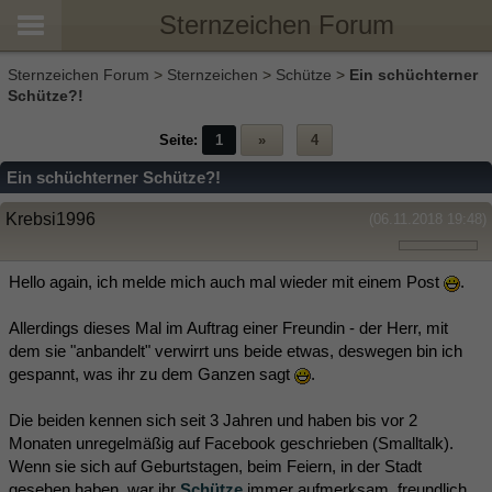
Sternzeichen Forum
Sternzeichen Forum
>
Sternzeichen
>
Schütze
>
Ein schüchterner
Schütze?!
Seite:
1
»
4
Ein schüchterner Schütze?!
Krebsi1996
(06.11.2018 19:48)
Hello again, ich melde mich auch mal wieder mit einem Post
.
Allerdings dieses Mal im Auftrag einer Freundin - der Herr, mit
dem sie "anbandelt" verwirrt uns beide etwas, deswegen bin ich
gespannt, was ihr zu dem Ganzen sagt
.
Die beiden kennen sich seit 3 Jahren und haben bis vor 2
Monaten unregelmäßig auf Facebook geschrieben (Smalltalk).
Wenn sie sich auf Geburtstagen, beim Feiern, in der Stadt
gesehen haben, war ihr
Schütze
immer aufmerksam, freundlich