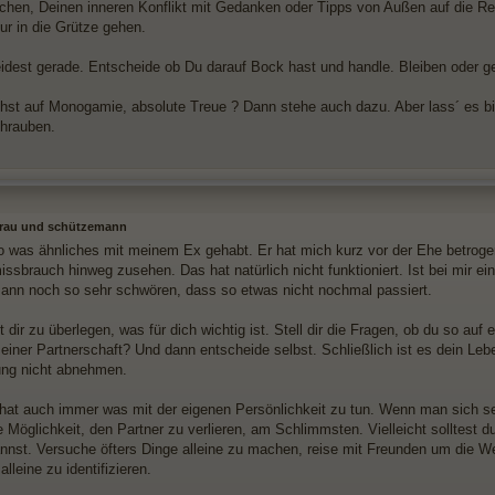
chen, Deinen inneren Konflikt mit Gedanken oder Tipps von Außen auf die R
ur in die Grütze gehen.
eidest gerade. Entscheide ob Du darauf Bock hast und handle. Bleiben oder g
hst auf Monogamie, absolute Treue ? Dann stehe auch dazu. Aber lass´ es bit
hrauben.
frau und schützemann
o was ähnliches mit meinem Ex gehabt. Er hat mich kurz vor der Ehe betroge
issbrauch hinweg zusehen. Das hat natürlich nicht funktioniert. Ist bei mir e
ann noch so sehr schwören, dass so etwas nicht nochmal passiert.
lt dir zu überlegen, was für dich wichtig ist. Stell dir die Fragen, ob du so 
in einer Partnerschaft? Und dann entscheide selbst. Schließlich ist es dein L
ng nicht abnehmen.
 hat auch immer was mit der eigenen Persönlichkeit zu tun. Wenn man sich sel
ie Möglichkeit, den Partner zu verlieren, am Schlimmsten. Vielleicht solltest
annst. Versuche öfters Dinge alleine zu machen, reise mit Freunden um die Wel
lleine zu identifizieren.