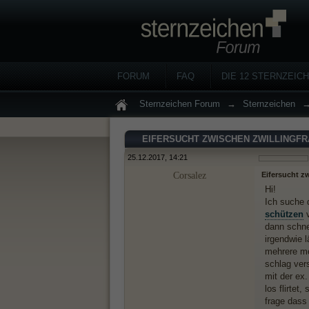
FORUM
FAQ
DIE 12 STERNZEIC
Sternzeichen Forum
→
Sternzeichen
EIFERSUCHT ZWISCHEN ZWILLINGF
25.12.2017, 14:21
Corsalez
Eifersucht z
Hi!
Ich suche d
schützen
v
dann schnel
irgendwie l
mehrere mo
schlag ver
mit der ex
los flirtet
frage dass 