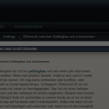
HEN
TAGESHOROSKOP
→
Zwillinge
→
Eifersucht zwischen Zwillingfrau und schützemann
RAU UND SCHÜTZEMANN
wischen Zwillingfrau und schützemann
ringend rat! Ich bin
zwillingfrau
und seit einem jahr total einem
erfallen. Wenn kein problem besteht, findet er eins und ich verlier
l die nerven. Ich mag keine streitereien oder konflikte, aber
äuft es immer darauf heraus. Schlagwort: Eifersucht! Er ist mir
nate mit seiner ex fremdgegangen. Das hat mir einen heftigen
setzt und das vertrauen ist extrem angeknaxt. Danach noch einmal
. Danach finde ich nachrichten in seinem handy wo er nur so drauf
, sei das auf facebook oder in onlinespielen. Jedes mal wenn ich ihn
er mich beruhigen und versichern soll, heisst es ich bin zwanghaft