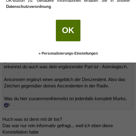
OK-Button zu. Genauere Informationen erhalten Sie in unserer
unter gleichen Zeichen!
Datenschutzverordnung
.
Backst du dir hier gerade einen Mann? Oder was wird das hier?
Ganz ehrlich, ich verstehs nicht...
Wenn man jemanden anhand der Sterne aussuchen muss (was
OK
Bullshit ist) gibt es massig gute Astroseiten die dir genau
erklären was warum wie passt. Warum machst du dir nicht die
Mühe dir z.B. Astroschmid anzusehen? Sieh dir dein
Geburtshoroskop genau an - alle Erläuterungen und Co. Davon
» Personalisierungs-Einstellungen
gibt es massig auf der Seite. Und wenn du dann dich verstehst
erkennst du auch was dein ergänzender Part ist - Astrologisch.
Ansonsten ergänzt einen angeblich der Deszendent. Also das
Zeichen gegenüber deines Ascendenten in der Radix.
Was du hier zusammenfriemelst ist jedenfalls komplett Murks.
Huch was ist denn mit dir los?
Das war nur rein informativ gefragt... weil ich eben diese
Konstellation habe