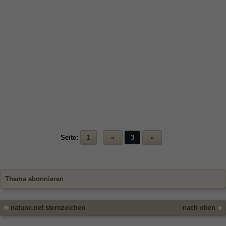
Seite:
1
«
3
»
Thema abonnieren
natune.net sternzeichen
nach oben