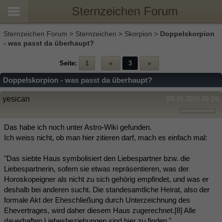
Sternzeichen Forum
Sternzeichen Forum
>
Sternzeichen
>
Skorpion
>
Doppelskorpion
- was passt da überhaupt?
Seite:
1
«
3
»
Doppelskorpion - was passt da überhaupt?
yesican
(09.01.2015 09:24)
Das habe ich noch unter Astro-Wiki gefunden.
Ich weiss nicht, ob man hier zitieren darf, mach es einfach mal:
"Das siebte Haus symbolisiert den Liebespartner bzw. die
Liebespartnerin, sofern sie etwas repräsentieren, was der
Horoskopeigner als nicht zu sich gehörig empfindet, und was er
deshalb bei anderen sucht. Die standesamtliche Heirat, also der
formale Akt der Eheschließung durch Unterzeichnung des
Ehevertrages, wird daher diesem Haus zugerechnet.[8] Alle
dauerhaften Liebesbeziehungen sind hier zu finden."