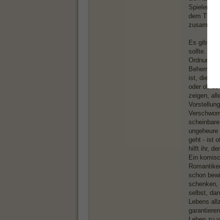
Spieler ode
dem Thron 
zusammen. 
Es gibt no
sollte. Es
Ordnung un
Beherrsche
ist, die a
oder ob es
zeigen, al
Vorstellun
Verschwomm
scheinbare 
ungeheure 
geht - ist
hilft ihr, 
Ein komisc
Romantiker
schon bewi
schenken, 
selbst, dan
Lebens all
garantieren
Leben zu v