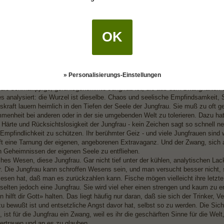
r Unternehmer. Es wird behauptet, die Jungfrau sei ein besserer Diener als Her
Macht auszuüben, paßt der Jungfrau sehr. Kunstfertigkeit und Schläue treffe
In der griechischen Mythologie war Merkur auch der Gott der Diebe und der
OK
ch einen manchmal liebenswerten und manchmal in Wut versetzenden Wesens
 ist ihre Besessenheit. Sie mag von äußerer Ordnung und Sauberkeit besessen 
d Sauberkeit besessen, und das heißt dann: Nie die eigenen, inneren Schwäc
n der Gefühle. Sie erfindet Rituale, um ihre dunklen Seiten im Zaum zu halt
» Personalisierungs-Einstellungen
lle gelben Hemden auf eine Seite des Schrankfachs legt und hysterisch wird, 
 die schmallippige, gefühlsgehemmte Jungfrau ist, die aus dem zwanghaften
les analysiert: die Wurzel ist dieselbe. Chaos und seelische Empfindsamkeit,
gskraft lauern heimlich in den Tiefen der Seele der Jungfrau. Sie muß zu of
enheit bei anderen oder in der sie umgebenden Welt zu tolerieren. Dazu hat s
Härte und Rücksichtslosigkeit der Jungfrau - kein Zeichen sagt so schnell nei
Empfindlichkeit zu schützen. Ihr berühmter Geiz - und viele Jungfrauen sind 
 oft eine Tarnung der eigenen, angeborenen Extravaganz. Und der Zwang, sich 
den Geheimnissen der eigenen Seele zu entfliehen.
hes Wesen, diese Jungfrau. Gar nicht tief unter der kühlen, analytischen Lac
. Die Jungfrau kann schroffen Wesens sein, und man versucht besser nicht, s
esen hat, daß man es zurückzahlen kann. Fische mögen vielleicht ihre letzt
selten jedoch eine Jungfrau. Sie wird viel eher einen strengen und kaum zu e
n hilft dir Gott» halten. Das liegt häufig nur daran, daß sie sich der Trinker,
zu bewußt ist und entsetzliche Angst davor hat, selbst so zu werden. Die Sich
, ist für die Jungfrau ein Zwang, weil es ihr die geschärften Sinne für die Wel
ertrauen und an es zu glauben.