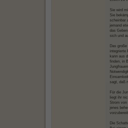
Sie wird mi
Sie bekämpf
scheinbar 
jemand etw
das Geben h
sich und a
Das große 
integrierte
kann aus d
finden, in
Jungfrauen
Notwendigk
Einsamkeit 
sagt, daß 
Für die Ju
liegt ihr n
Strom von 
jenes beher
vorzubereit
Die Schatt