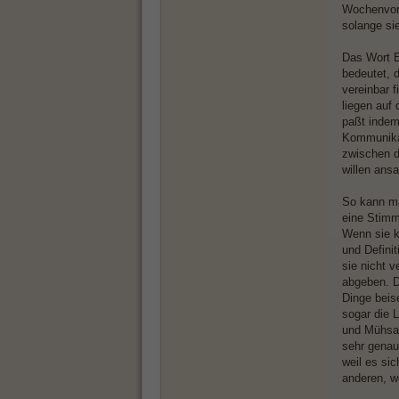
Wochenvorr
solange sie
Das Wort E
bedeutet, 
vereinbar 
liegen auf
paßt indem 
Kommunikat
zwischen de
willen ans
So kann ma
eine Stimm
Wenn sie k
und Defini
sie nicht v
abgeben. D
Dinge beise
sogar die 
und Mühsal 
sehr genau
weil es sic
anderen, w