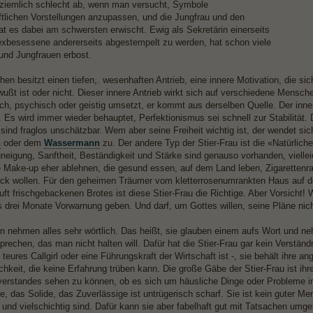
ziemlich schlecht ab, wenn man versucht, Symbole
ftlichen Vorstellungen anzupassen, und die Jungfrau und den
at es dabei am schwersten erwischt. Ewig als Sekretärin einerseits
exbesessene andererseits abgestempelt zu werden, hat schon viele
und Jungfrauen erbost.
en besitzt einen tiefen,. wesenhaften Antrieb, eine innere Motivation, die si
ußt ist oder nicht. Dieser innere Antrieb wirkt sich auf verschiedene Mensche
ch, psychisch oder geistig umsetzt, er kommt aus derselben Quelle. Der innere
 Es wird immer wieder behauptet, Perfektionismus sei schnell zur Stabilität. 
sind fraglos unschätzbar. Wem aber seine Freiheit wichtig ist, der wendet s
n
oder dem
Wassermann
zu. Der andere Typ der Stier-Frau ist die «Natürlich
neigung, Sanftheit, Beständigkeit und Stärke sind genauso vorhanden, vielleic
e Make-up eher ablehnen, die gesund essen, auf dem Land leben, Zigarettenr
ck wollen. Für den geheimen Träumer vom kletterrosenumrankten Haus auf 
t frischgebackenen Brotes ist diese Stier-Frau die Richtige. Aber Vorsicht! W
 drei Monate Vorwarnung geben. Und darf, um Gottes willen, seine Pläne nicht
en nehmen alles sehr wörtlich. Das heißt, sie glauben einem aufs Wort und n
prechen, das man nicht halten will. Dafür hat die Stier-Frau gar kein Verständn
n teures Callgirl oder eine Führungskraft der Wirtschaft ist -, sie behält ihre 
ichkeit, die keine Erfahrung trüben kann. Die große Gäbe der Stier-Frau ist i
rstandes sehen zu können, ob es sich um häusliche Dinge oder Probleme in i
he, das Solide, das Zuverlässige ist untrügerisch scharf. Sie ist kein guter 
 und vielschichtig sind. Dafür kann sie aber fabelhaft gut mit Tatsachen umgeh