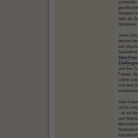
schneiden 
gesellscha
Skorpion h
oder als S
Skorpione 
Jedes Zeich
dessen bew
nun physis
Sauberkeit.
Stier-Frau
Zwillinge
und ihre Zu
Frauen, di
Leben zurü
und dem Duf
mindestens
Stier-Frau
nichts vers
- ob sie ei
und Natürl
Menschenve
Realistisc
kompliziert