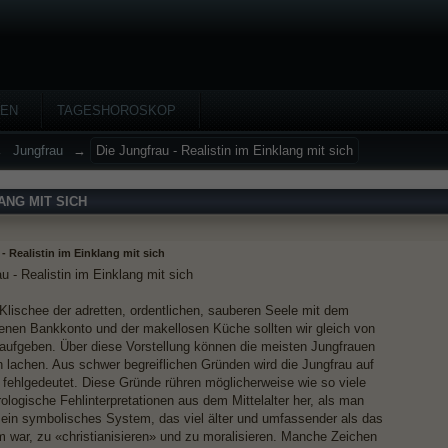
HEN
TAGESHOROSKOP
→
Jungfrau
→
Die Jungfrau - Realistin im Einklang mit sich
ANG MIT SICH
- Realistin im Einklang mit sich
u - Realistin im Einklang mit sich
 Klischee der adretten, ordentlichen, sauberen Seele mit dem
enen Bankkonto und der makellosen Küche sollten wir gleich von
aufgeben. Über diese Vorstellung können die meisten Jungfrauen
h lachen. Aus schwer begreiflichen Gründen wird die Jungfrau auf
t fehlgedeutet. Diese Gründe rühren möglicherweise wie so viele
ologische Fehlinterpretationen aus dem Mittelalter her, als man
 ein symbolisches System, das viel älter und umfassender als das
m war, zu «christianisieren» und zu moralisieren. Manche Zeichen