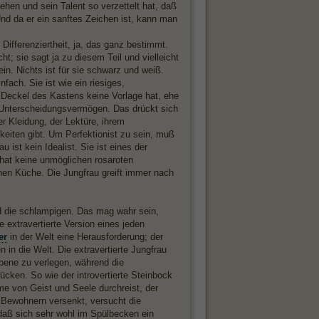
ehen und sein Talent so verzettelt hat, daß
Und da er ein sanftes Zeichen ist, kann man
Differenziertheit, ja, das ganz bestimmt.
ht; sie sagt ja zu diesem Teil und vielleicht
in. Nichts ist für sie schwarz und weiß.
fach. Sie ist wie ein riesiges,
 Deckel des Kastens keine Vorlage hat, ehe
s Unterscheidungsvermögen. Das drückt sich
er Kleidung, der Lektüre, ihrem
iten gibt. Um Perfektionist zu sein, muß
 ist kein Idealist. Sie ist eines der
u hat keine unmöglichen rosaroten
chen Küche. Die Jungfrau greift immer nach
nd die schlampigen. Das mag wahr sein,
e extravertierte Version eines jeden
er
in der Welt eine Herausforderung; der
n in die Welt. Die extravertierte Jungfrau
Ebene zu verlegen, während die
ücken. So wie der introvertierte Steinbock
ume von Geist und Seele durchreist, der
n Bewohnern versenkt, versucht die
, daß sich sehr wohl im Spülbecken ein