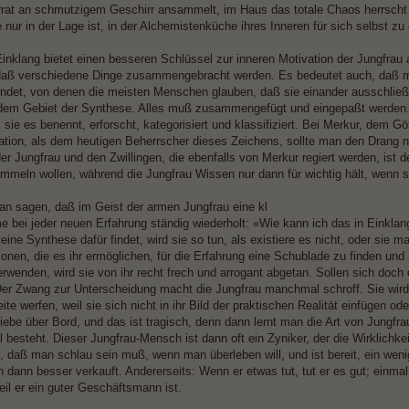
at an schmutzigem Geschirr ansammelt, im Haus das totale Chaos herrscht 
 nur in der Lage ist, in der Alchemistenküche ihres Inneren für sich selbst zu
inklang bietet einen besseren Schlüssel zur inneren Motivation der Jungfrau a
daß verschiedene Dinge zusammengebracht werden. Es bedeutet auch, daß m
findet, von denen die meisten Menschen glauben, daß sie einander ausschlie
 dem Gebiet der Synthese. Alles muß zusammengefügt und eingepaßt werden. 
sie es benennt, erforscht, kategorisiert und klassifiziert. Bei Merkur, dem Gö
ion, als dem heutigen Beherrscher dieses Zeichens, sollte man den Drang n
r Jungfrau und den Zwillingen, die ebenfalls von Merkur regiert werden, ist d
ammeln wollen, während die Jungfrau Wissen nur dann für wichtig hält, wenn 
n sagen, daß im Geist der armen Jungfrau eine kl
e bei jeder neuen Erfahrung ständig wiederholt: «Wie kann ich das in Einkl
eine Synthese dafür findet, wird sie so tun, als existiere es nicht, oder sie
tionen, die es ihr ermöglichen, für die Erfahrung eine Schublade zu finden un
erwenden, wird sie von ihr recht frech und arrogant abgetan. Sollen sich doch
er Zwang zur Unterscheidung macht die Jungfrau manchmal schroff. Sie wird
ite werfen, weil sie sich nicht in ihr Bild der praktischen Realität einfügen 
Liebe über Bord, und das ist tragisch, denn dann lernt man die Art von Jungfr
besteht. Dieser Jungfrau-Mensch ist dann oft ein Zyniker, der die Wirklichkei
, daß man schlau sein muß, wenn man überleben will, und ist bereit, ein weni
h dann besser verkauft. Andererseits: Wenn er etwas tut, tut er es gut; einmal,
eil er ein guter Geschäftsmann ist.