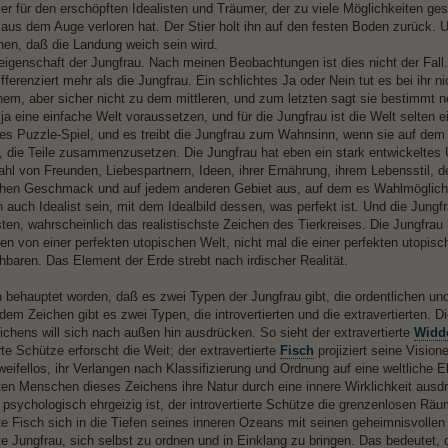
er für den erschöpften Idealisten und Träumer, der zu viele Möglichkeiten ges
l aus dem Auge verloren hat. Der Stier holt ihn auf den festen Boden zurück. 
nen, daß die Landung weich sein wird.
eigenschaft der Jungfrau. Nach meinen Beobachtungen ist dies nicht der Fall. 
ferenziert mehr als die Jungfrau. Ein schlichtes Ja oder Nein tut es bei ihr nic
nem, aber sicher nicht zu dem mittleren, und zum letzten sagt sie bestimmt ne
a eine einfache Welt voraussetzen, und für die Jungfrau ist die Welt selten ein
es Puzzle-Spiel, und es treibt die Jungfrau zum Wahnsinn, wenn sie auf dem
t, die Teile zusammenzusetzen. Die Jungfrau hat eben ein stark entwickelte
ahl von Freunden, Liebespartnern, Ideen, ihrer Ernährung, ihrem Lebensstil, d
chen Geschmack und auf jedem anderen Gebiet aus, auf dem es Wahlmöglichke
auch Idealist sein, mit dem Idealbild dessen, was perfekt ist. Und die Jungfrau
hsten, wahrscheinlich das realistischste Zeichen des Tierkreises. Die Jungfra
gen von einer perfekten utopischen Welt, nicht mal die einer perfekten utopis
hbaren. Das Element der Erde strebt nach irdischer Realität.
h behauptet worden, daß es zwei Typen der Jungfrau gibt, die ordentlichen u
dem Zeichen gibt es zwei Typen, die introvertierten und die extravertierten. Di
eichens will sich nach außen hin ausdrücken. So sieht der extravertierte
Widd
rte Schütze erforscht die Weit; der extravertierte
Fisch
projiziert seine Visione
weifellos, ihr Verlangen nach Klassifizierung und Ordnung auf eine weltliche 
rten Menschen dieses Zeichens ihre Natur durch eine innere Wirklichkeit ausdr
d psychologisch ehrgeizig ist, der introvertierte Schütze die grenzenlosen Rä
erte Fisch sich in die Tiefen seines inneren Ozeans mit seinen geheimnisvolle
erte Jungfrau, sich selbst zu ordnen und in Einklang zu bringen. Das bedeutet