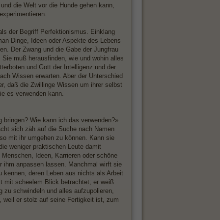
und die Welt vor die Hunde gehen kann,
 experimentieren.
ls der Begriff Perfektionismus. Einklang
an Dinge, Ideen oder Aspekte des Lebens
ßen. Der Zwang und die Gabe der Jungfrau
Sie muß herausfinden, wie und wohin alles
tterboten und Gott der Intelligenz und der
ach Wissen erwarten. Aber der Unterschied
er, daß die Zwillinge Wissen um ihrer selbst
sie es verwenden kann.
ang bringen? Wie kann ich das verwenden?»
 macht sich zäh auf die Suche nach Namen
d so mit ihr umgehen zu können. Kann sie
 die weniger praktischen Leute damit
 Menschen, Ideen, Karrieren oder schöne
oder ihm anpassen lassen. Manchmal wirft sie
au kennen, deren Leben aus nichts als Arbeit
t mit scheelem Blick betrachtet; er weiß
g zu schwindeln und alles aufzupolieren,
 weil er stolz auf seine Fertigkeit ist, zum