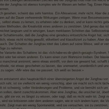
so von Zwängen besessenen Zeichen wie der Jungfrau muß man mit Recht ein
ite der Jungfrau ist ebenso komplex wie ihr Wesen am hellen Tag. Einen Hau
ennen.
ich gesehen, scheint das sehr harmlos. Ein Alleswisser, mehr nicht. Aber die 
ann auf die Dauer verheerende Wirkungen zeitigen. Wenn man Besserwisserei j
, selbst etwas zu lernen, zu erfahren oder zu denken, und er kann nichts geb
hsten Methoden, die Kreativität eines anderen zu zerstören. Und genau das ist
ernichtet langsam und in winzigen, kaum merkbaren Schritten das Selbstvertra
r Schattenseite, daß die Jungfrau eine geradezu entsetzliche Angst hat, sich 
glich, etwas nicht richtig gewußt, etikettiert und klassifiziert zu haben. Aber d
uch. Der Schatten der Jungfrau tötet das Leben auf seine Weise, weil er ve
ßige zu nehmen.
che Variante des Schattens ist das «Ich-habe-es-dir-gleich-gesagt»-Syndrom. 
lbst oder bei einem anderen. Es kann einen zum Wahnsinn treiben. Der blasier
au manchmal annimmt, wenn etwas eintrifft, vor dem sie gewarnt hat, schafft i
ethode, nie etwas geschehen zu lassen, das unerwartet, unordentlich und unvo
t zu sagen: «Mir wäre das nie passiert. Ich weiß es besser.»
en entstammt also hauptsächlich einer übersteigerten Angst der Jungfrau v
 sich ruht, ist sie vielleicht ein wenig vorsichtig, aber sie macht sich nicht lä
elt ist schwierig, voller Veränderungen und Probleme, und sie bemüht sich u
fen sollen, damit zurechtzukommen. Aber eine Jungfrau, die unsicher ist, übert
, gibt sie vor, es längst zu wissen, oder sagt, daß es nicht wahr ist. Zeigt m
, wird sie kritisieren oder dem anderen sagen, wie er sich ändern kann; die V
droht. Zeigt man ein wenig Spontaneität, wird sie versuchen, sie zu zerstören, 