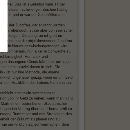
rscher. Das ist zweifellos wahr. Hinter
n bei diesem schwierigen Zeichen häufig
 Lügner, und er war der Geschäftsmann.
zug der Jungfrau, der erwähnt werden
sein; ebensooft ist sie aber von seelischer
hen zeigen. Die Jungfrau ist groß im
en. Ob es nun die objektbesessene Jungfrau
wenn ein blaues dazwischengemogelt wird,
 Wunsch heraus, nur ja keine Schwäche zu
 Schlampigkeit, Romantik und
t gegen das eigene Chaos kämpfen, um vage
ie selbst zuviel davon in sich. Die
n - ist nur ihre Methode, die eigene
wirklich ungeheuer geizig, wenn es um Geld
an den Realitäten des Lebens festzuhalten,
kschicht steckt ein sentimentaler
ich von ihr Geld zu leihen, wenn man nicht
e Mark einem betrunkenen Stadtstreicher
rtragenden Vortrag über das Thema «Hilf dir
 Versager, Rumtreiber und des Strandguts des
erheit der Zukunft zu planen und zu
t, wie sie wirklich ist, schwermachen, dem