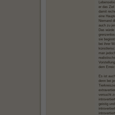
Lebenselixi
er das Zie
damit rech
eine Haupt
Niemand dif
auch zu je
Das würde j
grenzenlos
sie beginn
bei ihrer W
künstleris
man jedoch 
realistisc
Vorstellun
dem Erreic
Es ist auc
denn bei je
Tierkreisz
extravertie
versucht z
introvertie
geistig un
introverti
introverti