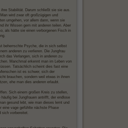
t ihre Stabilität. Darum schließt sie sie aus.
t. Man wird zwar oft großzügigen und
lenten umgehen, vor allem dann, wenn sie
nd ihr Wissen gern mit anderen teilen. Aber
so, als hätte sie einen verborgenen Fisch in
ung.
t beherrschte Psyche, die in sich selbst
 einem anderen zu verlieren. Die Jungfrau
rch das Verlangen, sich in anderen zu
erjochen. Manchmal erkennt man im Leben von
üssen. Tatsächlich scheint dies fast eine
 Menschen ist es schwer, sich der
nicht brauchen, sondern weil etwas in ihnen
tzen, ehe man dies anderen erlaubt.
ffen. Sich einem großen Kreis zu stellen,
 häufig bei Jungfrauen antrifft, der endlose
an gesund lebt, wie man dieses lernt und
für eine vage gefühlte nächste Phase
 sich vorbereitet.