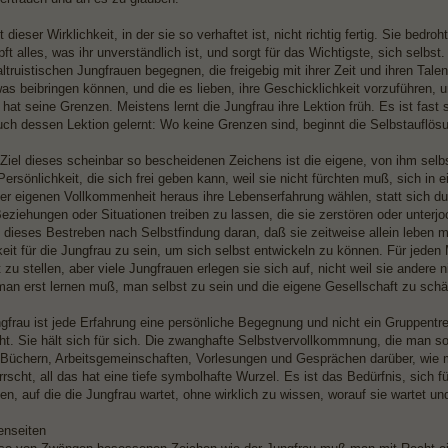
t dieser Wirklichkeit, in der sie so verhaftet ist, nicht richtig fertig. Sie bedroh
t alles, was ihr unverständlich ist, und sorgt für das Wichtigste, sich selbs
altruistischen Jungfrauen begegnen, die freigebig mit ihrer Zeit und ihren Ta
as beibringen können, und die es lieben, ihre Geschicklichkeit vorzuführen, u
at seine Grenzen. Meistens lernt die Jungfrau ihre Lektion früh. Es ist fast 
uch dessen Lektion gelernt: Wo keine Grenzen sind, beginnt die Selbstauflös
Ziel dieses scheinbar so bescheidenen Zeichens ist die eigene, von ihm selbs
 Persönlichkeit, die sich frei geben kann, weil sie nicht fürchten muß, sich in
er eigenen Vollkommenheit heraus ihre Lebenserfahrung wählen, statt sich du
 Beziehungen oder Situationen treiben zu lassen, die sie zerstören oder unt
 dieses Bestreben nach Selbstfindung daran, daß sie zeitweise allein leben m
eit für die Jungfrau zu sein, um sich selbst entwickeln zu können. Für jeden
zu stellen, aber viele Jungfrauen erlegen sie sich auf, nicht weil sie andere 
man erst lernen muß, man selbst zu sein und die eigene Gesellschaft zu schä
ngfrau ist jede Erfahrung eine persönliche Begegnung und nicht ein Gruppentre
icht. Sie hält sich für sich. Die zwanghafte Selbstvervollkommnung, die man so
Büchern, Arbeitsgemeinschaften, Vorlesungen und Gesprächen darüber, wie m
rscht, all das hat eine tiefe symbolhafte Wurzel. Es ist das Bedürfnis, sich 
en, auf die die Jungfrau wartet, ohne wirklich zu wissen, worauf sie wartet und
enseiten