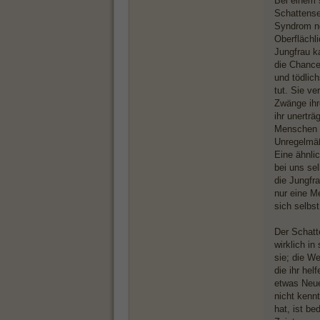
Bei einem 
Schattense
Syndrom n
Oberflächl
Jungfrau k
die Chance
und tödlic
tut. Sie v
Zwänge ihre
ihr unerträ
Menschen a
Unregelmä
Eine ähnli
bei uns se
die Jungfr
nur eine M
sich selbs
Der Schatt
wirklich in
sie; die W
die ihr hel
etwas Neues
nicht kennt
hat, ist be