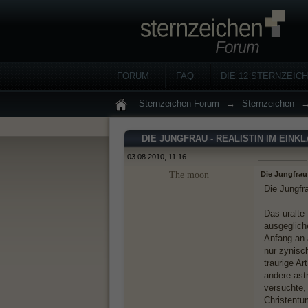
FORUM
FAQ
DIE 12 STERNZEIC
Sternzeichen Forum
→
Sternzeichen
DIE JUNGFRAU - REALISTIN IM EINKL
03.08.2010, 11:16
The moon
Die Jungfrau 
Die Jungfra
Das uralte
ausgeglich
Anfang an 
nur zynisc
traurige Ar
andere astr
versuchte,
Christentu