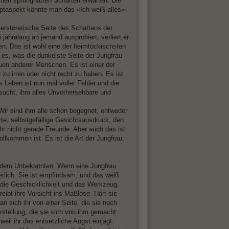
en sprunghaften Schatten erwarten. Die
ptaspekt könnte man das «Ich-weiß-alles»-
zerstörerische Seite des Schattens der
ahrelang an jemand ausprobiert, verliert er
en. Das ist wohl eine der heimtückischsten
 es, was die dunkelste Seite der Jungfrau
uen anderer Menschen. Es ist einer der
zu irren oder nicht recht zu haben. Es ist
as Leben ist nun mal voller Fehler und die
rsucht, ihm alles Unvorhersehbare und
Wir sind ihm alle schon begegnet, entweder
te, selbstgefällige Gesichtsausdruck, den
hr nicht gerade Freunde. Aber auch das ist
llkommen ist. Es ist die Art der Jungfrau,
or dem Unbekannten. Wenn eine Jungfrau
cherlich. Sie ist empfindsam, und das weiß
m die Geschicklichkeit und das Werkzeug,
reibt ihre Vorsicht ins Maßlose. Hört sie
an sich ihr von einer Seite, die sie noch
orstellung, die sie sich von ihm gemacht
weil ihr das entsetzliche Angst einjagt.