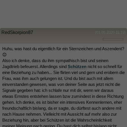
RedSkorpion87
(01.06.2020 11:19)
Huhu, was hast du eigentlich für ein Sternzeichen und Aszendent?
😊
Also ich denke, dass du ihm sympathisch bist und seinen
Jagdtrieb befeuerst. Allerdings sind
Schützen
nicht so schnell für
eine Beziehung zu haben... Sie flirten viel und gern und erobern die
Frau, was ihm auch gelungen ist. Und du bist auch mit allem
einverstanden gewesen, was von deiner Seite aus jetzt nicht die
Signale gegeben hat: ich schlafe nur mit dir, wenn wir daraus
etwas Ernstes entstehen lassen bzw zumindest in diese Richtung
gehen. Ich denke, es ist bisher ein intensives Kennenlernen, eher
freundschaftlich bislang, da er sagte, du dürftest auch andere mit
nach Hause nehmen. Vielleicht mit Aussicht auf mehr also zur
Beziehung hin, aber bei Schützen ist die Wahrscheinlichkeit
meiner Meinung nach gering. Du hast dich selbst bislang nicht