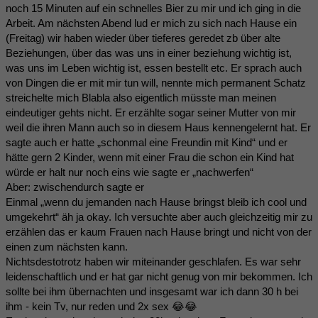
noch 15 Minuten auf ein schnelles Bier zu mir und ich ging in die
Arbeit. Am nächsten Abend lud er mich zu sich nach Hause ein
(Freitag) wir haben wieder über tieferes geredet zb über alte
Beziehungen, über das was uns in einer beziehung wichtig ist,
was uns im Leben wichtig ist, essen bestellt etc. Er sprach auch
von Dingen die er mit mir tun will, nennte mich permanent Schatz
streichelte mich Blabla also eigentlich müsste man meinen
eindeutiger gehts nicht. Er erzählte sogar seiner Mutter von mir
weil die ihren Mann auch so in diesem Haus kennengelernt hat. Er
sagte auch er hatte „schonmal eine Freundin mit Kind“ und er
hätte gern 2 Kinder, wenn mit einer Frau die schon ein Kind hat
würde er halt nur noch eins wie sagte er „nachwerfen“
Aber: zwischendurch sagte er
Einmal „wenn du jemanden nach Hause bringst bleib ich cool und
umgekehrt“ äh ja okay. Ich versuchte aber auch gleichzeitig mir zu
erzählen das er kaum Frauen nach Hause bringt und nicht von der
einen zum nächsten kann.
Nichtsdestotrotz haben wir miteinander geschlafen. Es war sehr
leidenschaftlich und er hat gar nicht genug von mir bekommen. Ich
sollte bei ihm übernachten und insgesamt war ich dann 30 h bei
ihm - kein Tv, nur reden und 2x sex 😂😂