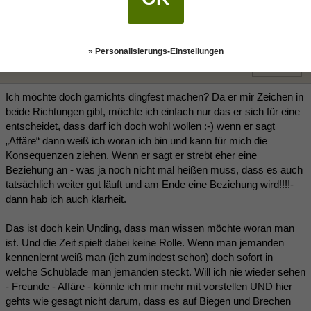
Warum hast du es so eilig, die Sache dingfest zu machen?
» Personalisierungs-Einstellungen
Miau1991
(01.06.2020 14:00)
Ich möchte doch garnichts dingfest machen? Da er mir Zeichen in
beide Richtungen gibt, möchte ich einfach nur das er sich für eine
entscheidet, dass darf ich doch wohl wollen :-) wenn er sagt
„Affäre“ dann weiß ich woran ich bin und kann für mich die
Konsequenzen ziehen. Wenn er sagt er strebt eher eine
Beziehung an - was ja noch nicht mal heißen muss, dass es auch
tatsächlich weiter gut läuft und am Ende eine Beziehung wird!!!!-
dann hab ich auch klarheit.
Das ist doch kein Unding, dass man wissen möchte woran man
ist. Und die Zeit spielt dabei keine Rolle. Wenn man jemanden
kennenlernt weiß man (ich zumindest schon) doch sofort in
welche Schublade man jemanden steckt. Will ich nie wieder sehen
- Freunde - Affäre - könnte ich mir mehr mit vorstellen UND hier
gehts wie gesagt nicht darum, dass es auf Biegen und Brechen