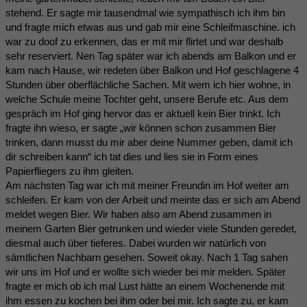
stehend. Er sagte mir tausendmal wie sympathisch ich ihm bin
und fragte mich etwas aus und gab mir eine Schleifmaschine. ich
war zu doof zu erkennen, das er mit mir flirtet und war deshalb
sehr reserviert. Nen Tag später war ich abends am Balkon und er
kam nach Hause, wir redeten über Balkon und Hof geschlagene 4
Stunden über oberflächliche Sachen. Mit wem ich hier wohne, in
welche Schule meine Tochter geht, unsere Berufe etc. Aus dem
gespräch im Hof ging hervor das er aktuell kein Bier trinkt. Ich
fragte ihn wieso, er sagte „wir können schon zusammen Bier
trinken, dann musst du mir aber deine Nummer geben, damit ich
dir schreiben kann“ ich tat dies und lies sie in Form eines
Papierfliegers zu ihm gleiten.
Am nächsten Tag war ich mit meiner Freundin im Hof weiter am
schleifen. Er kam von der Arbeit und meinte das er sich am Abend
meldet wegen Bier. Wir haben also am Abend zusammen in
meinem Garten Bier getrunken und wieder viele Stunden geredet,
diesmal auch über tieferes. Dabei wurden wir natürlich von
sämtlichen Nachbarn gesehen. Soweit okay. Nach 1 Tag sahen
wir uns im Hof und er wollte sich wieder bei mir melden. Später
fragte er mich ob ich mal Lust hätte an einem Wochenende mit
ihm essen zu kochen bei ihm oder bei mir. Ich sagte zu, er kam