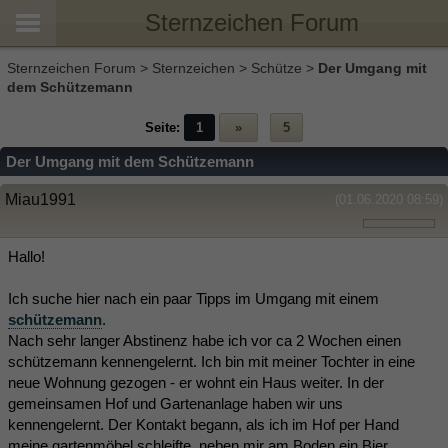
Sternzeichen Forum
Sternzeichen Forum
>
Sternzeichen
>
Schütze
>
Der Umgang mit
dem Schützemann
Seite:
1
»
5
Der Umgang mit dem Schützemann
Miau1991
(01.06.2020 08:59)
Hallo!
Ich suche hier nach ein paar Tipps im Umgang mit einem
schützemann
.
Nach sehr langer Abstinenz habe ich vor ca 2 Wochen einen
schützemann kennengelernt. Ich bin mit meiner Tochter in eine
neue Wohnung gezogen - er wohnt ein Haus weiter. In der
gemeinsamen Hof und Gartenanlage haben wir uns
kennengelernt. Der Kontakt begann, als ich im Hof per Hand
meine gartenmöbel schleifte, neben mir am Boden ein Bier