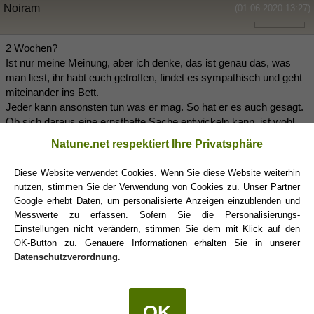
Noiram
(01.06.2020 13:27)
2 Wochen?
Ist nur meine Meinung, aber ich denke, das ist genau das, was
man liest, ihr habt euch getroffen, findet es sympathisch und geht
miteinander ins Bett.
Jeder kann ansonsten tun was er mag. So hat er es auch gesagt.
Ob sich daraus eine ernsthafte Sache entwickeln kann, ist wohl
noch gar nicht abzusehen.
Natune.net respektiert Ihre Privatsphäre
Wenn es dir aber darum geht, solltest du es in deutlichen Worten
sagen. Wenn das nur in Möglichkeitsformen gesagt wird, bezieht
Diese Website verwendet Cookies. Wenn Sie diese Website weiterhin
er das vielleicht gar nicht so auf sich.
nutzen, stimmen Sie der Verwendung von Cookies zu. Unser Partner
Andeutungen und zu verstehen geben wird meist missverstanden.
Google erhebt Daten, um personalisierte Anzeigen einzublenden und
Messwerte zu erfassen. Sofern Sie die Personalisierungs-
Einstellungen nicht verändern, stimmen Sie dem mit Klick auf den
Norah74
(01.06.2020 13:48)
OK-Button zu. Genauere Informationen erhalten Sie in unserer
Datenschutzverordnung
.
2
Ihr kennt euch erst so kurz- das ist die Abschnupperungsphase,
da kann man noch niemanden in Ketten legen (
). Und einen
OK
Schützen
schon gar nicht. Genießen und Tee trinken.