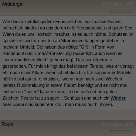
Widdergirl
(03.06.2020 15:57)
Wie bei so ziemlich jedem Feuerzeichen, nur mal die Sonne
betrachtet, bindest du uns durch tiefe Freundschaft und guten Sex.
Wenn du es uns "einfach" machst, ist es auch nichts. Schützen im
speziellen sind am besten an Skorpionen hängen geblieben in
meinem Umfeld. Die haben das nötige "Gift" in Form von
Rachsucht und "LmaA"-Einstellung (äußerlich, auch wenn es
ihnen innerlich schlecht gehen mag). Das nur allgemein
gesprochen. Für mich klingt das bei diesem Tempo, was er vorlegt
ehr nach einer Affäre, wenn ich ehrlich bin. Ich sag immer Mädels,
hört so bisl auf eure Intuition... wenn man nach zwei Wochen
bereits Rückmeldung in einem Forum benötigt und es nicht mal
einfach so "laufen" lassen kann, ist das seltenst nen gutes
Zeichen. Positiv ist zu sagen... Schützen und auch ein
Widder
oder
Löwe
sind super ehrlich... man muss nur hinhören.
Roya
(03.06.2020 20:15)