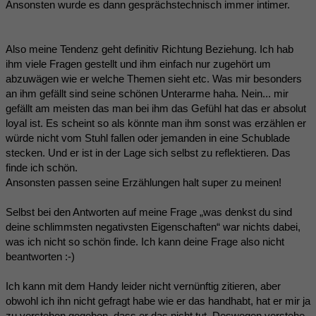
Ansonsten wurde es dann gesprächstechnisch immer intimer.
Also meine Tendenz geht definitiv Richtung Beziehung. Ich hab
ihm viele Fragen gestellt und ihm einfach nur zugehört um
abzuwägen wie er welche Themen sieht etc. Was mir besonders
an ihm gefällt sind seine schönen Unterarme haha. Nein... mir
gefällt am meisten das man bei ihm das Gefühl hat das er absolut
loyal ist. Es scheint so als könnte man ihm sonst was erzählen er
würde nicht vom Stuhl fallen oder jemanden in eine Schublade
stecken. Und er ist in der Lage sich selbst zu reflektieren. Das
finde ich schön.
Ansonsten passen seine Erzählungen halt super zu meinen!
Selbst bei den Antworten auf meine Frage „was denkst du sind
deine schlimmsten negativsten Eigenschaften“ war nichts dabei,
was ich nicht so schön finde. Ich kann deine Frage also nicht
beantworten :-)
Ich kann mit dem Handy leider nicht vernünftig zitieren, aber
obwohl ich ihn nicht gefragt habe wie er das handhabt, hat er mir ja
zu verstehen gegeben, dass er das nicht tut. Deswegen verstehe