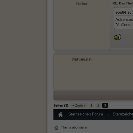
Hathor
RE: Das Them
eos84 sc
Außenseite
"Außensei
Natune.net
Seiten (3):
« Zurück
1
2
3
Sternzeichen Forum
→
Sternzeich
Thema abonnieren