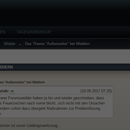
HEN
TAGESHOROSKOP
→
Widder
→
Das Thema "Außenseiter" bei Widdern
IDDERN
a "Außenseiter" bei Widdern
hrieb:
(19.09.2017 07:20)
serer Forumswidder haben ja hin und wieder geschrieben, dass
s Feuerzeichen nach vorne blickt, sich nicht mit den Ursachen
sondern sofort dazu übergeht Maßnahmen zur Problemlösung
n.
mmer ist unser Lieblingswerkzeug...