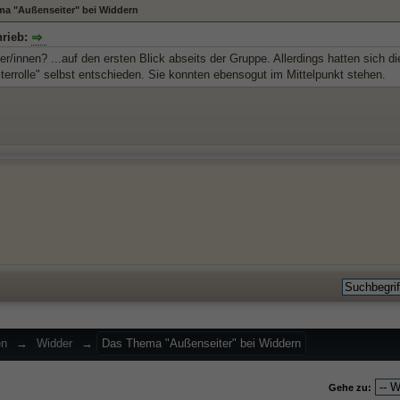
a "Außenseiter" bei Widdern
hrieb:
r/innen? ...auf den ersten Blick abseits der Gruppe. Allerdings hatten sich 
terrolle" selbst entschieden. Sie konnten ebensogut im Mittelpunkt stehen.
en
→
Widder
→
Das Thema "Außenseiter" bei Widdern
Gehe zu: