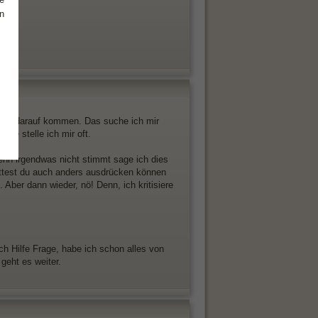
n
mals darauf kommen. Das suche ich mir
ge stelle ich mir oft.
enn irgendwas nicht stimmt sage ich dies
hättest du auch anders ausdrücken können
 Aber dann wieder, nö! Denn, ich kritisiere
ch Hilfe Frage, habe ich schon alles von
geht es weiter.