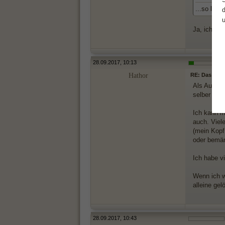
...so liest
Ja, ich so
28.09.2017, 10:13
Hathor
RE: Das Them
Als Außens
selber aus.
Ich kann m
auch. Viel
(mein Kopf 
oder bemän
Ich habe v
Wenn ich w
alleine ge
28.09.2017, 10:43