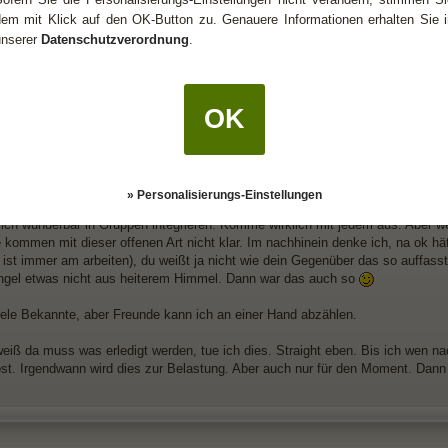
 jeder was er lesen will.
dem mit Klick auf den OK-Button zu. Genauere Informationen erhalten Sie i
unserer
Datenschutzverordnung
.
llte öfter deine Postings missbrauchen.
OK
1
a "Außenseiter" bei Widdern
eiter sehe ich mich selber nicht. Wenn fühle ich das, und niemand würde je
 Klingt komisch, aber das ist so. Habe ich heute Lust auf Menschen? Diese Fra
» Personalisierungs-Einstellungen
ich wunderbar in Gruppen integrieren. Komme wirklich mit jedem aus. Aber w
e kommen mit dieser offenen Art nicht klar. Im nachhinein denke ich, na ok 
ist immer am arbeiten), du weißt ja nicht wie dein Gegenüber das so auffasst.
gel etwas nicht aus heiterem Himmel. Dann war das auch so
iele Bekannte, aber Freunde kann ich an einer Hand abzählen.
eiß da muss was erledigt werden, tue ich dies. Straight eben. Bis ich wen na
löst. Irgendwann wird dies zur Belastung. Aber auch nur für den Moment. Dann 