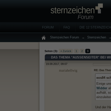
FORUM
FAQ
DIE 12 STERNZEIC
Sternzeichen Forum
→
Sternzeichen
Seiten (3):
« Zurück
1
2
3
DAS THEMA "AUSSENSEITER" BEI W
19.09.2017, 09:07
mariahellwig
RE: Das Them
eos84 sc
Einige un
Widder
al
aufhält, 
einzuleite
Und der Ha