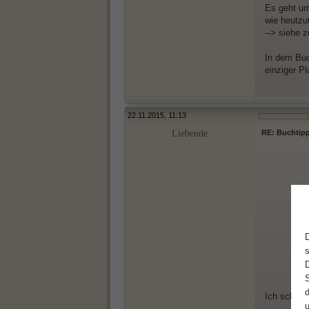
Es geht um
wie heutzu
--> siehe 
In dem Buc
einziger Pl
22.11.2015, 11:13
Liebende
RE: Buchtipp
Ich schaue