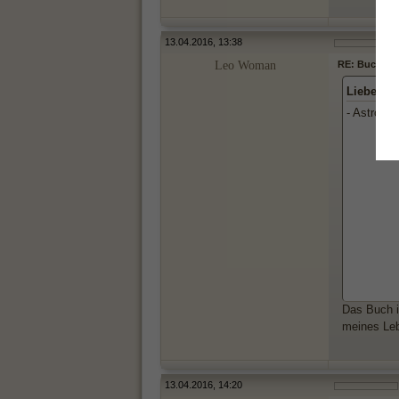
13.04.2016, 13:38
Leo Woman
RE: Buchtipp
Liebende
- Astrolog
Das Buch i
meines Leb
13.04.2016, 14:20