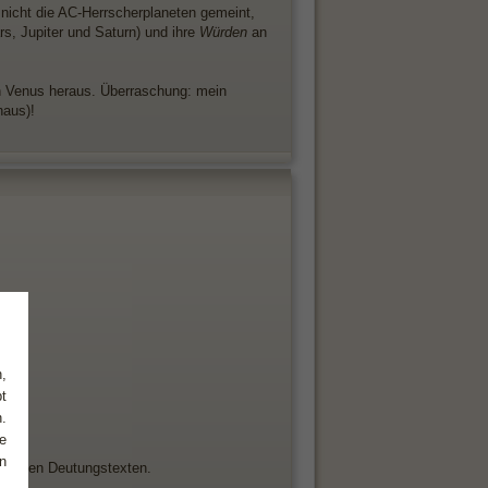
 nicht die AC-Herrscherplaneten gemeint,
s, Jupiter und Saturn) und ihre
Würden
an
 Venus heraus. Überraschung: mein
haus)!
,
t
.
e
n
von den Deutungstexten.