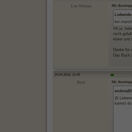
Leo Woman
RE: Buchtipp
Liebende
bei manch
Oh ja, hat
nicht gefa
klarer und 
Danke für 
Das Buch s
29.04.2016, 12:45
René
RE: Buchtipp
endora20
@ Lieben
kannst du 