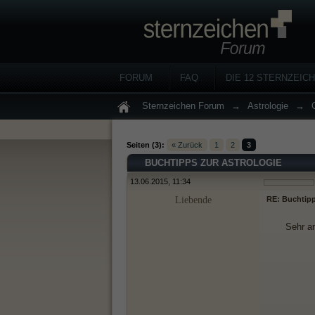
FORUM
FAQ
DIE 12 STERNZEIC
Sternzeichen Forum
→
Astrologie
→
Seiten (3):
« Zurück
1
2
3
BUCHTIPPS ZUR ASTROLOGIE
13.06.2015, 11:34
Liebende
RE: Buchtipp
Sehr a