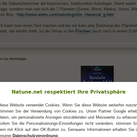
 die Geburtsherrscher der klassischen, traditionellen Astrologie. Damit waren
tage, sondern man sah sich die 7 Planeten (Sonne, Mond, Merkur, Venus, Mar
zum Bsp.:
http://www.astro.com/astrologie/in_classical_g.htm
h kann man einen Test machen und bei mir kam eine Betonung des Planeten
anet, der erhöht steht, ist die Venus in den
Fischen
(auch noch in einem Eck
s zur Astrologie
Natune.net respektiert Ihre Privatsphäre
Diese Website verwendet Cookies. Wenn Sie diese Website weiterhin nutzen
stimmen Sie der Verwendung von Cookies zu. Unser Partner Google erheb
Daten, um personalisierte Anzeigen einzublenden und Messwerte zu erfassen
Artikel auf Amazon.de ansehen
Sofern Sie die Personalisierungs-Einstellungen nicht verändern, stimmen Si
dem mit Klick auf den OK-Button zu. Genauere Informationen erhalten Sie i
 momentan wieder in dieses Nachschlagebuch und bin mal wieder fasziniert 
unserer
Datenschutzverordnung
.