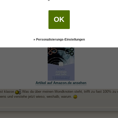
OK
s zur Astrologie
 schrieb:
(29.0
ie und Seele - Die Mondknoten als Schlüssel zur Persönlichkeitsentfaltung von
» Personalisierungs-Einstellungen
Artikel auf Amazon.de ansehen
st klasse
Was da über meinen Mondknoten steht, trifft zu fast 100% zu 
ens und verstehe jetzt wieso, weshalb, warum.