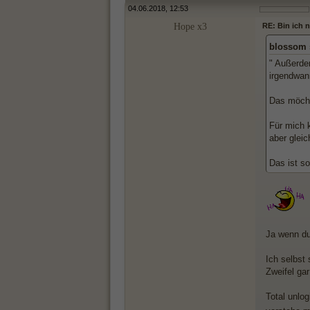
04.06.2018, 12:53
Hope x3
RE: Bin ich 
blossom 
" Außerde
irgendwann
Das möch
Für mich 
aber gleic
Das ist s
Ja wenn du
Ich selbst 
Zweifel gar
Total unlo