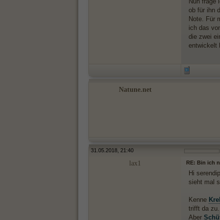
Nun frage i
ob für ihn 
Note. Für 
ich das vo
die zwei e
entwickelt 
Natune.net
31.05.2018, 21:40
lax1
RE: Bin ich 
Hi serendip
sieht mal s
Kenne
Kre
trifft da z
Aber
Schü