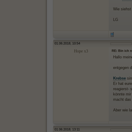
Wie siehst
LG
01.06.2018, 10:54
Hope x3
RE: Bin ich 
Hallo mein
entgegen de
Krebse
sin
Er hat eur
reagierst- 
könnte mir 
macht das n
Aber wie l
01.06.2018, 13:11