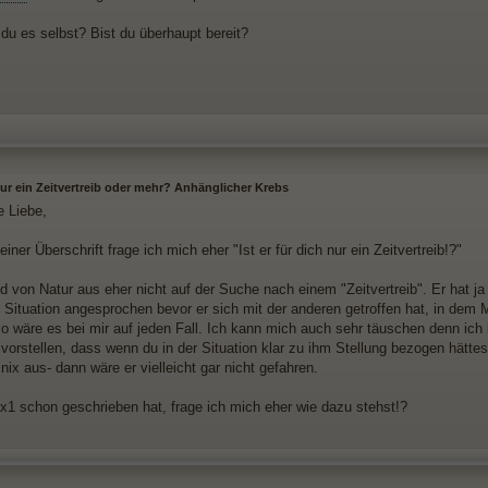
 du es selbst? Bist du überhaupt bereit?
nur ein Zeitvertreib oder mehr? Anhänglicher Krebs
e Liebe,
iner Überschrift frage ich mich eher "Ist er für dich nur ein Zeitvertreib!?"
d von Natur aus eher nicht auf der Suche nach einem "Zeitvertreib". Er hat ja
e Situation angesprochen bevor er sich mit der anderen getroffen hat, in dem 
so wäre es bei mir auf jeden Fall. Ich kann mich auch sehr täuschen denn ich 
vorstellen, dass wenn du in der Situation klar zu ihm Stellung bezogen hättest- 
ix aus- dann wäre er vielleicht gar nicht gefahren.
ax1 schon geschrieben hat, frage ich mich eher wie dazu stehst!?