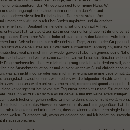
 wie der Abend sich entwickelt. Nun ja, sie hatte recht. Kaum
in einer entspannteren Bar-Atmosphäre suchte er meine Nähe. Wir
en uns sehr angeregt und schnell nahm er mich in den Arm und
u den anderen sie sollen ihn bei seinem Date nicht stören. Am
nd unterhielten wir uns auch über Anziehungskräfte und da erzählte
ss er eine Frau im Ausland kennengelernt hat und sich auf Anhieb
as entwickelt hat. Er steckt zur Zeit in der Kennenlernphase mit ihr und es is
sagt haben. Komischer Weise, habe ich das nicht in den falschen Hals bekom
gehen kann. Wir sahen uns auch die nächsten Tage, zuerst in der Gruppe und 
hlten sich wie kleine Dates an. Er war sehr aufmerksam, anhänglich, hatte m
nutschen, weil ich mich immer wieder gewehrt habe. Ich genoss seine Nähe
 ihm nach Hause und wir sprachen darüber, wie wir beide die Situation sehen.
die Frage meinerseits, dass er mich richtig mag und ich nicht denken soll, da
r ihn eine Ausnahmesituation ist und er nicht weiter weiß und einfach schau
 tun, was ich nicht möchte oder was mich in eine unangenehme Lage bringt. Z
nziehungskraft zwischen uns zwei, sodass wir die folgenden Nächte auch nich
tnis zwischen uns wird nicht vor verheimlicht, sondern entspannt ausgelebt. N
Ausland kennengelernt hat bevor. Am Tag zuvor sprach er unsere Situation noc
tete, dass ich es zur Zeit so wie es ist genieße und ihm keine eifersüchtig
 damit auch locker umgehen sollte. Er meinte dann, dass er nicht weiß, wie si
h ein leicht schlechtes Gewissen, sowohl ihr als auch mir gegenüber, hat. Er 
it mir telefonieren und mir mitteilen, dass er wieder vollkommen single ist u
t sehen wollen. Er erzählte mir, woran es gelegen hat und ich beriet ihn unvo
t ihr auszusprechen.