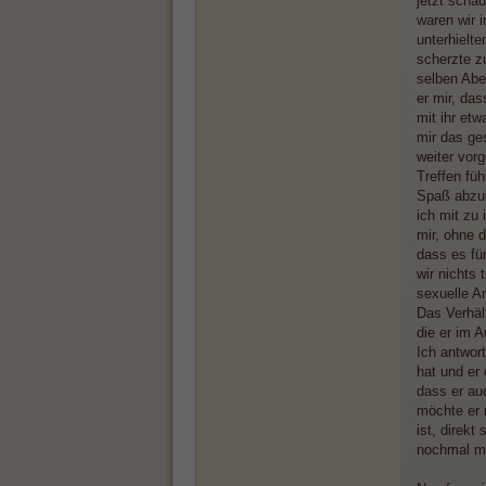
jetzt schau
waren wir 
unterhielt
scherzte z
selben Abe
er mir, da
mit ihr etw
mir das ge
weiter vor
Treffen fü
Spaß abzuk
ich mit zu
mir, ohne 
dass es fü
wir nichts
sexuelle A
Das Verhäl
die er im 
Ich antwor
hat und er
dass er auc
möchte er m
ist, direk
nochmal mi