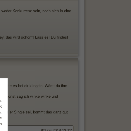
 weder Konkurrenz sein, noch sich in eine
ey, das wird schon"! Lass es! Du findest
 sollte es bei dir klingeln. Wärst du ihm
dest.
denn sonst sag ich winke winke und
,
t
.
t das er Single sei, kommt das ganz gut
e
n
(01.06.2018 13:11)