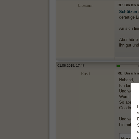
blossom
RE: Bin ich 
Schützen
s
derartige L
An sich lie
Aber hör b
ihn gut und
01.06.2018, 17:47
Rosti
RE: Bin ich 
Nabend,
Ich bin au
Und wenn
Wurst oder
So aber de
Goodbye..
Und weil i
hin mit dem
blossom 