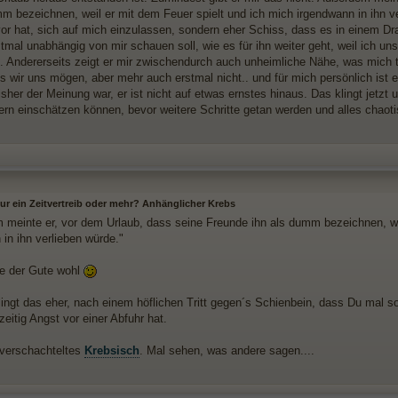
mm bezeichnen, weil er mit dem Feuer spielt und ich mich irgendwann in ihn v
 vor hat, sich auf mich einzulassen, sondern eher Schiss, dass es in einem 
stmal unabhängig von mir schauen soll, wie es für ihn weiter geht, weil ich u
. Andererseits zeigt er mir zwischendurch auch unheimliche Nähe, was mich teil
s wir uns mögen, aber mehr auch erstmal nicht.. und für mich persönlich ist 
sher der Meinung war, er ist nicht auf etwas ernstes hinaus. Das klingt jetzt
gern einschätzen können, bevor weitere Schritte getan werden und alles chaoti
nur ein Zeitvertreib oder mehr? Anhänglicher Krebs
 meinte er, vor dem Urlaub, dass seine Freunde ihn als dumm bezeichnen, we
in ihn verlieben würde."
e der Gute wohl
lingt das eher, nach einem höflichen Tritt gegen´s Schienbein, dass Du mal s
zeitig Angst vor einer Abfuhr hat.
 verschachteltes
Krebsisch
. Mal sehen, was andere sagen....