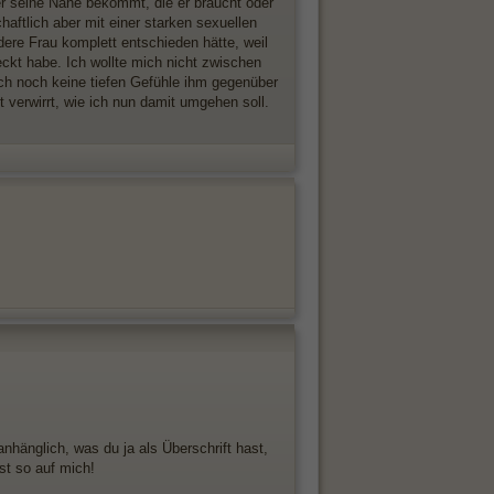
r er seine Nähe bekommt, die er braucht oder
haftlich aber mit einer starken sexuellen
ere Frau komplett entschieden hätte, weil
kt habe. Ich wollte mich nicht zwischen
ch noch keine tiefen Gefühle ihm gegenüber
t verwirrt, wie ich nun damit umgehen soll.
hänglich, was du ja als Überschrift hast,
ast so auf mich!