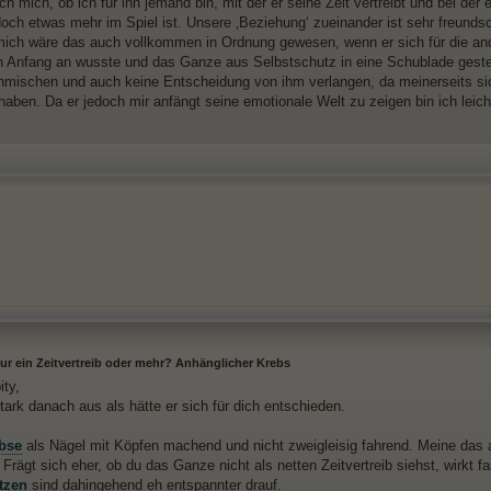
ch mich, ob ich für ihn jemand bin, mit der er seine Zeit vertreibt und bei de
doch etwas mehr im Spiel ist. Unsere ‚Beziehung‘ zueinander ist sehr freundsc
mich wäre das auch vollkommen in Ordnung gewesen, wenn er sich für die and
n Anfang an wusste und das Ganze aus Selbstschutz in eine Schublade gestec
inmischen und auch keine Entscheidung von ihm verlangen, da meinerseits si
haben. Da er jedoch mir anfängt seine emotionale Welt zu zeigen bin ich leich
nur ein Zeitvertreib oder mehr? Anhänglicher Krebs
ity,
tark danach aus als hätte er sich für dich entschieden.
bse
als Nägel mit Köpfen machend und nicht zweigleisig fahrend. Meine das an
u. Frägt sich eher, ob du das Ganze nicht als netten Zeitvertreib siehst, wirkt f
tzen
sind dahingehend eh entspannter drauf.