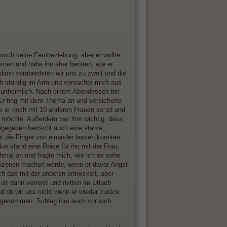
t noch keine Fernbeziehung, aber er wollte
men und habe ihn eher beraten, wie er
dann verabredeten wir uns zu zweit und die
ich ständig im Arm und versuchte mich aus
 unheimlich. Nach einem Abendessen bin
 Er fing mit dem Thema an und versicherte
ss er noch mit 10 anderen Frauen so ist und
en möchte. Außerdem war ihm wichtig, dass
ugegeben herrscht auch eine starke
t die Finger von einander lassen konnten.
un stand eine Reise für ihn mit der Frau,
hmal an und fragte mich, wie ich es sehe.
en Szenen machen werde, wenn er davor Angst
ch das mit der anderen entwickelt, aber
ist dann verreist und mitten im Urlaub
nd ob wir uns nicht wenn er wieder zurück
reingenommen. Schlug ihm auch vor sich