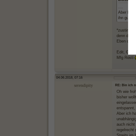
....
Aber hör b
ihn gut un
*zustimm*
denn dann f
Eben dieses
Edit, Ganz
Mfg Rosti
04.06.2018, 07:16
serendipity
RE: Bin ich 
Oh wie fro
bisher wol
eingelassen
entspannt, 
Aber ich h
unabhängig
auch nicht
regelrecht
Streits im