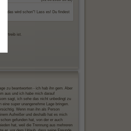
hey, das wird schon"! Lass es! Du findest
tvertreib ist.
ge zu beantworten - ich hab ihn gern. Aber
ihm aus und ich habe mich darauf
ssom sagt, ich sehe das nicht unbedingt zu
ht in eine super unangenehme Lage bringen.
fersüchtig. Wenn man ihn als Person
 einem Aufreißer und deshalb hat es mich
m schon gefunden hat, von der er auch
hieden hat, weil die Trennung aus mehreren
nte er, vor dem Urlaub, dass seine Freunde