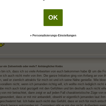
itte auf, seine Beraterin zu spielen. Wir machen das gern, nach dem Motto, "
d er soll doch Dich wollen
.
OK
ängt er das zweifeln an und denkt sich womöglich noch das er für dich ein Zei
 "ja trau dich, ich habe eh kein Interesse an dir" mal grob übersetzt.
» Personalisierungs-Einstellungen
 vergessen....
nur ein Zeitvertreib oder mehr? Anhänglicher Krebs
h bin ich, dass ich so viele Antworten von euch bekommen habe 😄 um die Fra
lte ich auch nicht mehr von ihm. Die ganze Initiative ging von Anfang an von 
, weil er ziemlich attraktiv für mich ist und ich seine Nähe genieße. Wie blo
vorallem nicht, wenn ich jemanden richtig will, ich wollte mich lediglich nic
abe mich auch total gezügelt mit den Gefühlen und bin deshalb auch nicht ei
 von mir betrachtet, dann zeigt er auf jeden Fall charakteristische Züge von
 gewundert, dass er mit mir anbandelt, obwohl er eigentlich jemanden laut ih
 geschwärmt hat. Ich habe auch nicht das Gefühl, dass er sich für mich entsc
 Urlaub heraus entstanden ist. Zumindest gibt er mir das nicht. Außerdem mei