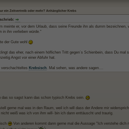
nur ein Zeitvertreib oder mehr? Anhänglicher Krebs
schrieb:
m meinte er, vor dem Urlaub, dass seine Freunde ihn als dumm bezeichnen, we
 in ihn verlieben würde."
te der Gute wohl
klingt das eher, nach einem höflichen Tritt gegen´s Schienbein, dass Du mal 
hzeitig Angst vor einer Abfuhr hat.
o verschachteltes
Krebsisch
. Mal sehen, was andere sagen....
 das so sagst kann das schon typisch Krebs sein.
stell gerne mal was in den Raum, weil ich will dass der Andere mir widersprich
 nicht weiß was ich von ihm will- bin ich dann enttäuscht und traurig.
gisch
Von anderen kommt dann gerne mal die Aussage "Ich verstehe dich ma