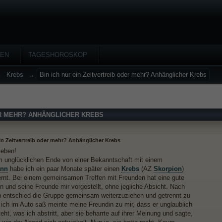
HEN
TAGESHOROSKOP
→
Krebs
→
Bin ich nur ein Zeitvertreib oder mehr? Anhänglicher Krebs
ER MEHR? ANHÄNGLICHER KREBS
ein Zeitvertreib oder mehr? Anhänglicher Krebs
Lieben!
 unglücklichen Ende von einer Bekanntschaft mit einem
nn
habe ich ein paar Monate später einen
Krebs
(AZ
Skorpion
)
rnt. Bei einem gemeinsamen Treffen mit Freunden hat eine gute
hn und seine Freunde mir vorgestellt, ohne jegliche Absicht. Nach
entschied die Gruppe gemeinsam weiterzuziehen und getrennt zu
s ich im Auto saß meinte meine Freundin zu mir, dass er unglaublich
eht, was ich abstritt, aber sie beharrte auf ihrer Meinung und sagte,