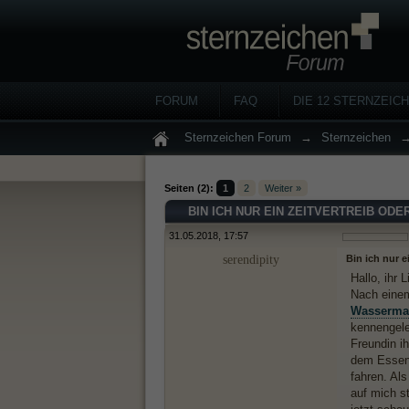
FORUM
FAQ
DIE 12 STERNZEIC
Sternzeichen Forum
→
Sternzeichen
Seiten (2):
1
2
Weiter »
BIN ICH NUR EIN ZEITVERTREIB OD
31.05.2018, 17:57
serendipity
Bin ich nur 
Hallo, ihr 
Nach einem
Wasserma
kennengele
Freundin i
dem Essen 
fahren. Al
auf mich st