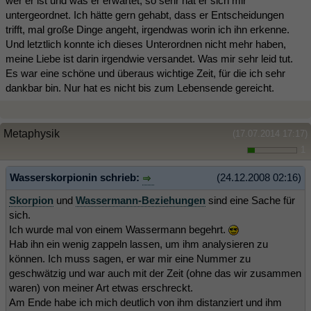
wer er ist und was er erwartet, so sehr hat er sich mir
untergeordnet. Ich hätte gern gehabt, dass er Entscheidungen
trifft, mal große Dinge angeht, irgendwas worin ich ihn erkenne.
Und letztlich konnte ich dieses Unterordnen nicht mehr haben,
meine Liebe ist darin irgendwie versandet. Was mir sehr leid tut.
Es war eine schöne und überaus wichtige Zeit, für die ich sehr
dankbar bin. Nur hat es nicht bis zum Lebensende gereicht.
Metaphysik
(17.07.2014 17:17)
1
Wasserskorpionin schrieb:
(24.12.2008 02:16)
Skorpion
und
Wassermann-Beziehungen
sind eine Sache für
sich.
Ich wurde mal von einem Wassermann begehrt.
Hab ihn ein wenig zappeln lassen, um ihm analysieren zu
können. Ich muss sagen, er war mir eine Nummer zu
geschwätzig und war auch mit der Zeit (ohne das wir zusammen
waren) von meiner Art etwas erschreckt.
Am Ende habe ich mich deutlich von ihm distanziert und ihm