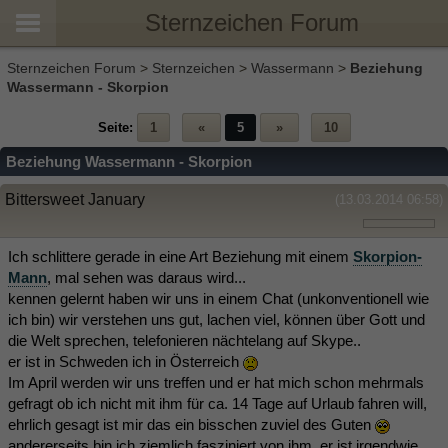
Sternzeichen Forum
Sternzeichen Forum
>
Sternzeichen
>
Wassermann
>
Beziehung
Wassermann - Skorpion
Seite:
1
«
5
»
10
Beziehung Wassermann - Skorpion
Bittersweet January
(13.03.2014 06:58)
Ich schlittere gerade in eine Art Beziehung mit einem
Skorpion-
Mann
, mal sehen was daraus wird...
kennen gelernt haben wir uns in einem Chat (unkonventionell wie
ich bin) wir verstehen uns gut, lachen viel, können über Gott und
die Welt sprechen, telefonieren nächtelang auf Skype..
er ist in Schweden ich in Österreich
Im April werden wir uns treffen und er hat mich schon mehrmals
gefragt ob ich nicht mit ihm für ca. 14 Tage auf Urlaub fahren will,
ehrlich gesagt ist mir das ein bisschen zuviel des Guten
andererseits bin ich ziemlich fasziniert von ihm, er ist irgendwie