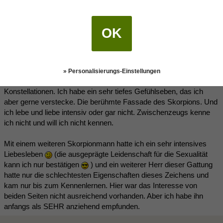
Wassermann-Frau
mit einem Skorpion.
Mal vom Ende abgesehen...das war weniger schön
OK
Ich würde jeden Zwilling (der angeblich super zu uns passt) gegen
einen Skorpion "austauschen"
Ich denke, es kommt wirklich darauf an, wie der Mensch
» Personalisierungs-Einstellungen
"gestrickt" ist und sehr wahrscheinlich auch auf die restlichen
Konstellationen. Ich habe ein sehr tiefes Gefühlseben, das ich
aber gerne verstecke. Die berühmte Fassade des Skorpions. Und
ich lebe und liebe intensiv oder gar nicht. Zwischenzeugs kenne
ich nicht und will ich nicht kennen.
Mit einem weiteren Skorpionmann hatte ich ein sehr intensives
Liebesleben
(die ausgeprägte Leidenschaft für die Sexualität
kann ich nur bestätigen
) und ein weiterer Herr dieser Gattung
hatte nur die schlechtesten Eigenschaften dieses Zeichens und
kam nur bis zum Kennenlernen. Hier war das Interesse von
beiden Seiten nicht ausreichend vorhanden. Aber ich habe ihn
anfangs als SEHR anziehend empfunden.