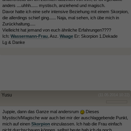
anders ....uhhh...... mystisch, anziehend und magisch.
Davor hatte ich eine sehr intensive Beziehung mit einem Skorpion,
die allerdings schief ging...... Naja, mal sehen, ich übe mich in
Zurückhaltung.....
Vielleicht hat jemand von euch ähnliche Erfahrungen????
Ich:
Wassermann-Frau
, Asz.
Waage
Er: Skorpion 1.Dekade
Lg & Danke
Yusu
(11.05.2014 10:22)
Juppie, dann das Ganze mal andersrum
Dieses
Mystisch/Magische war auch bei mir der auschlaggebende Punkt,
mich auf einen
Skorpion
einzulassen. Ich hab die Frau einfach
nicht durchschauen können, selbst heute hab ich da noch