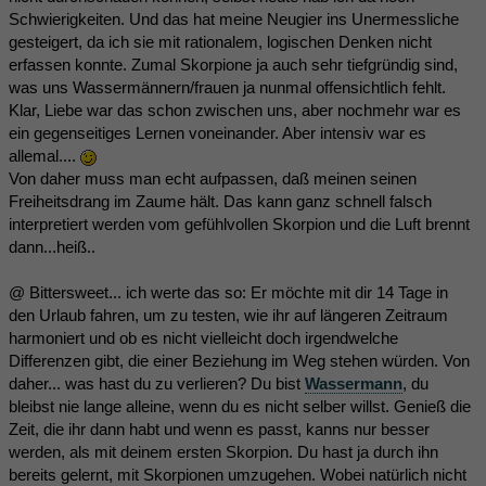
Schwierigkeiten. Und das hat meine Neugier ins Unermessliche
gesteigert, da ich sie mit rationalem, logischen Denken nicht
erfassen konnte. Zumal Skorpione ja auch sehr tiefgründig sind,
was uns Wassermännern/frauen ja nunmal offensichtlich fehlt.
Klar, Liebe war das schon zwischen uns, aber nochmehr war es
ein gegenseitiges Lernen voneinander. Aber intensiv war es
allemal....
Von daher muss man echt aufpassen, daß meinen seinen
Freiheitsdrang im Zaume hält. Das kann ganz schnell falsch
interpretiert werden vom gefühlvollen Skorpion und die Luft brennt
dann...heiß..
@ Bittersweet... ich werte das so: Er möchte mit dir 14 Tage in
den Urlaub fahren, um zu testen, wie ihr auf längeren Zeitraum
harmoniert und ob es nicht vielleicht doch irgendwelche
Differenzen gibt, die einer Beziehung im Weg stehen würden. Von
daher... was hast du zu verlieren? Du bist
Wassermann
, du
bleibst nie lange alleine, wenn du es nicht selber willst. Genieß die
Zeit, die ihr dann habt und wenn es passt, kanns nur besser
werden, als mit deinem ersten Skorpion. Du hast ja durch ihn
bereits gelernt, mit Skorpionen umzugehen. Wobei natürlich nicht