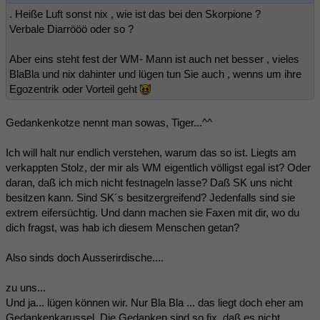
. Heiße Luft sonst nix , wie ist das bei den Skorpione ?
Verbale Diarrööö oder so ?
Aber eins steht fest der WM- Mann ist auch net besser , vieles
BlaBla und nix dahinter und lügen tun Sie auch , wenns um ihre
Egozentrik oder Vorteil geht
Gedankenkotze nennt man sowas, Tiger...^^
Ich will halt nur endlich verstehen, warum das so ist. Liegts am
verkappten Stolz, der mir als WM eigentlich völligst egal ist? Oder
daran, daß ich mich nicht festnageln lasse? Daß SK uns nicht
besitzen kann. Sind SK´s besitzergreifend? Jedenfalls sind sie
extrem eifersüchtig. Und dann machen sie Faxen mit dir, wo du
dich fragst, was hab ich diesem Menschen getan?
Also sinds doch Ausserirdische....
zu uns...
Und ja... lügen können wir. Nur Bla Bla ... das liegt doch eher am
Gedankenkarussel. Die Gedanken sind so fix, daß es nicht