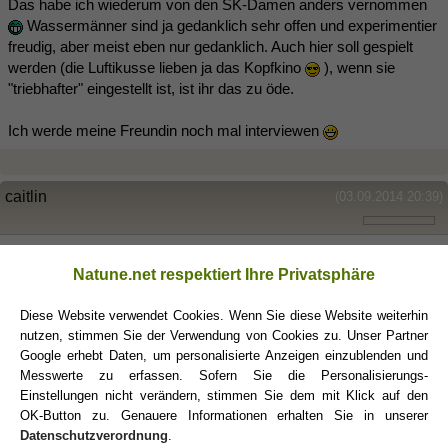
Das habe ich wiederum von den SK-Damen anders vernommen
Wassermänner sind ja gedanklich sehr offen und experimentier
freudig, aber meist eben nur gedanklich. Auch hier soll gespielt
werden (die Luftikusse lieben ja das Kopfkino
), wenn sie
"triebhafter" eingestellt ist, ist ihr das zu öde.
Ich werde meine Freundin noch mal interviewen
caitlin
(03.09.2014 20:39)
Hallo zusammen,
Natune.net respektiert Ihre Privatsphäre
ich wollte auch noch meine Erfahrungen mit den Skorpionmännern
teilen.
Diese Website verwendet Cookies. Wenn Sie diese Website weiterhin
nutzen, stimmen Sie der Verwendung von Cookies zu. Unser Partner
Google erhebt Daten, um personalisierte Anzeigen einzublenden und
Ich scheine dieses Sternzeichen förmlich anzuziehen und ich
Messwerte zu erfassen. Sofern Sie die Personalisierungs-
liiiiebe fast all ihre Eigenschaften, was vermutlich an meinem
Einstellungen nicht verändern, stimmen Sie dem mit Klick auf den
skorpionischen Aszendenten liegt.
OK-Button zu. Genauere Informationen erhalten Sie in unserer
Datenschutzverordnung
.
Meine längste, intensivste und schönste Beziehung hatte ich als