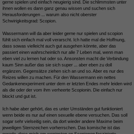
gerne spielen und einfach neugierig sind. Die schlimmsten unter
ihnen wollen es dann ganz genau wissen und suchen sich
Herausforderungen ... warum also nicht oberster
Schwirigkeitsgrad: Scopion.
Wassermann will da aber leider gerne nur spielen und scopion
fühlt sich einfach mal voll verarscht. Ich hatte mal die Hoffnung,
dass sowas vielleicht auch gut ausgehen könnte, aber das
passiert einen wahrscheinlich nur alle 7 Leben mal, wenn man
eben viel zu lernen hat oder so. Ansonsten macht die Verbindung
kaum Sinn außer das sie sich super ... aber eben zu doll
ergänzen. Gegensätze ziehen sich an und so. Aber es nur des
Reizes willen zu machen. Für den Wassermann ein nettes
Gedankenexperiment unter dem er letzten Endes mehr leiden wird
als die oder der vom ihm verheerte Scopionin. Die einfach nur
blockt und gut ist.
Ich habe aber gehört, das es unter Umständen gut funktioniert
wenn beide es nur auf einen sexuelle ebene versuchen. Das soll
sogar sehr vielseitig sein, da dort wieder andere Maxime beim
jeweiligen Sternzeichen vorherrschen. Das komische ist das
gerade, dass mich am wenigsten an Scopionen faszinierte …