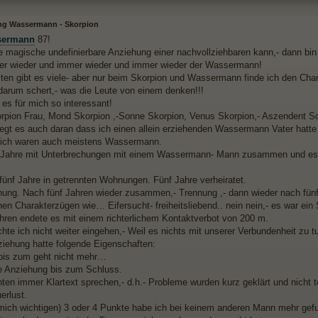
ng Wassermann - Skorpion
sermann
87!
 magische undefinierbare Anziehung einer nachvollziehbaren kann,- dann bin e
er wieder und immer wieder und immer wieder der Wassermann!
isten gibt es viele- aber nur beim Skorpion und Wassermann finde ich den Cha
 darum schert,- was die Leute von einem denken!!!
es für mich so interessant!
orpion Frau, Mond Skorpion ,-Sonne Skorpion, Venus Skorpion,- Aszendent S
 liegt es auch daran dass ich einen allein erziehenden Wassermann Vater hatt
lich waren auch meistens Wassermann.
 Jahre mit Unterbrechungen mit einem Wassermann- Mann zusammen und es w
 fünf Jahre in getrennten Wohnungen. Fünf Jahre verheiratet.
ung. Nach fünf Jahren wieder zusammen,- Trennung ,- dann wieder nach fün
hen Charakterzügen wie… Eifersucht- freiheitsliebend.. nein nein,- es war ein
ahren endete es mit einem richterlichem Kontaktverbot von 200 m.
hte ich nicht weiter eingehen,- Weil es nichts mit unserer Verbundenheit zu t
iehung hatte folgende Eigenschaften:
bis zum geht nicht mehr…
le Anziehung bis zum Schluss.
nten immer Klartext sprechen,- d.h.- Probleme wurden kurz geklärt und nicht t
erlust.
 mich wichtigen) 3 oder 4 Punkte habe ich bei keinem anderen Mann mehr gef