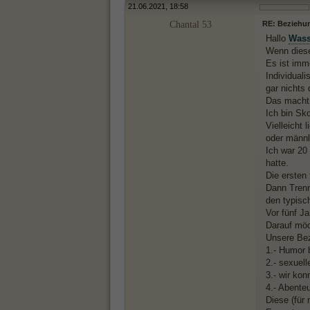
21.06.2021, 18:58
Chantal 53
RE: Beziehu
Hallo
Was
Wenn diese
Es ist imm
Individual
gar nichts
Das macht 
Ich bin Sk
Vielleicht
oder männ
Ich war 20
hatte.
Die ersten
Dann Trenn
den typisc
Vor fünf J
Darauf möc
Unsere Bez
1.- Humor 
2.- sexuel
3.- wir kon
4.- Abenteu
Diese (für