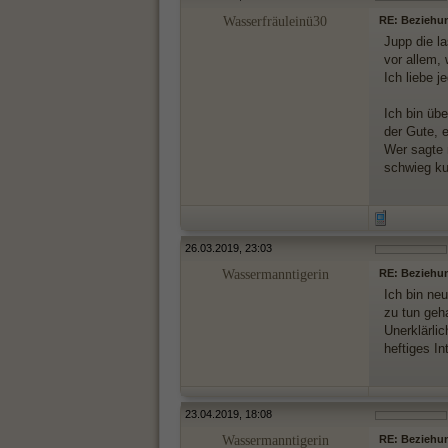
Wasserfräuleinü30
RE: Beziehu
Jupp die la
vor allem,
Ich liebe j
Ich bin übe
der Gute, 
Wer sagte
schwieg ku
26.03.2019, 23:03
Wassermanntigerin
RE: Beziehu
Ich bin neu
zu tun geha
Unerklärlic
heftiges In
23.04.2019, 18:08
Wassermanntigerin
RE: Beziehu