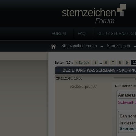
FORUM
FAQ
DIE 12 STERNZEIC
Sternzeichen Forum
→
Sternzeichen
Seiten (10):
« Zurück
1
...
6
7
8
9
1
BEZIEHUNG WASSERMANN - SKORPI
29.11.2018, 15:58
RedSkorpion87
RE: Beziehu
Amateras
Schweift 
Can sch
In diese
Skorpio