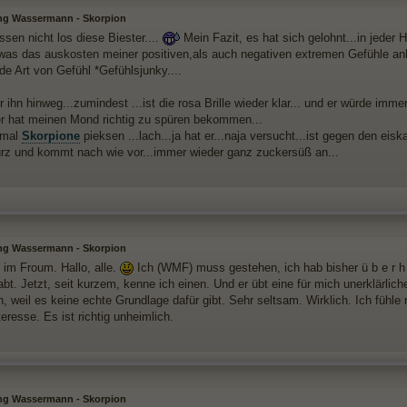
ng Wassermann - Skorpion
ssen nicht los diese Biester....
Mein Fazit, es hat sich gelohnt...in jeder H
 was das auskosten meiner positiven,als auch negativen extremen Gefühle an
ede Art von Gefühl *Gefühlsjunky....
r ihn hinweg...zumindest ...ist die rosa Brille wieder klar... und er würde imm
er hat meinen Mond richtig zu spüren bekommen...
 mal
Skorpione
pieksen ...lach...ja hat er...naja versucht...ist gegen den e
rz und kommt nach wie vor...immer wieder ganz zuckersüß an...
ng Wassermann - Skorpion
 im Froum. Hallo, alle.
Ich (WMF) muss gestehen, ich hab bisher ü b e r h
bt. Jetzt, seit kurzem, kenne ich einen. Und er übt eine für mich unerklärlic
h, weil es keine echte Grundlage dafür gibt. Sehr seltsam. Wirklich. Ich fühl
teresse. Es ist richtig unheimlich.
ng Wassermann - Skorpion