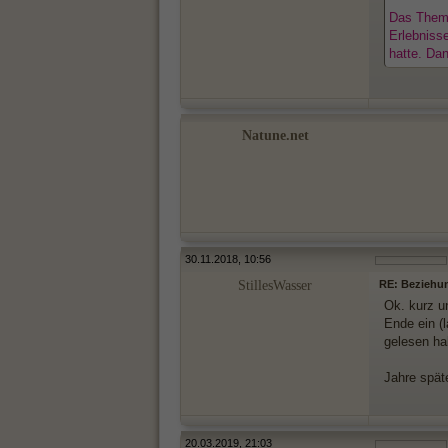
Das Thema
Erlebniss
hatte. Da
Natune.net
30.11.2018, 10:56
StillesWasser
RE: Beziehu
Ok. kurz u
Ende ein (l
gelesen ha
Jahre spät
20.03.2019, 21:03