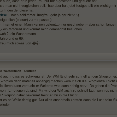
ir auch, dass er in jeder Frau nur mich gesehen und gesucht hat.
ss man nicht vergleichen soll,- hab aber halt jetzt festgestellt wie wichtig m
u finden der diese hat.
ebse
… noch schlimmer Jungfrau geht ja gar nicht :-)
eigentlich (besser) zu mir passen) !
im Internet einen Mann kennen gelernt…- nur geschrieben,- aber schon lange ni
,- ein Motorrad und kommt mich demnächst besuchen…
r wohl?- ein Wassermann…
Jahre und er 69.
freu mich sowas von 😂👍
ng Wassermann - Skorpion
ind auch, dass es schwierig ist. Der WM fängt sehr schnell an den Skorpion 
n Skorpion dann materiell abhängig machen worauf sich die Skorpionfrau nicht
ipulieren kann versucht er Weiteres was dann richtig nervt. Da gehen die Pr
 wenn Emotionen da sind. Mir wird der WM auch zu schnell laut, wenn es nicht 
 Skorpion näher bekommt treibt er ihn in die Flucht.
ht es ne Weile richtig gut. Nur alles ausserhalb zerstört dann die Lust beim 
wieder.