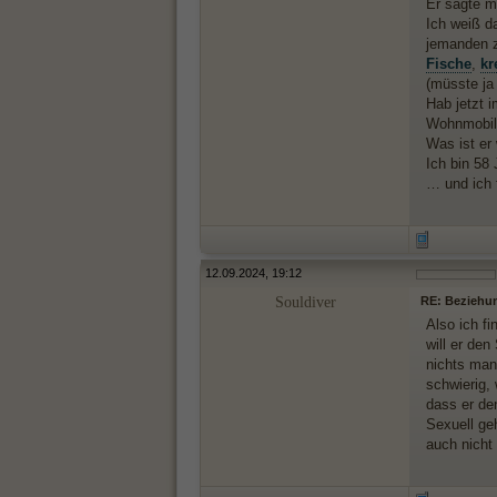
Er sagte m
Ich weiß da
jemanden z
Fische
,
kr
(müsste ja 
Hab jetzt 
Wohnmobil
Was ist e
Ich bin 58 
… und ich 
12.09.2024, 19:12
Souldiver
RE: Beziehu
Also ich f
will er de
nichts man
schwierig,
dass er den
Sexuell ge
auch nicht 