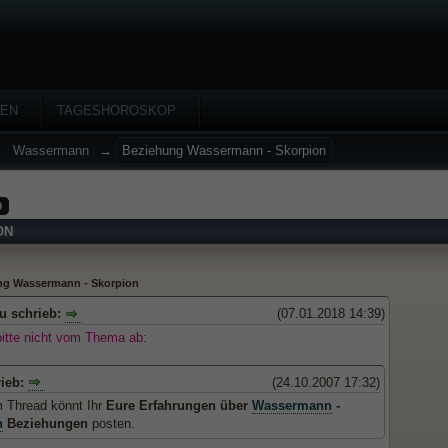
HEN
TAGESHOROSKOP
→
Wassermann
→
Beziehung Wassermann - Skorpion
0
ON
ng Wassermann - Skorpion
u schrieb:
(07.01.2018 14:39)
bitte nicht vom Thema ab:
rieb:
(24.10.2007 17:32)
m Thread könnt Ihr
Eure Erfahrungen über
Wassermann
-
n
Beziehungen
posten.