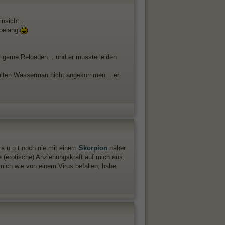
insicht..
belangt
er gerne Reloaden... und er musste leiden
iskalten Wasserman nicht angekommen... er
 a u p t noch nie mit einem
Skorpion
näher
he (erotische) Anziehungskraft auf mich aus.
e mich wie von einem Virus befallen, habe