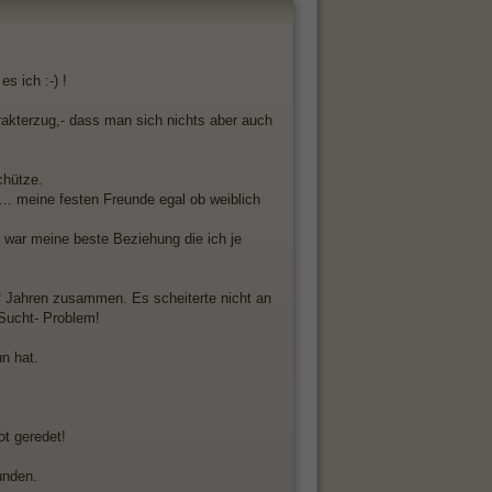
s ich :-) !
rakterzug,- dass man sich nichts aber auch
chütze.
e… meine festen Freunde egal ob weiblich
ar meine beste Beziehung die ich je
f Jahren zusammen. Es scheiterte nicht an
 Sucht- Problem!
un hat.
ot geredet!
unden.