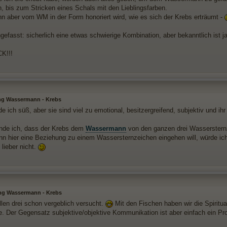
, bis zum Stricken eines Schals mit den Lieblingsfarben.
n aber vom WM in der Form honoriert wird, wie es sich der Krebs erträumt -
fasst: sicherlich eine etwas schwierige Kombination, aber bekanntlich ist j
K!!!
g Wassermann - Krebs
de ich süß, aber sie sind viel zu emotional, besitzergreifend, subjektiv und ih
nde ich, dass der Krebs dem
Wassermann
von den ganzen drei Wassersternz
 hier eine Beziehung zu einem Wassersternzeichen eingehen will, würde ic
lieber nicht.
ng Wassermann - Krebs
llen drei schon vergeblich versucht.
Mit den Fischen haben wir die Spiritu
e. Der Gegensatz subjektive/objektive Kommunikation ist aber einfach ein Pr