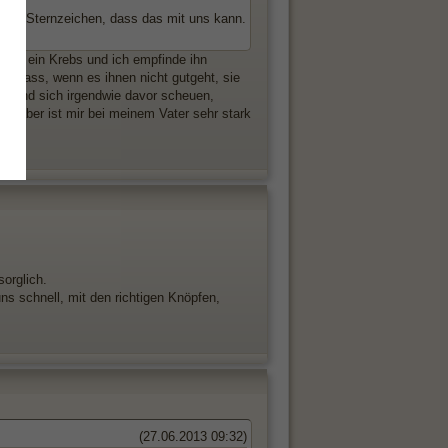
 das Sternzeichen, dass das mit uns kann.
 ist ein Krebs und ich empfinde ihn
en, dass, wenn es ihnen nicht gutgeht, sie
? Und sich irgendwie davor scheuen,
n, aber ist mir bei meinem Vater sehr stark
orglich.
s schnell, mit den richtigen Knöpfen,
(27.06.2013 09:32)