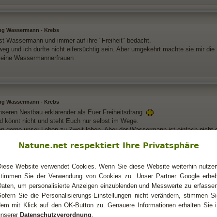
ng Wassermann - Krebs
st Wassermann und immer auf ihre "Freiheit" bedacht.
weg und ich durfte nicht eifersüchtig sein. Aber umgekehrt machte sie mir die 
eine Wassermännerfrauen
ng Wassermann - Krebs
unseren Nestbau erklärender als Euer Freiheitsdrang.
und könnt nicht und steht Euch nur selbst im Wege.
n gerne unser Leben zu Zweit leben. Aber der Wassermann ist einfach nicht 
orste mal die Sternzeichen und dann begebe ich mich auf die Suche.
Natune.net respektiert Ihre Privatsphäre
Diese Website verwendet Cookies. Wenn Sie diese Website weiterhin nutzen
stimmen Sie der Verwendung von Cookies zu. Unser Partner Google erheb
ng Wassermann - Krebs
Daten, um personalisierte Anzeigen einzublenden und Messwerte zu erfassen
Sofern Sie die Personalisierungs-Einstellungen nicht verändern, stimmen Si
hrieb:
dem mit Klick auf den OK-Button zu. Genauere Informationen erhalten Sie i
 unseren Nestbau erklärender als Euer Freiheitsdrang.
unserer
Datenschutzverordnung
.