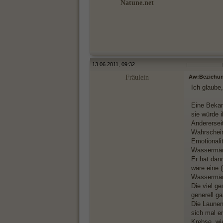
Natune.net
13.06.2011, 09:32
Fräulein
Aw:Beziehun
Ich glaube
Eine Bekann
sie würde i
Andererseit
Wahrschein
Emotionalit
Wassermänn
Er hat dan
wäre eine 
Wassermänn
Die viel g
generell ga
Die Launen 
sich mal e
Krebse, wi