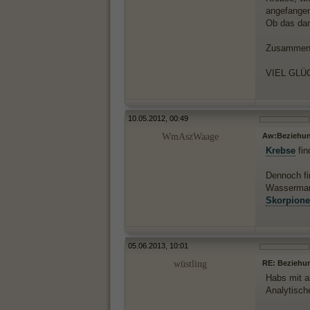
angefangen
Ob das dan
Zusammenge
VIEL GLÜC
10.05.2012, 00:49
WmAszWaage
Aw:Beziehun
Krebse
fin
Dennoch fi
Wassermann
Skorpione
05.06.2013, 10:01
wüstling
RE: Beziehu
Habs mit a
Analytisch