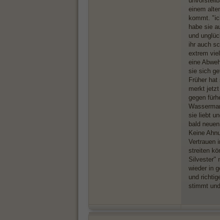
unvorstell
einem alt
kommt. "ich
habe sie a
und unglüc
ihr auch s
extrem viel
eine Abweh
sie sich g
Früher hat
merkt jetzt
gegen fürh
Wassermann
sie liebt u
bald neuen
Keine Ahnu
Vertrauen i
streiten kö
Silvester"
wieder in 
und richtig
stimmt und