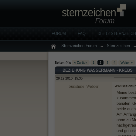
FORUM
FAQ
DIE 12 STERNZEIC
Sternzeichen Forum
→
Sternzeichen
Seiten (4):
« Zurück
1
2
3
4
Weiter »
BEZIEHUNG WASSERMANN - KREBS
29.12.2010, 15:35
Sunshine_Widder
Aw:Beziehun
Meine best
zusammen. 
banalen Kle
beide auch
Am Anfang 
ohne zu Mu
nachgetrau
und genoss