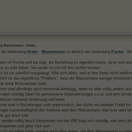
g Wassermann - Krebs
, die Verbindung
Krebs
-
Wassermann
ist ähnlich der Verbindung
Fische
- Wa
te ist Fische und sie sagt, die Beziehung ist eigentlich keine, da er sich aus
hn so sehr lieben. Sie würde so viel mit ihm lachen können.
s ist sie ziemlich ausgelaugt, fühlt sich allein, weil er ihre Seele nicht wirklich
lich ist das eigentliche "Problem", dass der Wassermann weniger emotional 
ät seine Motivationen zieht.
er sind allerdings auch emotional abhängig, leben es aber völlig anders aus
n eben ständig Ideen für gemeinsame Unternehmungen u.s.w. und dem emoti
(besser mehrere) Umarmung viel lieber.
er sind in Beziehungen sehr unpersönlich, das dürfte ein weiterer Punkt für
esagte Launenhaftigkeit des Krebses wird dem Wassermann über kurz oder lang
nz gut drauf sind.
werden völlig falsch interpretiert und der WM fragt sich ständig, was denn jet
ntspannen und ganz cool sein.
e ich sie erlebt habe, werden auch alles geben, um dem Wassermann zu gefa