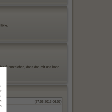
Hölle.
das Sternzeichen, dass das mit uns kann.
,
t
.
e
(27.06.2013 06:07)
n