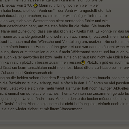
bar. Bei ihnen zum Essen eingeladen kam man sich vor wie bei
en Ehepaar von 1700
Mann ruft "bring noch ein bier" - bier
 habe heiss, stell den Venti um" - der Venti wir umgestellt etc. Ich
uch darauf angesprochen, da sie immer wie häufiger Tiefen hatte
klich war, sich vom Wassermann nicht verstanden fühlte und wie
chon geschrieben habt, am meisten fehlte ihr die Nähe. Sie braucht
 Nähe und Zuneigung, dass sie glücklich ist - Krebs halt. Er konnte ihr das la
rmauer zu stande gebracht und wehrt sich auch mer, (motzt auch mehr haha
etraut hat auch mal ihre Wünsche und Vorstellung umzusetzen. Sie unternimmt
 sie einfach immer zu Hause auf ihn gewartet und war dann entäuscht wenn e
 auch, dass er mittlerweilen auch auf mehr Widerstand stösst und hat auch plöt
er auch kälter geworden ist bzw. mehr auf sich schaut und nicht wie üblich be
 kann sich plötzlich besser zusammen reissen
Plötzlich gibt es auch mal
nd lässt sie beim Einschlafen nicht mehr los, bleibt öfters zu Hause bei ihr, 
 Zuhause und Kinderwunsch etc.
ng ob die beiden schon über dem Berg sind. Ich denke es braucht noch seine Z
n die Beziehung zurück erlangt, weil einfach in den 1.5 Jahren so viel passier
nnen. Jetzt wo sie sich viel mehr wehrt als früher halt noch häufiger. Aktuel
 nicht einmal ein so relativ einfaches Thema konnten sie zusammen gerade bi
gegenseitigem Unverständnis aus. Aso ich denke die beiden müssen definitiv 
e "Dosis" finden. Aber ich glaube es ist nicht hoffnungslos, einfach noch ein s
 sie sich wieder sicher ist mit ihrem Wassermann.