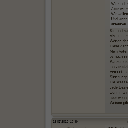
Wir sind, 
Aber wir 
Wir wolle
Und wenn 
ablenken.
So, und nu
Als Luftst
Wörter, de
Diese ganz
Mein Vater
es nach ihm
Panzer, di
ihn verlet
Vernunft a
Sinn für g
Die Wasser
Jede Bezie
wenn man i
aber wenn 
Weisen gib
12.07.2013, 18:39