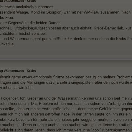
ng Wassermann - Krebs
cht etwas analytisch/nüchternes:
zendent Waage, Mond im Skorpion) war mit ner WM-Frau zusammen. Nach Tr
ebs-Frau.
olute Gegensätze die beiden Damen.
hnell, luftig-locker,aufgeschlossen aber auch eiskalt, Krebs-Dame: lieb, kusch
schüchtern, höchst sensibel.
s und Wassermann geht gar nicht!!! Leider, denk immer noch an die Krebs-Frau,
nkstille.
ng Wassermann - Krebs
hiermit gerne etwas emotionale Stütze bekommen bezüglich meines Proble
iträgen sind die Meinungen dazu ja sehr zwiegespalten, aber dennoch würde i
eichen ja iwie lohnt.
st Folgender: Ich Krebsfrau und der Wassermann kennen uns schon seit mehr a
besten freunde ein. Das Problem ist nun nur, dass ich schon von Anfang an ihm
raustellte, dass er meine erste große liebe ist. denn meine Gefühle ihm geg
enn ich mich mit anderen getroffen habe. in den jahren sagte ich ihm nur ein e
etzt kurz bevor ich für mehr als ein halbes jahr weggehe, merke ich wie sehr i
 machen ist. Denn er sagte auch schon sachen wie: ich sei keine frau mit der
elleicht auch daran liegen, dass ich immer versuche "cool" rüberzukommen u