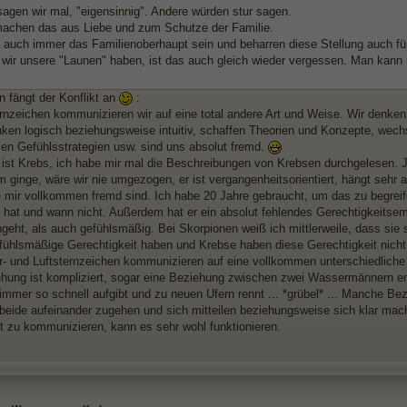
sagen wir mal, "eigensinnig". Andere würden stur sagen.
machen das aus Liebe und zum Schutze der Familie.
n auch immer das Familienoberhaupt sein und beharren diese Stellung auch für
wir unsere "Launen" haben, ist das auch gleich wieder vergessen. Man kann u
n fängt der Konflikt an
:
ernzeichen kommunizieren wir auf eine total andere Art und Weise. Wir denke
nken logisch beziehungsweise intuitiv, schaffen Theorien und Konzepte, wech
en Gefühlsstrategien usw. sind uns absolut fremd.
 ist Krebs, ich habe mir mal die Beschreibungen von Krebsen durchgelesen. 
 ginge, wäre wir nie umgezogen, er ist vergangenheitsorientiert, hängt sehr a
e mir vollkommen fremd sind. Ich habe 20 Jahre gebraucht, um das zu begrei
zt hat und wann nicht. Außerdem hat er ein absolut fehlendes Gerechtigkeitse
ngeht, als auch gefühlsmäßig. Bei Skorpionen weiß ich mittlerweile, dass sie 
efühlsmäßige Gerechtigkeit haben und Krebse haben diese Gerechtigkeit nicht
- und Luftsternzeichen kommunizieren auf eine vollkommen unterschiedliche
hung ist kompliziert, sogar eine Beziehung zwischen zwei Wassermännern emp
mmer so schnell aufgibt und zu neuen Ufern rennt ... *grübel* ... Manche Bez
beide aufeinander zugehen und sich mitteilen beziehungsweise sich klar mach
t zu kommunizieren, kann es sehr wohl funktionieren.