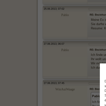
25.06.2013, 07:02
Pablo
RE: Beziehu
Meine Ex i
Sie durfte 
Resume: K
27.06.2013, 06:07
Pablo
RE: Beziehu
Ich finde 
Ihr wollt 
Wir möchte
Ich durchf
27.06.2013, 07:45
WmAszWaage
RE: Beziehu
Pablo sc
Ich finde