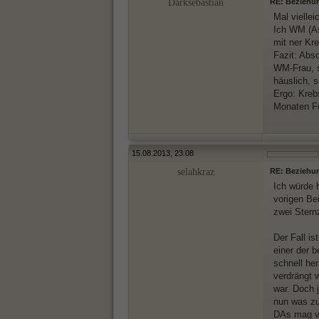
Darksebastian
RE: Beziehu
Mal viellei
Ich WM (As
mit ner Kr
Fazit: Abs
WM-Frau, sc
häuslich, 
Ergo: Kreb
Monaten Fu
15.08.2013, 23:08
selahkraz
RE: Beziehu
Ich würde 
vorigen Be
zwei Sternz
Der Fall i
einer der 
schnell he
verdrängt w
war. Doch j
nun was zu
DAs mag vi