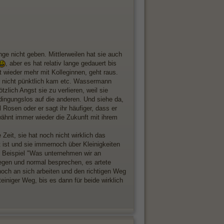
nge nicht geben. Mittlerweilen hat sie auch
, aber es hat relativ lange gedauert bis
 wieder mehr mit Kolleginnen, geht raus.
r nicht pünktlich kam etc. Wassermann
zlich Angst sie zu verlieren, weil sie
dingungslos auf die anderen. Und siehe da,
 Rosen oder er sagt ihr häufiger, dass er
erwähnt immer wieder die Zukunft mit ihrem
eit, sie hat noch nicht wirklich das
t ist und sie immernoch über Kleinigkeiten
les Beispiel "Was unternehmen wir an
egen und normal besprechen, es artete
noch an sich arbeiten und den richtigen Weg
teiniger Weg, bis es dann für beide wirklich