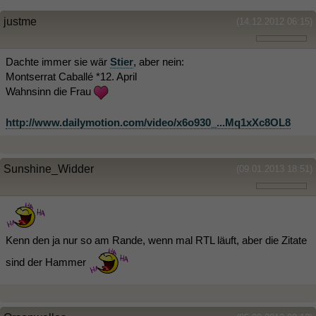
justme
(14.12.2012 06:15)
Dachte immer sie wär
Stier
, aber nein:
Montserrat Caballé *12. April
Wahnsinn die Frau
http://www.dailymotion.com/video/x6o930_...Mq1xXc8OL8
Sunshine_Widder
(09.01.2013 18:51)
Kenn den ja nur so am Rande, wenn mal RTL läuft, aber die Zitate
sind der Hammer