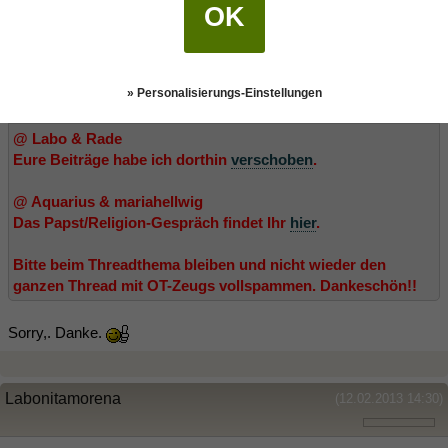
OK
Aquarius
(12.02.2013 13:41)
» Personalisierungs-Einstellungen
Aries schrieb:
(12.02.2013 13:35)
@ Labo & Rade
Eure Beiträge habe ich dorthin
verschoben
.
@ Aquarius & mariahellwig
Das Papst/Religion-Gespräch findet Ihr
hier
.
Bitte beim Threadthema bleiben und nicht wieder den
ganzen Thread mit OT-Zeugs vollspammen. Dankeschön!!
Sorry,. Danke.
Labonitamorena
(12.02.2013 14:30)