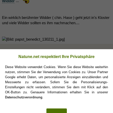
Widder
"...
Ein wirklich berühmter Widder ( chin. Hase ) geht jetzt in's Kloster
und viele Widder sollten es ihm nachmachen....
Aries
(12.02.2013 13:35)
Natune.net respektiert Ihre Privatsphäre
1
Diese Website verwendet Cookies. Wenn Sie diese Website weiterhin
@ Labo & Rade
nutzen, stimmen Sie der Verwendung von Cookies zu. Unser Partner
Eure Beiträge habe ich dorthin
verschoben
.
Google erhebt Daten, um personalisierte Anzeigen einzublenden und
Messwerte zu erfassen. Sofern Sie die Personalisierungs-
@ Aquarius & mariahellwig
Einstellungen nicht verändern, stimmen Sie dem mit Klick auf den
Das Papst/Religion-Gespräch findet Ihr
hier
.
OK-Button zu. Genauere Informationen erhalten Sie in unserer
Datenschutzverordnung
.
Bitte beim Threadthema bleiben und nicht wieder den ganzen
Thread mit OT-Zeugs vollspammen. Dankeschön!!