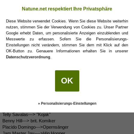
Natune.net respektiert Ihre Privatsphäre
mariahellwig
(19.03.2012 07:45)
Diese Website verwendet Cookies. Wenn Sie diese Website weiterhin
Was für ein Sternzeichen muss man sein um Bundespräsident zu
nutzen, stimmen Sie der Verwendung von Cookies zu. Unser Partner
Google erhebt Daten, um personalisierte Anzeigen einzublenden und
werden? Genau
Wassermann
.
Messwerte zu erfassen. Sofern Sie die Personalisierungs-
Einstellungen nicht verändern, stimmen Sie dem mit Klick auf den
Joachim Gauck
, geb 24. Januar 1940 in Rostock
OK-Button zu. Genauere Informationen erhalten Sie in unserer
Datenschutzverordnung
.
OK
Prometheus the Titan
(23.03.2012 14:11)
21. Jan.
» Personalisierungs-Einstellungen
Christian Dior--->Modeschöpfer
Telly Savalas---> "Kojak"
Benny Hill---> brit. Komiker
Placido Domingo--->Opernsänger
Jam Master Jay---->Hip Hopper