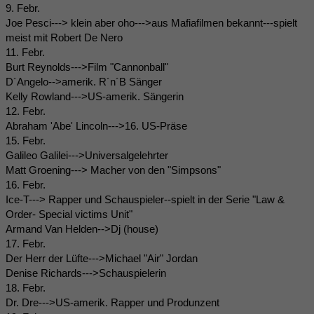
9. Febr.
Joe Pesci---> klein aber oho--->aus Mafiafilmen bekannt---spielt
meist mit Robert De Nero
11. Febr.
Burt Reynolds--->Film "Cannonball"
D´Angelo-->amerik. R´n´B Sänger
Kelly Rowland--->US-amerik. Sängerin
12. Febr.
Abraham 'Abe' Lincoln--->16. US-Präse
15. Febr.
Galileo Galilei--->Universalgelehrter
Matt Groening---> Macher von den "Simpsons"
16. Febr.
Ice-T---> Rapper und Schauspieler--spielt in der Serie "Law &
Order- Special victims Unit"
Armand Van Helden-->Dj (house)
17. Febr.
Der Herr der Lüfte--->Michael "Air" Jordan
Denise Richards--->Schauspielerin
18. Febr.
Dr. Dre--->US-amerik. Rapper und Produnzent