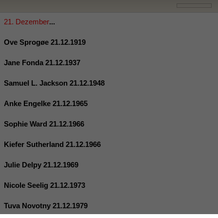
21. Dezember
...
Ove Sprogøe 21.12.1919
Jane Fonda 21.12.1937
Samuel L. Jackson 21.12.1948
Anke Engelke 21.12.1965
Sophie Ward 21.12.1966
Kiefer Sutherland 21.12.1966
Julie Delpy 21.12.1969
Nicole Seelig 21.12.1973
Tuva Novotny 21.12.1979