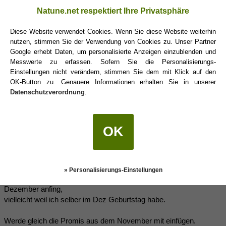
Heinrich Böll 21.12.1917
Natune.net respektiert Ihre Privatsphäre
Thomas Hürlimann 21.12.1950
Diese Website verwendet Cookies. Wenn Sie diese Website weiterhin
nutzen, stimmen Sie der Verwendung von Cookies zu. Unser Partner
Tahar Ben Jelloun 21.12.1944
Google erhebt Daten, um personalisierte Anzeigen einzublenden und
Messwerte zu erfassen. Sofern Sie die Personalisierungs-
Isolde Kurz 21.12.1853
Einstellungen nicht verändern, stimmen Sie dem mit Klick auf den
OK-Button zu. Genauere Informationen erhalten Sie in unserer
Datenschutzverordnung
.
Jean Baptiste Racine 21.12.1639
Kicki
(26.11.2009 11:47)
OK
...wahrscheinlich bin ich bei den Novemberkindern in Ungnade
gefallen, weil ich mit Dezember angefangen habe.
» Personalisierungs-Einstellungen
SORRY
Große
...ich weiß nicht, warum ich beim
Schützen
im
Dezember anfing,
vielleicht weil ich selber im Dez Geburtstag habe.
Werde gleich die Promis aus dem November mit einfügen.