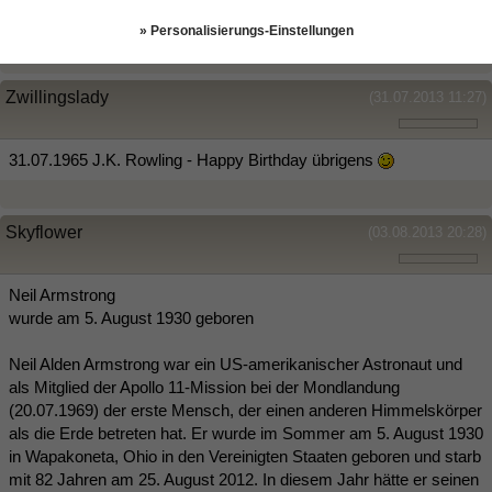
Schauspielerin, v.a. bekannt und geliebt in ihrer Rolle als Miss
Marple.
» Personalisierungs-Einstellungen
Zwillingslady
(31.07.2013 11:27)
31.07.1965 J.K. Rowling - Happy Birthday übrigens
Skyflower
(03.08.2013 20:28)
Neil Armstrong
wurde am 5. August 1930 geboren
Neil Alden Armstrong war ein US-amerikanischer Astronaut und
als Mitglied der Apollo 11-Mission bei der Mondlandung
(20.07.1969) der erste Mensch, der einen anderen Himmelskörper
als die Erde betreten hat. Er wurde im Sommer am 5. August 1930
in Wapakoneta, Ohio in den Vereinigten Staaten geboren und starb
mit 82 Jahren am 25. August 2012. In diesem Jahr hätte er seinen