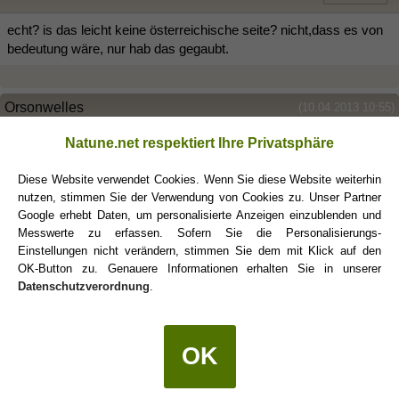
echt? is das leicht keine österreichische seite? nicht,dass es von
bedeutung wäre, nur hab das gegaubt.
Orsonwelles
(10.04.2013 10:55)
Natune.net respektiert Ihre Privatsphäre
shalala schrieb:
(01.03.2013 22:39)
Diese Website verwendet Cookies. Wenn Sie diese Website weiterhin
Schneckerl Herbert Prohaska :-D
nutzen, stimmen Sie der Verwendung von Cookies zu. Unser Partner
Google erhebt Daten, um personalisierte Anzeigen einzublenden und
8.August 1955
Messwerte zu erfassen. Sofern Sie die Personalisierungs-
Einstellungen nicht verändern, stimmen Sie dem mit Klick auf den
OK-Button zu. Genauere Informationen erhalten Sie in unserer
ich kenn ihn aus einem Fussballbuch von meinem Vater.
Datenschutzverordnung
.
Liebende
(26.06.2013 14:36)
OK
Joan Hickson
: geboren am 5. August 1906, war eine britische