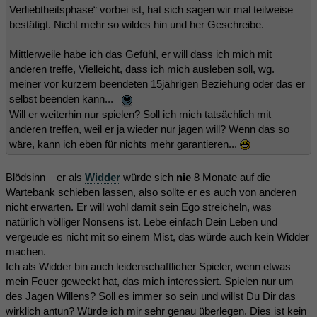
Verliebtheitsphase“ vorbei ist, hat sich sagen wir mal teilweise
bestätigt. Nicht mehr so wildes hin und her Geschreibe.
Mittlerweile habe ich das Gefühl, er will dass ich mich mit
anderen treffe, Vielleicht, dass ich mich ausleben soll, wg.
meiner vor kurzem beendeten 15jährigen Beziehung oder das er
selbst beenden kann...
Will er weiterhin nur spielen? Soll ich mich tatsächlich mit
anderen treffen, weil er ja wieder nur jagen will? Wenn das so
wäre, kann ich eben für nichts mehr garantieren...
Blödsinn – er als
Widder
würde sich
nie
8 Monate auf die
Wartebank schieben lassen, also sollte er es auch von anderen
nicht erwarten. Er will wohl damit sein Ego streicheln, was
natürlich völliger Nonsens ist. Lebe einfach Dein Leben und
vergeude es nicht mit so einem Mist, das würde auch kein Widder
machen.
Ich als Widder bin auch leidenschaftlicher Spieler, wenn etwas
mein Feuer geweckt hat, das mich interessiert. Spielen nur um
des Jagen Willens? Soll es immer so sein und willst Du Dir das
wirklich antun? Würde ich mir sehr genau überlegen. Dies ist kein