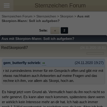
Sternzeichen Forum
Sternzeichen Forum
>
Sternzeichen
>
Skorpion
>
Aus mit
Skorpion-Mann: Soll ich aufgeben?
Seite:
«
2
Aus mit Skorpion-Mann: Soll ich aufgeben?
RedSkorpion87
(24.11.2020 19:31)
gem_butterfly schrieb:
(24.11.2020 19:27)
r ist zumindestens immer für ein Gespräch offen und gibt mir mit
etwas nachhaken auch Antworten auf meine Fragen und das
rechne ich ihm, vor allem als Skorpi, hoch an.
Es hängt jetzt vom Grund ab. Vermutlich hast du ihn noch nicht so
sehr genervt. Es kann aber noch kommen, spätestens dann wenn
er wirklich kein Interesse mehr an dir hat. Ich hab auch immer
noch 1-3 Mal geantwortet, je nachdem was da kam. Aber ich hab