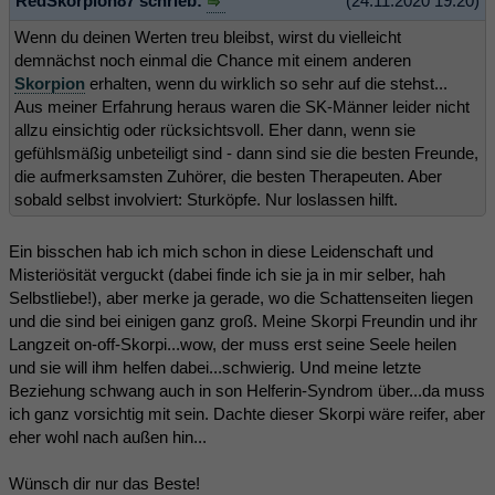
RedSkorpion87 schrieb:
(24.11.2020 19:20)
Wenn du deinen Werten treu bleibst, wirst du vielleicht
demnächst noch einmal die Chance mit einem anderen
Skorpion
erhalten, wenn du wirklich so sehr auf die stehst...
Aus meiner Erfahrung heraus waren die SK-Männer leider nicht
allzu einsichtig oder rücksichtsvoll. Eher dann, wenn sie
gefühlsmäßig unbeteiligt sind - dann sind sie die besten Freunde,
die aufmerksamsten Zuhörer, die besten Therapeuten. Aber
sobald selbst involviert: Sturköpfe. Nur loslassen hilft.
Ein bisschen hab ich mich schon in diese Leidenschaft und
Misteriösität verguckt (dabei finde ich sie ja in mir selber, hah
Selbstliebe!), aber merke ja gerade, wo die Schattenseiten liegen
und die sind bei einigen ganz groß. Meine Skorpi Freundin und ihr
Langzeit on-off-Skorpi...wow, der muss erst seine Seele heilen
und sie will ihm helfen dabei...schwierig. Und meine letzte
Beziehung schwang auch in son Helferin-Syndrom über...da muss
ich ganz vorsichtig mit sein. Dachte dieser Skorpi wäre reifer, aber
eher wohl nach außen hin...
Wünsch dir nur das Beste!