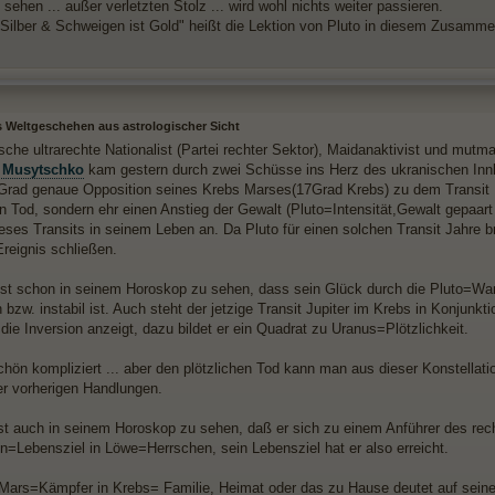
sehen ... außer verletzten Stolz ... wird wohl nichts weiter passieren.
 Silber & Schweigen ist Gold" heißt die Lektion von Pluto in diesem Zusam
s Weltgeschehen aus astrologischer Sicht
ische ultrarechte Nationalist (Partei rechter Sektor), Maidanaktivist und mu
 Musytschko
kam gestern durch zwei Schüsse ins Herz des ukranischen Inn
 Grad genaue Opposition seines Krebs Marses(17Grad Krebs) zu dem Transit P
en Tod, sondern ehr einen Anstieg der Gewalt (Pluto=Intensität,Gewalt gepaar
eses Transits in seinem Leben an. Da Pluto für einen solchen Transit Jahre b
Ereignis schließen.
 ist schon in seinem Horoskop zu sehen, dass sein Glück durch die Pluto=Wa
 bzw. instabil ist. Auch steht der jetzige Transit Jupiter im Krebs in Konjunk
die Inversion anzeigt, dazu bildet er ein Quadrat zu Uranus=Plötzlichkeit.
ön kompliziert ... aber den plötzlichen Tod kann man aus dieser Konstellation
er vorherigen Handlungen.
ist auch in seinem Horoskop zu sehen, daß er sich zu einem Anführer des rec
=Lebensziel in Löwe=Herrschen, sein Lebensziel hat er also erreicht.
Mars=Kämpfer in Krebs= Familie, Heimat oder das zu Hause deutet auf seine n