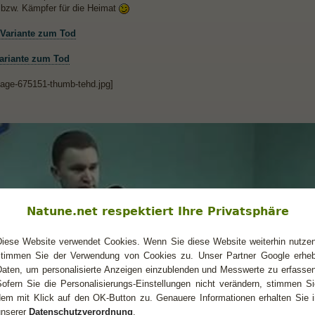
r bzw. Kämpfer für die Heimat
 Variante zum Tod
Variante zum Tod
Natune.net respektiert Ihre Privatsphäre
Diese Website verwendet Cookies. Wenn Sie diese Website weiterhin nutzen
stimmen Sie der Verwendung von Cookies zu. Unser Partner Google erheb
Daten, um personalisierte Anzeigen einzublenden und Messwerte zu erfassen
Sofern Sie die Personalisierungs-Einstellungen nicht verändern, stimmen Si
dem mit Klick auf den OK-Button zu. Genauere Informationen erhalten Sie i
unserer
Datenschutzverordnung
.