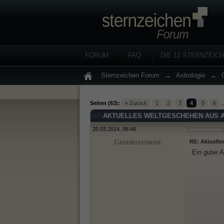
FORUM
FAQ
DIE 12 STERNZEIC
Sternzeichen Forum
→
Astrologie
→
Seiten (63):
« Zurück
1
2
3
4
5
6
.
AKTUELLES WELTGESCHEHEN AUS A
25.03.2014, 08:46
Geistderverneint
RE: Aktuelle
Ein guter A