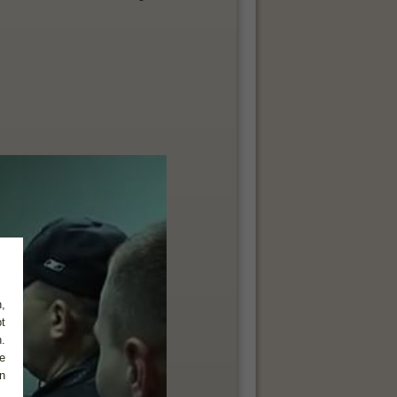
,
t
.
e
n