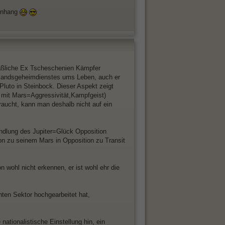
menhang
tmaßliche Ex Tscheschenien Kämpfer
landsgeheimdienstes ums Leben, auch er
luto in Steinbock. Dieser Aspekt zeigt
t mit Mars=Aggressivität,Kampfgeist)
raucht, kann man deshalb nicht auf ein
ndlung des Jupiter=Glück Opposition
tion zu seinem Mars in Opposition zu Transit
 wohl nicht erkennen, er ist wohl ehr die
hten Sektor hochgearbeitet hat,
ationalistische Einstellung hin, ein