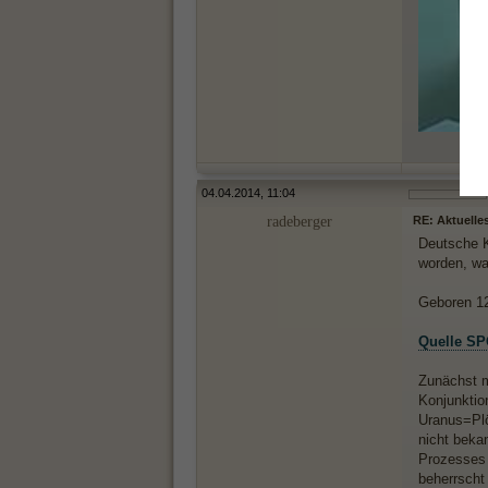
04.04.2014, 11:04
radeberger
RE: Aktuelle
Deutsche K
worden, wa
Geboren 12.
Quelle S
Zunächst m
Konjunktio
Uranus=Plöt
nicht beka
Prozesses 
beherrscht 