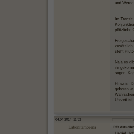
und Werde P
Im Transit
Konjunktio
plötzliche 
Freigescha
zusätzlich
steht Plut
Naja es gi
ihr gekomm
sagen. Kap
Hinweis: D
geboren wu
Wahrschein
Uhrzeit is
04.04.2014, 11:32
Labonitamorena
RE: Aktuelle
Herrje! Ho