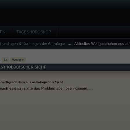
HEN
TAGESHOROSKOP
Grundlagen & Deutungen der Astrologie
→
Aktuelles Weltgeschehen aus ast
..
63
Weiter »
STROLOGISCHER SICHT
s Weltgeschehen aus astrologischer Sicht
nästhesiearzt sollte das Problem aber lösen können. . .