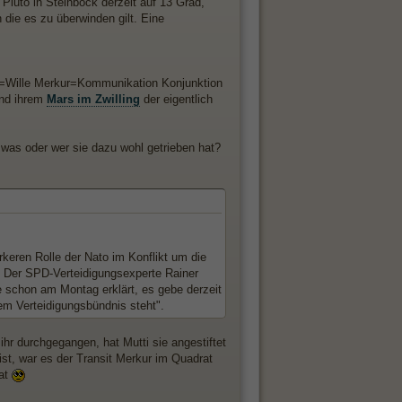
Pluto in Steinbock derzeit auf 13 Grad,
 die es zu überwinden gilt. Eine
onne=Wille Merkur=Kommunikation Konjunktion
 und ihrem
Mars im Zwilling
der eigentlich
 was oder wer sie dazu wohl getrieben hat?
rkeren Rolle der Nato im Konflikt um die
r. Der SPD-Verteidigungsexperte Rainer
te schon am Montag erklärt, es gebe derzeit
rem Verteidigungsbündnis steht".
hr durchgegangen, hat Mutti sie angestiftet
st, war es der Transit Merkur im Quadrat
hat