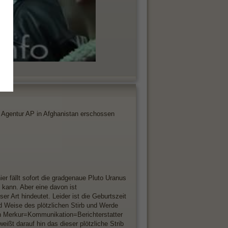
n Agentur AP in Afghanistan erschossen
r fällt sofort die gradgenaue Pluto Uranus
 kann. Aber eine davon ist
r Art hindeutet. Leider ist die Geburtszeit
d Weise des plötzlichen Stirb und Werde
von Merkur=Kommunikation=Berichterstatter
eißt darauf hin das dieser plötzliche Strib