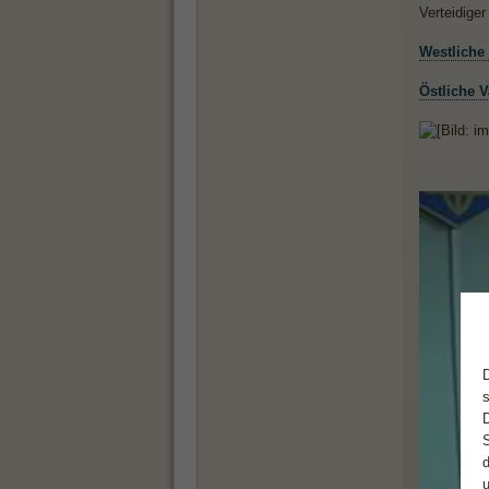
Verteidige
Westliche
Östliche 