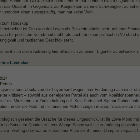
Waage Sonne auf 14 Grad Steinbock steht er fast in einem exakten Quadrat zu 
 ist das Quadrat im Gegensatz zur Konjunktion als eine Schwierigkeit zu sehen
n verändert einen zwangsläufig, man hat keine Wahl.
 zum Horoskop
ch betrachtet ist Frau von der Leyen als Polikerin prädistiniert, mit ihrer S
aage für politische Korrektheit steht, als auch für einen politischen Verstand
züngigkeit und taktisches Geschick steht.
 scheint sich diese Äußerung hier allmählich zu einem Eigentor zu entwickeln,
line Liveticker
2014
 Peters
ngsministerin Ursula von der Leyen wird wegen ihrer Forderung nach einer stä
iter kritisiert – sowohl aus der eigenen Partei als auch vom Koalitionspartne
dert die Ministerin zur Zurückhaltung auf. Sein Parteichef Sigmar Gabriel hat
ation, in der die Nato mit militärischen Mitteln zeigen müsse, "dass sie zu ih
trologisch gesehen die Ursache für dieses Ungeschick, ist ihr Löwe Mond mit i
Krebs Sonne im Quadrat zu ihrer Waage Sonne weil sie zu mächtig geworden i
ars in Zwilling oder war es einfach nur Pluto der ihr einen Dämpfer verpasst 