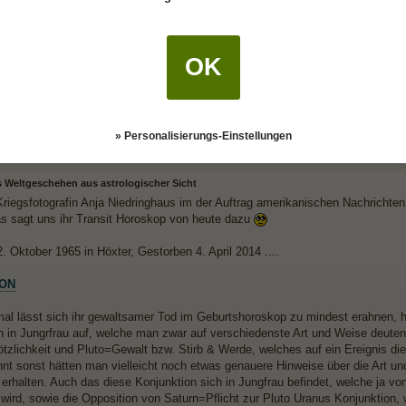
OK
» Personalisierungs-Einstellungen
s Weltgeschehen aus astrologischer Sicht
riegsfotografin Anja Niedringhaus im der Auftrag amerikanischen Nachrichte
s sagt uns ihr Transit Horoskop von heute dazu
 Oktober 1965 in Höxter, Gestorben 4. April 2014 ....
PON
al lässt sich ihr gewaltsamer Tod im Geburtshoroskop zu mindest erahnen, hie
n in Jungrfrau auf, welche man zwar auf verschiedenste Art und Weise deuten
zlichkeit und Pluto=Gewalt bzw. Stirb & Werde, welches auf ein Ereignis diese
nnt sonst hätten man vielleicht noch etwas genauere Hinweise über die Art un
erhalten. Auch das diese Konjunktion sich in Jungfrau befindet, welche ja 
wird, sowie die Opposition von Saturn=Pflicht zur Pluto Uranus Konjunktion, w