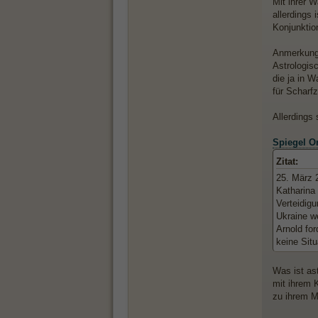
Mit ihrer 
allerdings
Konjunktio
Anmerkung
Astrologis
die ja in W
für Scharf
Allerdings
Spiegel On
Zitat:
25. März 
Katharina
Verteidigu
Ukraine we
Arnold for
keine Situ
Was ist as
mit ihrem 
zu ihrem M