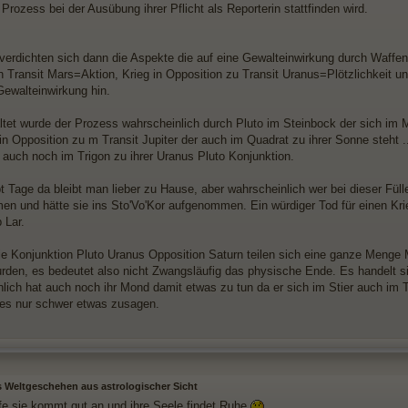
rozess bei der Ausübung ihrer Pflicht als Reporterin stattfinden wird.
 verdichten sich dann die Aspekte die auf eine Gewalteinwirkung durch Waffe
n Transit Mars=Aktion, Krieg in Opposition zu Transit Uranus=Plötzlichkeit u
Gewalteinwirkung hin.
ltet wurde der Prozess wahrscheinlich durch Pluto im Steinbock der sich im 
 in Opposition zu m Transit Jupiter der auch im Quadrat zu ihrer Sonne steht 
o auch noch im Trigon zu ihrer Uranus Pluto Konjunktion.
bt Tage da bleibt man lieber zu Hause, aber wahrscheinlich wer bei dieser Fül
en und hätte sie ins Sto'Vo'Kor aufgenommen. Ein würdiger Tod für einen Krie
 Lar.
ie Konjunktion Pluto Uranus Opposition Saturn teilen sich eine ganze Menge
rden, es bedeutet also nicht Zwangsläufig das physische Ende. Es handelt s
lich hat auch noch ihr Mond damit etwas zu tun da er sich im Stier auch im T
t es nur schwer etwas zusagen.
s Weltgeschehen aus astrologischer Sicht
ffe sie kommt gut an und ihre Seele findet Ruhe