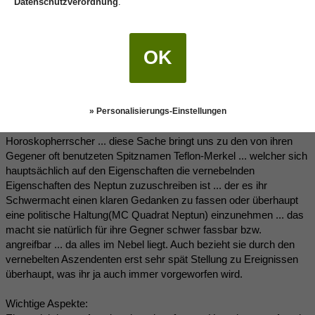
Datenschutzverordnung
.
Ein weiterere wichtige Tatsache sind die vielen Neptunaspekte im
Horoskop, unter anderem steht Neptun im negativ Aspekt, stark
gestellt für Verworrenheit, Schwindel, Täuschung, Selbstbetrug,
Verschleierung in Quadrat zu ihrer Sonne, was ihren Willen, Ego,
OK
Denken, Selbstausdruck vernebeln dürfte, auch das Sextil von
Neptun auf den Aszendenten wirkt für einen klaren Blick auf die
Dinge nicht gerade förderlich. Die starke Stellung des Neptun ist
auch an der Konjunktion zur Himmelsmitte dem höchsten Punkt
» Personalisierungs-Einstellungen
im Horoskop zuerkennen, vermutlich ist er sogar
Horoskopherrscher ... diese Sache bringt uns zu den von ihren
Gegener oft benutzeten Spitznamen Teflon-Merkel ... welcher sich
hauptsächlich auf den Eigenschaften die vernebelnden
Eigenschaften des Neptun zuzuschreiben ist ... der es ihr
Schwermacht einen klaren Gedanken zu fassen oder überhaupt
eine politische Haltung(MC Quadrat Neptun) einzunehmen ... das
macht sie natürlich für ihre Gegner schwer fassbar bzw.
angreifbar ... da alles im Nebel liegt. Auch bezieht sie durch den
vernebelten Aszendenten erst sehr spät Stellung zu Ereignissen
überhaupt, was ihr ja auch immer vorgeworfen wird.
Wichtige Aspekte: