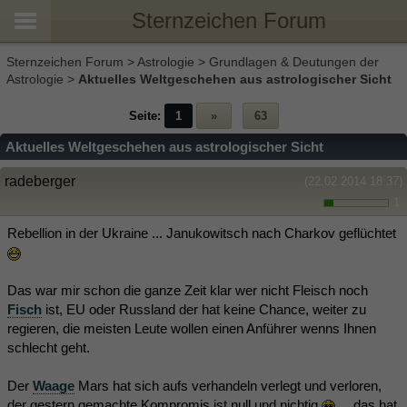
Sternzeichen Forum
Sternzeichen Forum
>
Astrologie
>
Grundlagen & Deutungen der
Astrologie
>
Aktuelles Weltgeschehen aus astrologischer Sicht
Seite:
1
»
63
Aktuelles Weltgeschehen aus astrologischer Sicht
radeberger
(22.02.2014 18:37)
1
Rebellion in der Ukraine ... Janukowitsch nach Charkov geflüchtet
Das war mir schon die ganze Zeit klar wer nicht Fleisch noch
Fisch
ist, EU oder Russland der hat keine Chance, weiter zu
regieren, die meisten Leute wollen einen Anführer wenns Ihnen
schlecht geht.
Der
Waage
Mars hat sich aufs verhandeln verlegt und verloren,
der gestern gemachte Kompromis ist null und nichtig
... das hat