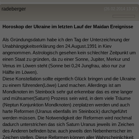
radeberger
(26.02.2014 13:27)
Horoskop der Ukraine im letzten Lauf der Maidan Ereignisse
Als Gründungsdatum habe ich den Tag der Unterzeichnung der
Unabhängigkeitserklärung den 24.August.1991 in Kiev
angenommen. Astrologisch gesehen kein schlechter Zeitpunkt um
einen Staat zu gründen, da zu einer Sonne, Jupiter, Merkur und
Venus im Löwen steht (Sonne bei 0,24 Jungfrau, also nur zur
Hälfte im Löwen).
Diese Konstellation sollte eigentlich Glück bringen und die Ukraine
zu einem führenden(Löwe) Land machen. Allerdings ist am
Mondknoten im Steinbock sehr gut erkennbar das es eine langer
und mühsamer(Saturn) Prozess sein wird, in dem viele Träume
(Neptun Konjunktion Mondknoten) zerplatzen werden und auch
harte Reformen (Uranus ebenfalls im Steinbock) durchgeführt
werden müssen. Die Notwendigkeit der Reformen wird nochmal
dadurch unterstrichen das sich Saturn Uranus jeweils im Zeichen
des Anderen befinden bzw. auch jeweils den Nebenherrscher im
Zeichen stellen. Diese Reformen können aller Wahrscheinlichkeit