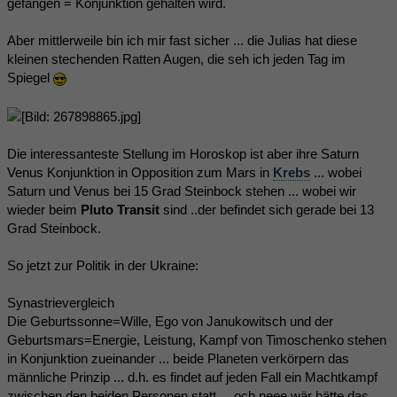
gefangen = Konjunktion gehalten wird.
Aber mittlerweile bin ich mir fast sicher ... die Julias hat diese
kleinen stechenden Ratten Augen, die seh ich jeden Tag im
Spiegel
Die interessanteste Stellung im Horoskop ist aber ihre Saturn
Venus Konjunktion in Opposition zum Mars in
Krebs
... wobei
Saturn und Venus bei 15 Grad Steinbock stehen ... wobei wir
wieder beim
Pluto Transit
sind ..der befindet sich gerade bei 13
Grad Steinbock.
So jetzt zur Politik in der Ukraine:
Synastrievergleich
Die Geburtssonne=Wille, Ego von Janukowitsch und der
Geburtsmars=Energie, Leistung, Kampf von Timoschenko stehen
in Konjunktion zueinander ... beide Planeten verkörpern das
männliche Prinzip ... d.h. es findet auf jeden Fall ein Machtkampf
zwischen den beiden Personen statt ... och neee wär hätte das