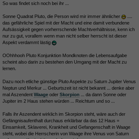
So was findet sich noch bei ihr ...
Sonne Quadrat Pluto, die Person wird mir immer ähnlicher
....
das gefährliche Spiel mit der Macht und eine damit verbundene
Aufsässigkeit gegen vorherrschende Machtverhältnisse, kenn ich
nur zu gut, vorallem wenn man nicht selber herrscht ist dieser
Aspekt verdammt lästig
OOhhhooh Pluto Konjunktion Mondknoten die Lebensaufgabe
scheint also darin zu bestehen den Umgang mit der Macht zu
lernen.
Dazu noch etliche günstige Pluto Aspekte zu Saturn Jupiter Venus
Neptun und Merkur ... Geburtszeit ist nicht bekannt ... denke aber
mal Aszendent
Waage
oder
Skorpion
... da dann Sonne oder
Jupiter im 2 Haus stehen würden ... Reichtum und so ...
Falls ihr Aszendent wirklich im Skorpion steht, wäre auch der
Gefängnisaufenthalt durchaus erklärbar da das 12 Haus =
Einsamkeit, Sklaverei, Krankheit und Gefangenschaft in Waage
steht, wobei die Herrscherin von Waage ihre Venus von Saturn