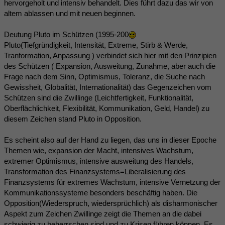
hervorgeholt und intensiv behandelt. Dies führt dazu das wir von
altem ablassen und mit neuen beginnen.
Deutung Pluto im Schützen (1995-200
Pluto(Tiefgründigkeit, Intensität, Extreme, Stirb & Werde,
Tranformation, Anpassung ) verbindet sich hier mit den Prinzipien
des Schützen ( Expansion, Ausweitung, Zunahme, aber auch die
Frage nach dem Sinn, Optimismus, Toleranz, die Suche nach
Gewissheit, Globalität, Internationalität) das Gegenzeichen vom
Schützen sind die Zwillinge (Leichtfertigkeit, Funktionalität,
Oberflächlichkeit, Flexibilität, Kommunikation, Geld, Handel) zu
diesem Zeichen stand Pluto in Opposition.
Es scheint also auf der Hand zu liegen, das uns in dieser Epoche
Themen wie, expansion der Macht, intensives Wachstum,
extremer Optimismus, intensive ausweitung des Handels,
Transformation des Finanzsystems=Liberalisierung des
Finanzsystems für extremes Wachstum, intensive Vernetzung der
Kommunikationssysteme besonders beschäftig haben. Die
Opposition(Wiederspruch, wiedersprüchlich) als disharmonischer
Aspekt zum Zeichen Zwillinge zeigt die Themen an die dabei
schwierig zu beherrschen sind und zu Krisen führen können. Es