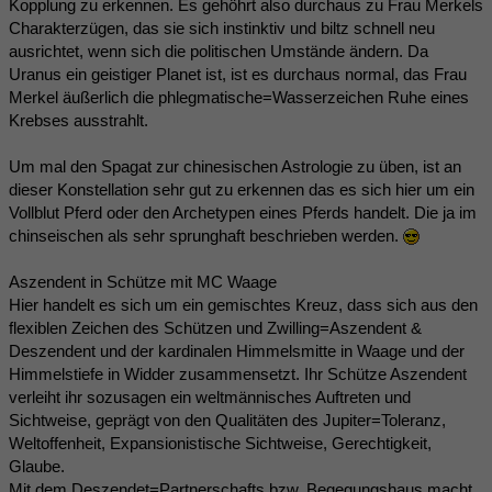
Kopplung zu erkennen. Es gehöhrt also durchaus zu Frau Merkels
Charakterzügen, das sie sich instinktiv und biltz schnell neu
ausrichtet, wenn sich die politischen Umstände ändern. Da
Uranus ein geistiger Planet ist, ist es durchaus normal, das Frau
Merkel äußerlich die phlegmatische=Wasserzeichen Ruhe eines
Krebses ausstrahlt.
Um mal den Spagat zur chinesischen Astrologie zu üben, ist an
dieser Konstellation sehr gut zu erkennen das es sich hier um ein
Vollblut Pferd oder den Archetypen eines Pferds handelt. Die ja im
chinseischen als sehr sprunghaft beschrieben werden.
Aszendent in Schütze mit MC Waage
Hier handelt es sich um ein gemischtes Kreuz, dass sich aus den
flexiblen Zeichen des Schützen und Zwilling=Aszendent &
Deszendent und der kardinalen Himmelsmitte in Waage und der
Himmelstiefe in Widder zusammensetzt. Ihr Schütze Aszendent
verleiht ihr sozusagen ein weltmännisches Auftreten und
Sichtweise, geprägt von den Qualitäten des Jupiter=Toleranz,
Weltoffenheit, Expansionistische Sichtweise, Gerechtigkeit,
Glaube.
Mit dem Deszendet=Partnerschafts bzw. Begegungshaus macht